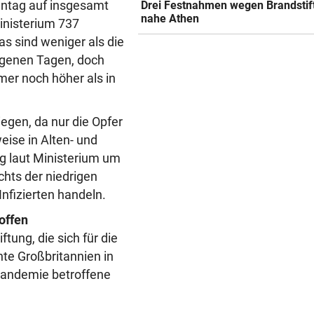
onntag auf insgesamt
Drei Festnahmen wegen Brandstif
nahe Athen
inisterium 737
s sind weniger als die
ngenen Tagen, doch
mmer noch höher als in
iegen, da nur die Opfer
eise in Alten- und
eg laut Ministerium um
chts der niedrigen
Infizierten handeln.
offen
tung, die sich für die
te Großbritannien in
Pandemie betroffene