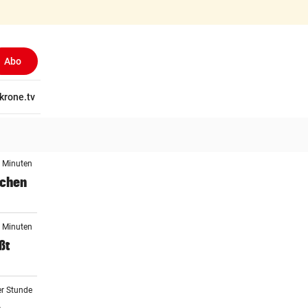
Abo
tschaft
krone.tv
Wissen
Gericht
Kolumnen
Freizeit
Reise
Ti
5 Minuten
schen
1 Minuten
ßt
er Stunde