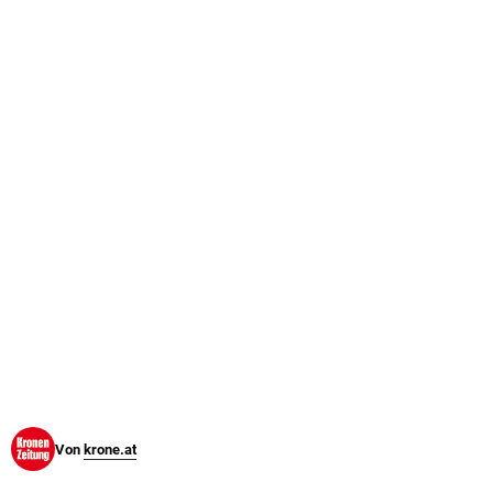
© Krone Multimedia GmbH & Co KG 2026
Muthgasse 2, 1190 Wien
Von
krone.at