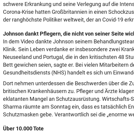
schwere Erkrankung und seine Verlegung auf die Intensi
Corona-Krise hatten Großbritannien in einen Schockzust
der ranghöchste Politiker weltweit, der an Covid-19 erkr
Johnson dankt Pflegern, die nicht von seiner Seite wi
In dem Video dankte Johnson seinem Behandlungsteam 
Klinik. Sein Leben verdanke er insbesondere zwei Kra
Neuseeland und Portugal, die in den kritischsten 48 St
Bett gewichen seien, sagte er. Bei vielen Mitarbeitern d
Gesundheitsdiensts (NHS) handelt es sich um Einwand
Dort nehmen unterdessen die Beschwerden über die Zu
britischen Krankenhäusern zu. Pfleger und Ärzte klagen
eklatanten Mangel an Schutzausrüstung. Wirtschafts-S
Sharma räumte am Sonntag ein, dass es tatsächlich E
Schutzmasken gebe. Verantwortlich sei die „enorme we
Über 10.000 Tote