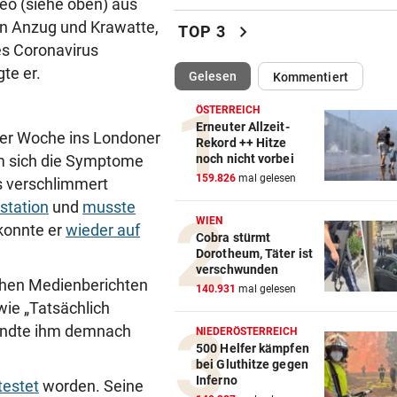
deo (siehe oben) aus
Hochgefühle dank Comebac
in Anzug und Krawatte,
chevron_right
TOP 3
eines Kult-Sponsors
es Coronavirus
te er.
(ausgewählt)
Gelesen
Kommentiert
LIEFERING VERLIERT
vor 
Enttäuschende Zweitliga-
ÖSTERREICH
Rückkehr nach Grödig
Erneuter Allzeit-
ner Woche ins Londoner
Rekord ++ Hitze
noch nicht vorbei
m sich die Symptome
2. LIGA – 2. RUNDE
vor 
159.826
mal gelesen
us verschlimmert
Fehlstart komplett! Nächste 
für St. Pölten
station
und
musste
WIEN
konnte er
wieder auf
Cobra stürmt
WANDERER AUSGEFLOGEN
vor 
Dorotheum, Täter ist
Wieder Muren nach Unwette
verschwunden
schen Medienberichten
Dramatik im Valser Tal
140.931
mal gelesen
wie „Tatsächlich
IN GREENSBORO
vor 
sandte ihm demnach
NIEDERÖSTERREICH
Straka verpasst bei PGA-Tur
500 Helfer kämpfen
bei Gluthitze gegen
den Cut vorzeitig
Inferno
testet
worden. Seine