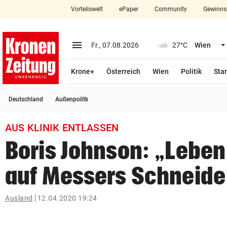
Vorteilswelt
ePaper
Community
Gewinns
close
Schließen
menu
Menü aufklappen
Fr., 07.08.2026
27°C
Wien
Abonnieren
Krone+
Österreich
Wien
Politik
Star
account_circle
arrow_right
Anmelden
Deutschland
Außenpolitk
pin_drop
arrow_right
Bundesland auswäh
Wien
AUS KLINIK ENTLASSEN
bookmark
Merkliste
Boris Johnson: „Leben
auf Messers Schneide
Suchbegriff
search
eingeben
Ausland
12.04.2020 19:24