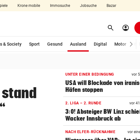
piele
Krone mobile
Immosuche
Jobsuche
Bazar
search
account_circle
Menü aufklappen
Suchen
(ausgewählt)
s & Society
Sport
Gesund
Ausland
Digital
Motor
Wir
len
UNTER EINER BEDINGUNG
vor 
USA will Blockade von irani
 stand
Häfen stoppen
“
2. LIGA – 2. RUNDE
vor 4
3:0! Absteiger BW Linz schie
Wacker Innsbruck ab
NACH ELFER-RÜCKNAHME
vor ein