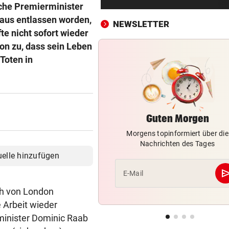
Schutz vor Drohnen? Österr
sche Premierminister
hat keinen Plan
aus entlassen worden,
NEWSLETTER
te nicht sofort wieder
LÄNDLE-KICKER SIEGEN
vor 
n zu, dass sein Leben
3:1 nach 0:1! Altach dreht De
Toten in
gegen WSG Tirol
KRITIK AUS POLITIK
vor 
Theater stellt Planschbecke
300.000 Euro auf
Guten Morgen
Morgens topinformiert über die
NACH WIEN AUF MYKONOS
vor 
Nachrichten des Tages
Luxus am Meer! Sabalenka
uelle hinzufügen
gewährt private Einblicke
se
E-Mail
„IHR SEID DER HAMMER!“
vor 
ch von London
Feuerwehr befreite Kalb aus
e Arbeit wieder
misslicher Lage
nminister Dominic Raab
FUSSBALL-FANS FEIERN
vor 