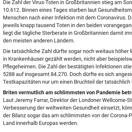
Die Zahl der Virus-Toten in Großbritannien stieg am S
10.612. Binnen eines Tages starben laut Gesundheitsm
Menschen nach einer Infektion mit dem Coronavirus. Da
jeweils knapp tausend Toten in den beiden vorangega
liegt die tägliche Sterberate in Großbritannien damit i
den meisten anderen Ländern.
Die tatsächliche Zahl dürfte sogar noch weitaus höher l
in Krankenhäuser gezählt werden, nicht aber beispielsw
Pflegeheimen. Die Zahl der bestätigten Infektionen sti
5288 auf insgesamt 84.270. Doch dürfte es sich angesi
Testkapazitäten nur um einen Bruchteil der tatsächlich 
Briten vermutlich am schlimmsten von Pandemie betr
Laut Jeremy Farrar, Direktor der Londoner Wellcome-Stif
Verbesserung der weltweiten Gesundheit einsetzt, könn
der Bilanz sogar das am schlimmsten von der Corona-
Land innerhalb Europas werden.