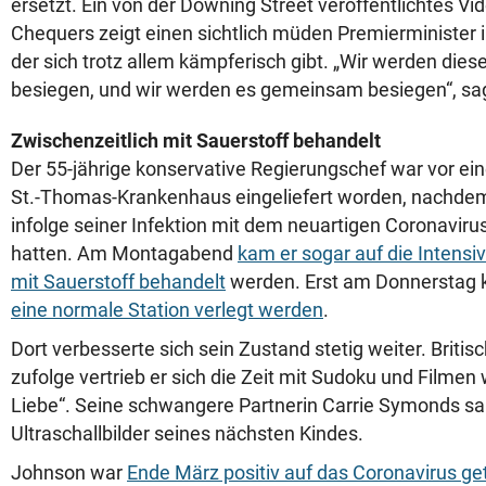
ersetzt. Ein von der Downing Street veröffentlichtes Vi
Chequers zeigt einen sichtlich müden Premierminister 
der sich trotz allem kämpferisch gibt. „Wir werden dies
besiegen, und wir werden es gemeinsam besiegen“, sag
Zwischenzeitlich mit Sauerstoff behandelt
Der 55-jährige konservative Regierungschef war vor ei
St.-Thomas-Krankenhaus eingeliefert worden, nachde
infolge seiner Infektion mit dem neuartigen Coronavir
hatten. Am Montagabend
kam er sogar auf die Intensiv
mit Sauerstoff behandelt
werden. Erst am Donnerstag 
eine normale Station verlegt werden
.
Dort verbesserte sich sein Zustand stetig weiter. Briti
zufolge vertrieb er sich die Zeit mit Sudoku und Filmen 
Liebe“. Seine schwangere Partnerin Carrie Symonds 
Ultraschallbilder seines nächsten Kindes.
Johnson war
Ende März positiv auf das Coronavirus ge