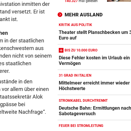
140.327
mal gelesen
SCHRIEB WM-GESCHICHTE
vor 
vstation inmitten der
Bayern kassiert Millionen – 
and versetzt. Er ist
MEHR AUSLAND
Transfer-Clou
ankt ist.
KRITIK AUS POLITIK
AUFREGUNG IM NETZ
vor 
Theater stellt Planschbecken um 
chen
Spider-Man im BMW-Cockpit
Euro auf
in der staatlichen
Anwalt auf den Plan
nkenschwestern aus
BIS ZU 10.000 EURO
unden nicht von seinem
TROTZ ENTSCHULDIGUNG
vor 
Diese Fehler kosten im Urlaub ein
es staatlichen
Vermögen
Sager wirkt nach: Mütter-
Aufstand gegen Kanzler
erer.
31 GRAD IN ITALIEN
stände in den
Mittelmeer erreicht immer wieder
Höchstwerte
 vor allem über einen
taatssekretär Alok
STROMKABEL DURCHTRENNT
ngpässe bei
Deutsche Bahn: Ermittlungen nac
ltweite Nachfrage“.
Sabotageversuch
FEUER BEI STROMLEITUNG