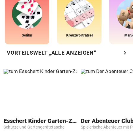
Solitär
Kreuzworträtsel
Mahj
chevron_right
VORTEILSWELT „ALLE ANZEIGEN“
Esschert Kinder Garten-Zubehör
Der Abenteuer Clu
Schürze und Gartengerätetasche
Spielerische Abenteuer mit P