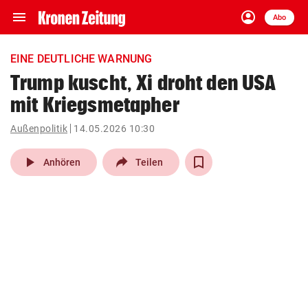
menu
account_circle
Navigation
Anmelden
Abo
close
Schließen
ein-/ausklappen
EINE DEUTLICHE WARNUNG
Abonnieren
Trump kuscht, Xi droht den USA
mit Kriegsmetapher
account_circle
arrow_right
Anmelden
Außenpolitik
14.05.2026 10:30
pin_drop
arrow_right
Bundesland auswäh
Wien
play_arrow
Anhören
Teilen
bookmark
Merkliste
Suchbegriff
search
eingeben