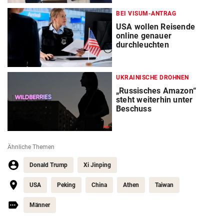
BEI VISUM-ANTRAG
USA wollen Reisende
online genauer
durchleuchten
UKRAINISCHE DROHNEN
„Russisches Amazon“
steht weiterhin unter
Beschuss
Ähnliche Themen
Donald Trump
Xi Jinping
USA
Peking
China
Athen
Taiwan
Männer