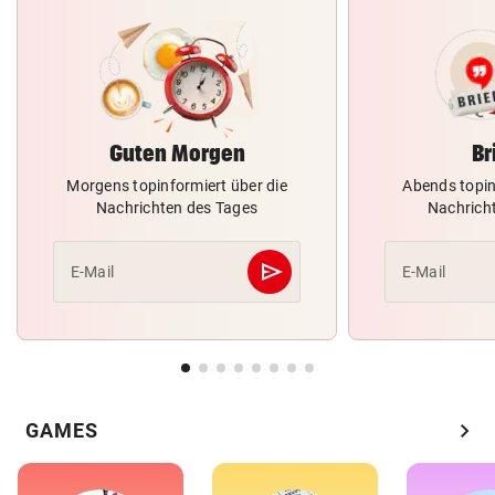
Guten Morgen
Br
Morgens topinformiert über die
Abends topin
Nachrichten des Tages
Nachrich
send
E-Mail
E-Mail
Abschicken
chevron_right
GAMES