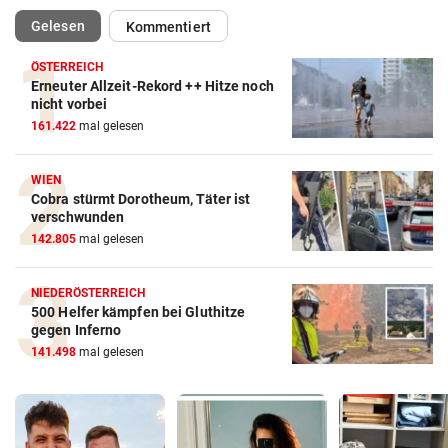
(ausgewählt)
Gelesen
Kommentiert
ÖSTERREICH
Erneuter Allzeit-Rekord ++ Hitze noch
nicht vorbei
161.422
mal gelesen
WIEN
Cobra stürmt Dorotheum, Täter ist
verschwunden
142.805
mal gelesen
NIEDERÖSTERREICH
500 Helfer kämpfen bei Gluthitze
gegen Inferno
141.498
mal gelesen