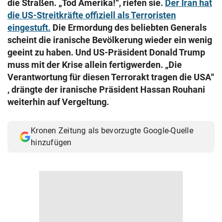
die Straßen. „Tod Amerika!“, riefen sie.
Der Iran hat
© Krone Multimedia GmbH & Co KG 2026
die US-Streitkräfte offiziell als Terroristen
Muthgasse 2, 1190 Wien
eingestuft.
Die Ermordung des beliebten Generals
scheint die iranische Bevölkerung wieder ein wenig
geeint zu haben. Und US-Präsident Donald Trump
muss mit der Krise allein fertigwerden. „Die
Verantwortung für diesen Terrorakt tragen die USA“
, drängte der iranische Präsident Hassan Rouhani
weiterhin auf Vergeltung.
Kronen Zeitung als bevorzugte Google-Quelle
hinzufügen