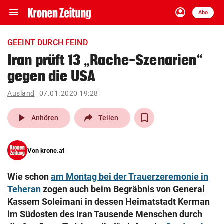
menu
account_circle
Navigation
Anmelden
Abo
close
Schließen
ein-/ausklappen
GEEINT DURCH FEIND
Abonnieren
Iran prüft 13 „Rache-Szenarien“
gegen die USA
account_circle
arrow_right
Anmelden
Ausland
07.01.2020 19:28
pin_drop
arrow_right
Bundesland auswäh
Wien
play_arrow
Anhören
Teilen
bookmark
Merkliste
Von
krone.at
Suchbegriff
search
Wie schon
am Montag bei der Trauerzeremonie in
eingeben
Teheran
zogen auch beim Begräbnis von General
Kassem Soleimani in dessen Heimatstadt Kerman
im Südosten des Iran Tausende Menschen durch