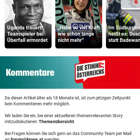
Uganda trauert!
„Habe so viel Kraft
Im Südburgen
Teamspieler bei
wie schon lange
heißt es: Dus
Überfall ermordet
nicht mehr“
statt Badewa
Da dieser Artikel älter als 18 Monate ist, ist zum jetzigen Zeitpunkt
kein Kommentieren mehr möglich.
Wir laden Sie ein, bei einer aktuelleren themenrelevanten Story
mitzudiskutieren:
Themenübersicht
.
Bei Fragen können Sie sich gern an das Community-Team per Mail
an
forum@krone.at
wenden.