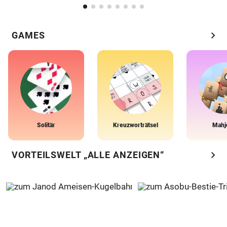
chevron_right
GAMES
Solitär
Kreuzworträtsel
Mahj
chevron_right
VORTEILSWELT „ALLE ANZEIGEN“