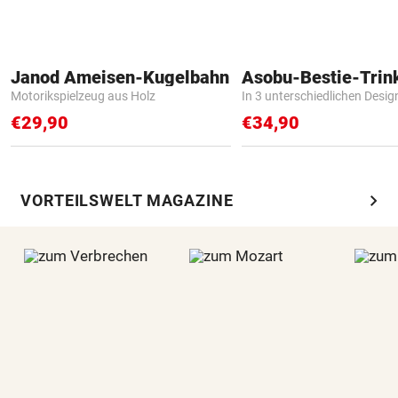
Janod Ameisen-Kugelbahn
Asobu-Bestie-Trin
Motorikspielzeug aus Holz
In 3 unterschiedlichen Desig
€29,90
€34,90
chevron_right
VORTEILSWELT MAGAZINE