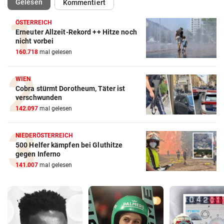
(ausgewählt)
Gelesen
Kommentiert
ÖSTERREICH
Erneuter Allzeit-Rekord ++ Hitze noch
nicht vorbei
160.718
mal gelesen
WIEN
Cobra stürmt Dorotheum, Täter ist
verschwunden
142.097
mal gelesen
NIEDERÖSTERREICH
500 Helfer kämpfen bei Gluthitze
gegen Inferno
141.007
mal gelesen