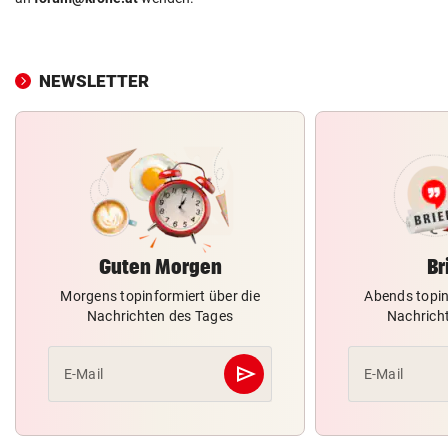
NEWSLETTER
Guten Morgen
Br
Morgens topinformiert über die
Abends topin
Nachrichten des Tages
Nachrich
send
E-Mail
E-Mail
Abschicken