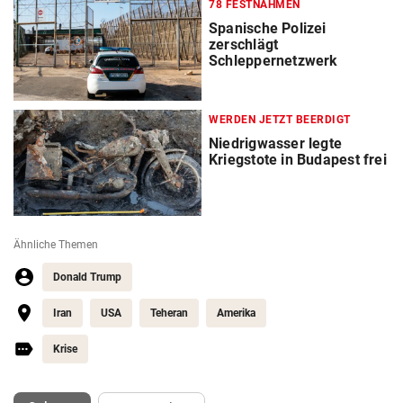
78 FESTNAHMEN
Spanische Polizei
zerschlägt
Schleppernetzwerk
WERDEN JETZT BEERDIGT
Niedrigwasser legte
Kriegstote in Budapest frei
Ähnliche Themen
Donald Trump
Iran
USA
Teheran
Amerika
Krise