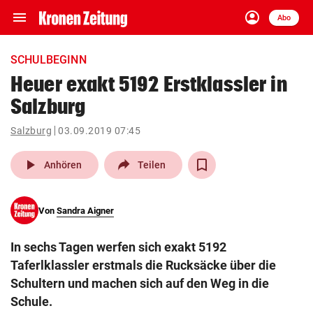
menu
account_circle
Navigation
Anmelden
Abo
close
Schließen
ein-/ausklappen
SCHULBEGINN
Abonnieren
Heuer exakt 5192 Erstklassler in
Salzburg
account_circle
arrow_right
Anmelden
Salzburg
03.09.2019 07:45
pin_drop
arrow_right
Bundesland auswäh
Wien
play_arrow
Anhören
Teilen
bookmark
Merkliste
Von
Sandra Aigner
Suchbegriff
search
In sechs Tagen werfen sich exakt 5192
eingeben
Taferlklassler erstmals die Rucksäcke über die
Schultern und machen sich auf den Weg in die
Schule.