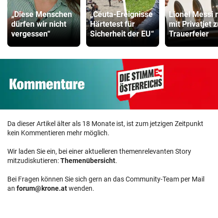
„Diese Menschen
„Ceuta-Ereignisse
Lionel Messi r
dürfen wir nicht
Härtetest für
mit Privatjet z
vergessen“
Sicherheit der EU“
Trauerfeier
Da dieser Artikel älter als 18 Monate ist, ist zum jetzigen Zeitpunkt
kein Kommentieren mehr möglich.
Wir laden Sie ein, bei einer aktuelleren themenrelevanten Story
mitzudiskutieren:
Themenübersicht
.
Bei Fragen können Sie sich gern an das Community-Team per Mail
an
forum@krone.at
wenden.