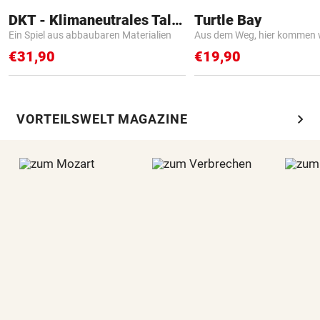
DKT - Klimaneutrales Talent
Turtle Bay
Ein Spiel aus abbaubaren Materialien
Aus dem Weg, hier kommen w
€31,90
€19,90
chevron_right
VORTEILSWELT MAGAZINE