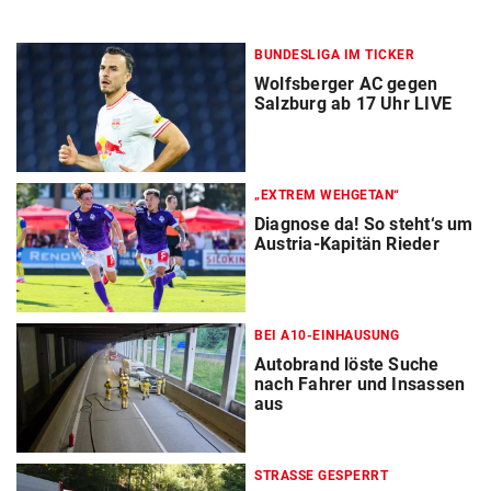
BUNDESLIGA IM TICKER
Wolfsberger AC gegen
Salzburg ab 17 Uhr LIVE
„EXTREM WEHGETAN“
Diagnose da! So steht‘s um
Austria-Kapitän Rieder
BEI A10-EINHAUSUNG
Autobrand löste Suche
nach Fahrer und Insassen
aus
STRASSE GESPERRT