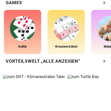
chevron_right
GAMES
Solitär
Kreuzworträtsel
Mahj
chevron_right
VORTEILSWELT „ALLE ANZEIGEN“