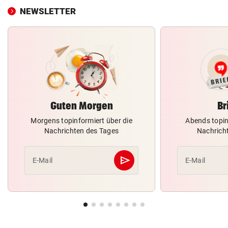
NEWSLETTER
Guten Morgen
Br
Morgens topinformiert über die
Abends topin
Nachrichten des Tages
Nachrich
send
E-Mail
E-Mail
Abschicken