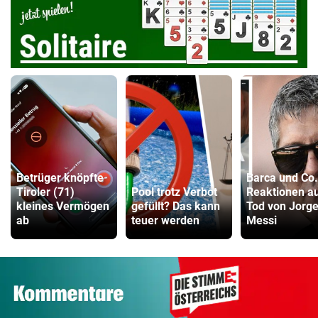
Betrüger knöpfte
Barca und Co.
Tiroler (71)
Pool trotz Verbot
Reaktionen a
kleines Vermögen
gefüllt? Das kann
Tod von Jorg
ab
teuer werden
Messi