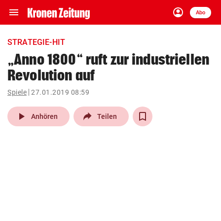
menu
account_circle
Navigation
Anmelden
Abo
close
Schließen
ein-/ausklappen
STRATEGIE-HIT
Abonnieren
„Anno 1800“ ruft zur industriellen
Revolution auf
account_circle
arrow_right
Anmelden
Spiele
27.01.2019 08:59
pin_drop
arrow_right
Bundesland auswäh
Wien
play_arrow
Anhören
Teilen
bookmark
Merkliste
Suchbegriff
search
eingeben