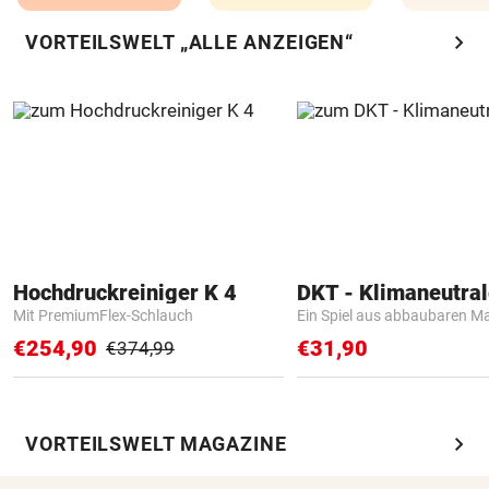
chevron_right
VORTEILSWELT „ALLE ANZEIGEN“
Hochdruckreiniger K 4
Mit PremiumFlex-Schlauch
Ein Spiel aus abbaubaren Ma
€254,90
€31,90
€374,99
chevron_right
VORTEILSWELT MAGAZINE