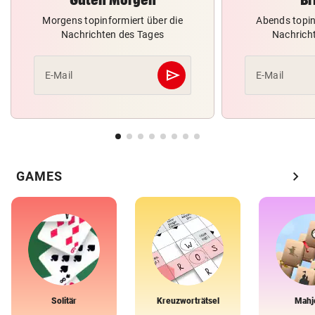
Morgens topinformiert über die
Abends topin
Nachrichten des Tages
Nachrich
send
E-Mail
E-Mail
Abschicken
chevron_right
GAMES
Solitär
Kreuzworträtsel
Mahj