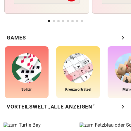
chevron_right
GAMES
Solitär
Kreuzworträtsel
Mahj
chevron_right
VORTEILSWELT „ALLE ANZEIGEN“