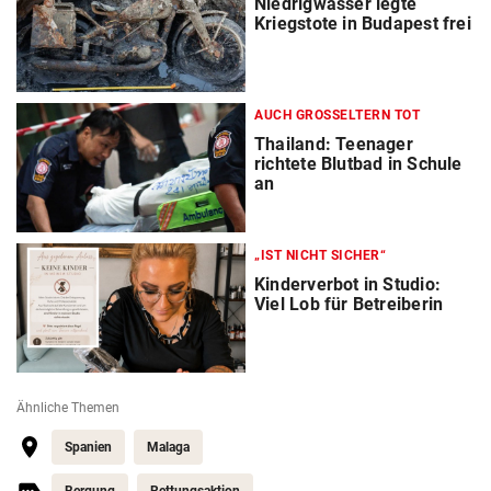
Niedrigwasser legte
Kriegstote in Budapest frei
AUCH GROSSELTERN TOT
Thailand: Teenager
richtete Blutbad in Schule
an
„IST NICHT SICHER“
Kinderverbot in Studio:
Viel Lob für Betreiberin
Ähnliche Themen
Spanien
Malaga
Bergung
Rettungsaktion