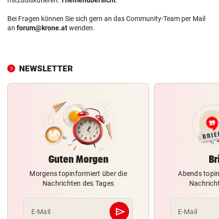
Bei Fragen können Sie sich gern an das Community-Team per Mail
an
forum@krone.at
wenden.
NEWSLETTER
Guten Morgen
Br
Morgens topinformiert über die
Abends topin
Nachrichten des Tages
Nachrich
send
E-Mail
E-Mail
Abschicken