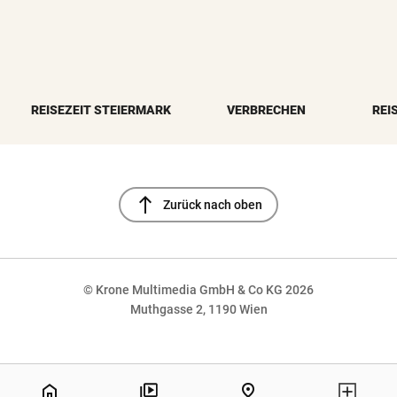
REISEZEIT STEIERMARK
VERBRECHEN
REI
north
Zurück nach oben
© Krone Multimedia GmbH & Co KG 2026
Muthgasse 2, 1190 Wien
NaN%
home
pin_drop