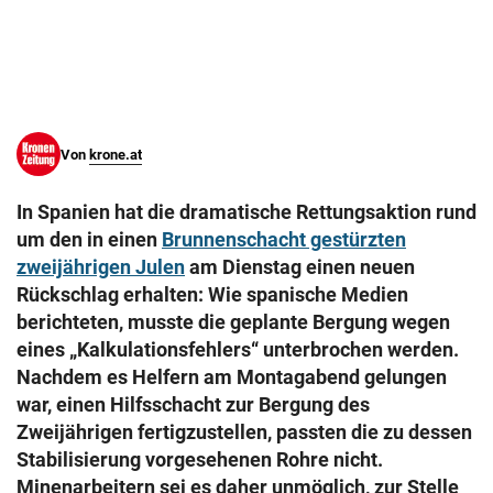
© Krone Multimedia GmbH & Co KG 2026
Muthgasse 2, 1190 Wien
Von
krone.at
In Spanien hat die dramatische Rettungsaktion rund
um den in einen
Brunnenschacht gestürzten
zweijährigen Julen
am Dienstag einen neuen
Rückschlag erhalten: Wie spanische Medien
berichteten, musste die geplante Bergung wegen
eines „Kalkulationsfehlers“ unterbrochen werden.
Nachdem es Helfern am Montagabend gelungen
war, einen Hilfsschacht zur Bergung des
Zweijährigen fertigzustellen, passten die zu dessen
Stabilisierung vorgesehenen Rohre nicht.
Minenarbeitern sei es daher unmöglich, zur Stelle