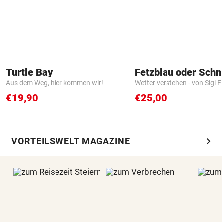
Turtle Bay
Fetzblau oder Schn
Aus dem Weg, hier kommen wir!
Wetter verstehen - von Sigi F
€19,90
€25,00
chevron_right
VORTEILSWELT MAGAZINE