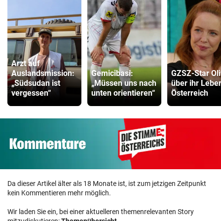
Arzt auf
Auslandsmission:
Gemicibasi:
GZSZ-Star Oli
„Südsudan ist
„Müssen uns nach
über ihr Leben
vergessen“
unten orientieren“
Österreich
Da dieser Artikel älter als 18 Monate ist, ist zum jetzigen Zeitpunkt
kein Kommentieren mehr möglich.
Wir laden Sie ein, bei einer aktuelleren themenrelevanten Story
mitzudiskutieren:
Themenübersicht
.