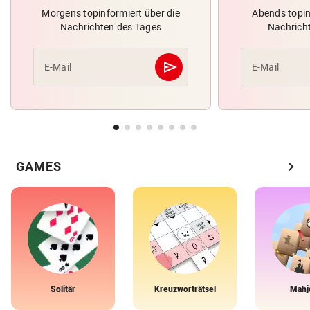
Morgens topinformiert über die
Abends topin
Nachrichten des Tages
Nachrich
send
E-Mail
E-Mail
Abschicken
chevron_right
GAMES
Solitär
Kreuzworträtsel
Mahj