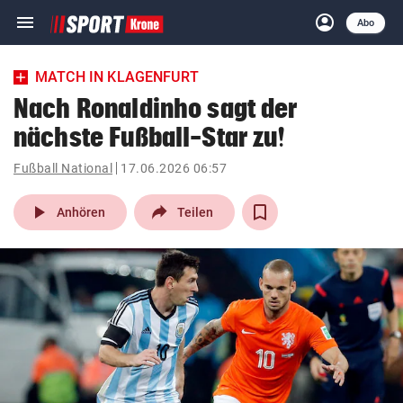
menu
account_circle
Navigation
Anmelden
Abo
close
Schließen
ein-/ausklappen
MATCH IN KLAGENFURT
Abonnieren
Nach Ronaldinho sagt der
nächste Fußball-Star zu!
account_circle
arrow_right
Anmelden
Fußball National
17.06.2026 06:57
pin_drop
arrow_right
Bundesland auswäh
Wien
play_arrow
Anhören
Teilen
bookmark
Merkliste
Suchbegriff
search
eingeben