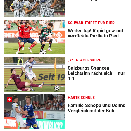
SCHWAB TRIFFT FÜR RIED
Weiter top! Rapid gewinnt
verrückte Partie in Ried
„X“ IN WOLFSBERG
Salzburgs Chancen-
Leichtsinn rächt sich – nur
1:1
HARTE SCHULE
Familie Schopp und Osims
Vergleich mit der Kuh