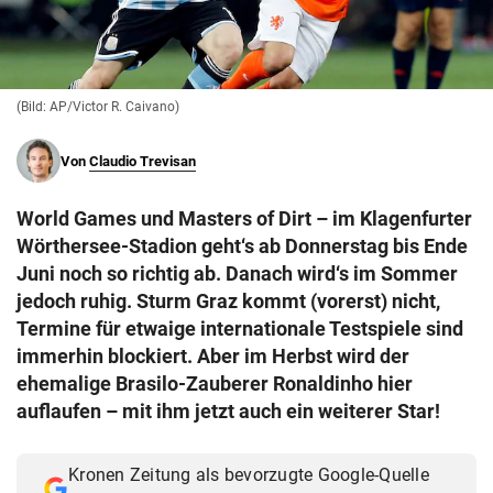
© Krone Multimedia GmbH & Co KG 2026
Muthgasse 2, 1190 Wien
(Bild: AP/Victor R. Caivano)
Von
Claudio Trevisan
World Games und Masters of Dirt – im Klagenfurter
Wörthersee-Stadion geht‘s ab Donnerstag bis Ende
Juni noch so richtig ab. Danach wird‘s im Sommer
jedoch ruhig. Sturm Graz kommt (vorerst) nicht,
Termine für etwaige internationale Testspiele sind
immerhin blockiert. Aber im Herbst wird der
ehemalige Brasilo-Zauberer Ronaldinho hier
auflaufen – mit ihm jetzt auch ein weiterer Star!
Kronen Zeitung als bevorzugte Google-Quelle