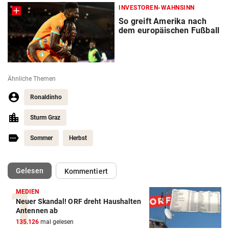
INVESTOREN-WAHNSINN
So greift Amerika nach
dem europäischen Fußball
Ähnliche Themen
Ronaldinho
Sturm Graz
Sommer
Herbst
(ausgewählt)
Gelesen
Kommentiert
MEDIEN
Neuer Skandal! ORF dreht Haushalten
Action-Cam Vergleich
Antennen ab
135.126
mal gelesen
ZUM VERGLEICH