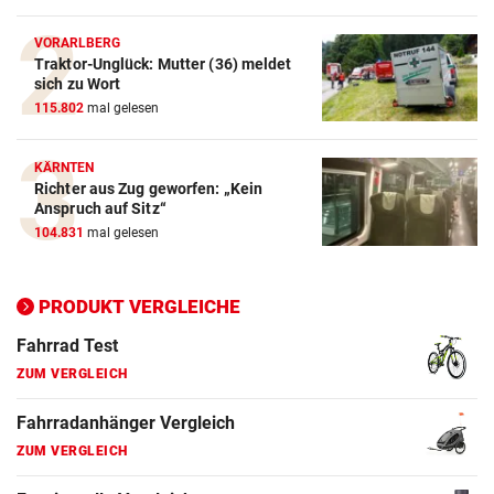
Crosstrainer Vergleich
VORARLBERG
Traktor-Unglück: Mutter (36) meldet
ZUM VERGLEICH
sich zu Wort
115.802
mal gelesen
E-Bike Vergleich
ZUM VERGLEICH
KÄRNTEN
Richter aus Zug geworfen: „Kein
Elektro-Scooter Vergleich
Anspruch auf Sitz“
ZUM VERGLEICH
104.831
mal gelesen
Ergometer Vergleich
ZUM VERGLEICH
PRODUKT VERGLEICHE
Fahrrad Test
ZUM VERGLEICH
Fahrradanhänger Vergleich
ZUM VERGLEICH