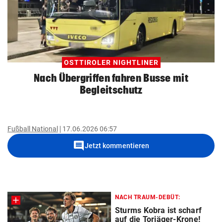
OSTTIROLER NIGHTLINER
Nach Übergriffen fahren Busse mit
Begleitschutz
Fußball National
17.06.2026 06:57
comment
Jetzt kommentieren
NACH TRAUM-DEBÜT:
Sturms Kobra ist scharf
auf die Torjäger-Krone!