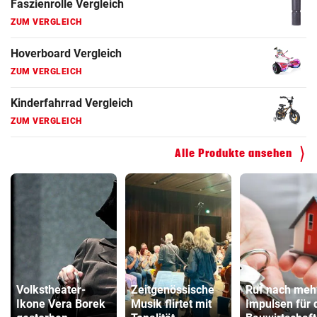
Faszienrolle Vergleich
ZUM VERGLEICH
Hoverboard Vergleich
ZUM VERGLEICH
Kinderfahrrad Vergleich
ZUM VERGLEICH
Alle Produkte ansehen
Volkstheater-
Zeitgenössische
Ruf nach meh
Ikone Vera Borek
Musik flirtet mit
Impulsen für 