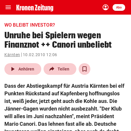
menu
account_circle
Navigation
Anmelden
Abo
close
Schließen
ein-/ausklappen
WO BLEIBT INVESTOR?
Abonnieren
Unruhe bei Spielern wegen
Finanznot ++ Canori unbeliebt
account_circle
arrow_right
Anmelden
Kärnten
10.02.2010 12:06
pin_drop
arrow_right
Bundesland auswäh
Wien
play_arrow
Anhören
Teilen
bookmark
Merkliste
Dass der Abstiegskampf für Austria Kärnten bei elf
Punkten Rückstand auf Kapfenberg hoffnungslos
Suchbegriff
ist, weiß jeder, jetzt geht auch die Kohle aus. Die
search
eingeben
Jänner-Gagen wurden nicht ausbezahlt. "Der Klub
will alles im Juni nachzahlen", meint Präsident
Mario Canori. Das lehnen fast alle ab. Deutsche