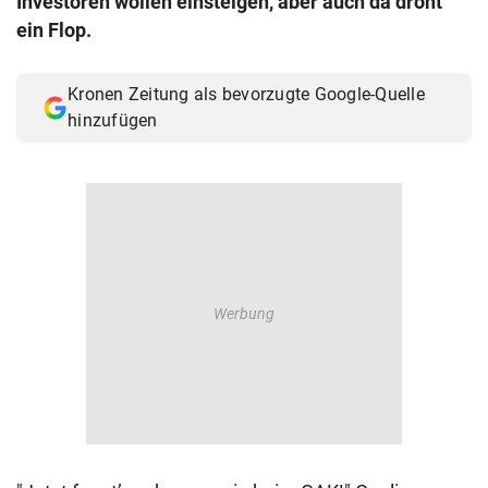
Investoren wollen einsteigen, aber auch da droht
© Krone Multimedia GmbH & Co KG 2026
ein Flop.
Muthgasse 2, 1190 Wien
Kronen Zeitung als bevorzugte Google-Quelle
hinzufügen