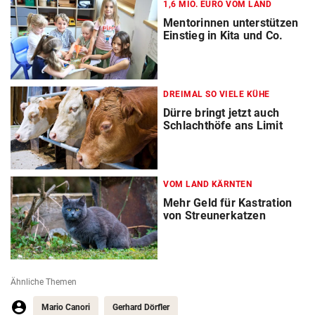
1,6 MIO. EURO VOM LAND
Mentorinnen unterstützen
Einstieg in Kita und Co.
DREIMAL SO VIELE KÜHE
Dürre bringt jetzt auch
Schlachthöfe ans Limit
VOM LAND KÄRNTEN
Mehr Geld für Kastration
von Streunerkatzen
Ähnliche Themen
Mario Canori
Gerhard Dörfler