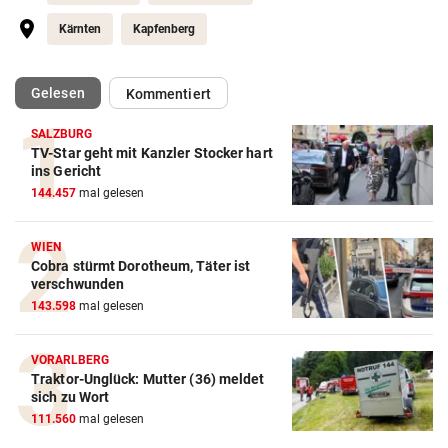
Kärnten
Kapfenberg
(ausgewählt)
Gelesen
Kommentiert
SALZBURG
TV-Star geht mit Kanzler Stocker hart
ins Gericht
144.457
mal gelesen
WIEN
Cobra stürmt Dorotheum, Täter ist
verschwunden
143.598
mal gelesen
VORARLBERG
Traktor-Unglück: Mutter (36) meldet
sich zu Wort
111.560
mal gelesen