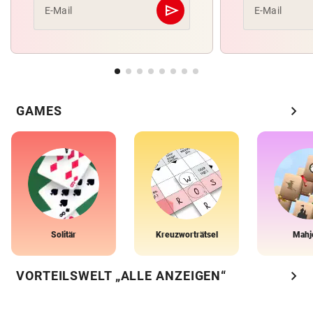
send
E-Mail
E-Mail
Abschicken
chevron_right
GAMES
Solitär
Kreuzworträtsel
Mahj
chevron_right
VORTEILSWELT „ALLE ANZEIGEN“