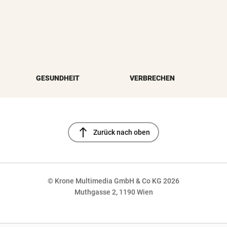
GESUNDHEIT
VERBRECHEN
north
Zurück nach oben
© Krone Multimedia GmbH & Co KG 2026
Muthgasse 2, 1190 Wien
NaN%