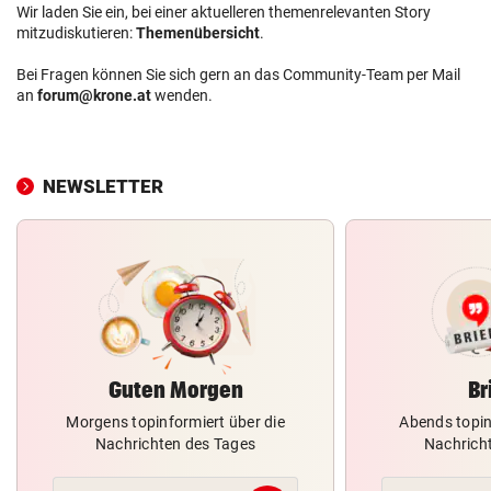
Wir laden Sie ein, bei einer aktuelleren themenrelevanten Story
mitzudiskutieren:
Themenübersicht
.
Bei Fragen können Sie sich gern an das Community-Team per Mail
an
forum@krone.at
wenden.
NEWSLETTER
Guten Morgen
Br
Morgens topinformiert über die
Abends topin
Nachrichten des Tages
Nachrich