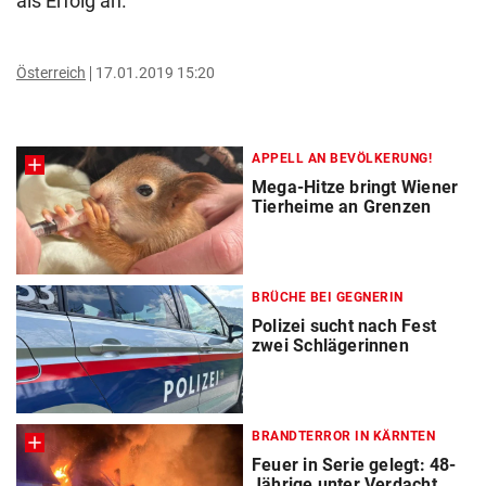
als Erfolg an.
Österreich
17.01.2019 15:20
APPELL AN BEVÖLKERUNG!
Mega-Hitze bringt Wiener
Tierheime an Grenzen
BRÜCHE BEI GEGNERIN
Polizei sucht nach Fest
zwei Schlägerinnen
BRANDTERROR IN KÄRNTEN
Feuer in Serie gelegt: 48-
Jährige unter Verdacht