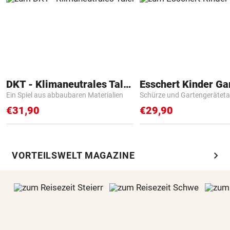
DKT - Klimaneutrales Talent
Ein Spiel aus abbaubaren Materialien
Schürze und Gartengerätet
€31,90
€29,90
chevron_right
VORTEILSWELT MAGAZINE