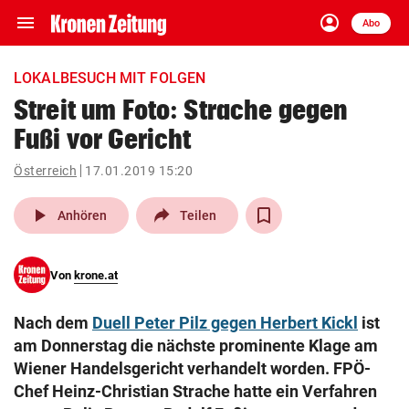
menu
account_circle
Navigation
Anmelden
Abo
close
Schließen
ein-/ausklappen
LOKALBESUCH MIT FOLGEN
Abonnieren
Streit um Foto: Strache gegen
Fußi vor Gericht
account_circle
arrow_right
Anmelden
Österreich
17.01.2019 15:20
pin_drop
arrow_right
Bundesland auswäh
Wien
play_arrow
Anhören
Teilen
bookmark
Merkliste
Von
krone.at
Suchbegriff
search
Nach dem
Duell Peter Pilz gegen Herbert Kickl
ist
eingeben
am Donnerstag die nächste prominente Klage am
Wiener Handelsgericht verhandelt worden. FPÖ-
Chef Heinz-Christian Strache hatte ein Verfahren