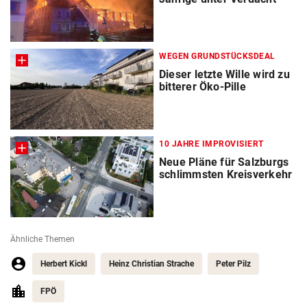
WEGEN GRUNDSTÜCKSDEAL
Dieser letzte Wille wird zu
bitterer Öko-Pille
10 JAHRE IMPROVISIERT
Neue Pläne für Salzburgs
schlimmsten Kreisverkehr
Ähnliche Themen
Herbert Kickl
Heinz Christian Strache
Peter Pilz
FPÖ