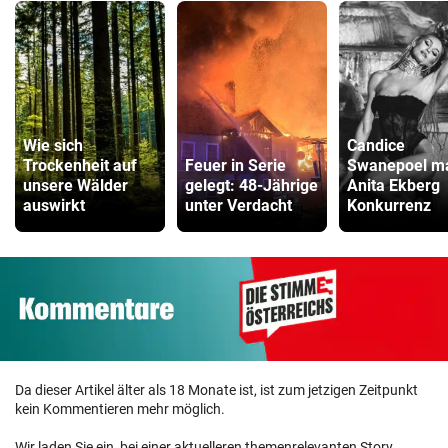
Wie sich
Candice
Trockenheit auf
Feuer in Serie
Swanepoel m
unsere Wälder
gelegt: 48-Jährige
Anita Ekberg
auswirkt
unter Verdacht
Konkurrenz
Da dieser Artikel älter als 18 Monate ist, ist zum jetzigen Zeitpunkt
kein Kommentieren mehr möglich.
Wir laden Sie ein, bei einer aktuelleren themenrelevanten Story