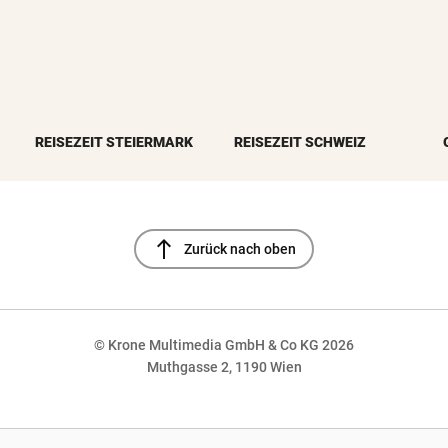
REISEZEIT STEIERMARK
REISEZEIT SCHWEIZ
north
Zurück nach oben
© Krone Multimedia GmbH & Co KG 2026
Muthgasse 2, 1190 Wien
NaN%