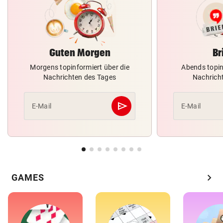
Guten Morgen
Br
Morgens topinformiert über die
Abends topin
Nachrichten des Tages
Nachrich
send
E-Mail
E-Mail
Abschicken
chevron_right
GAMES