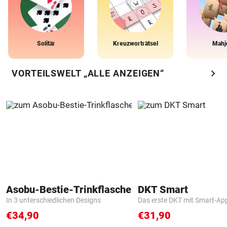
Solitär
Kreuzworträtsel
Mahj
chevron_right
VORTEILSWELT „ALLE ANZEIGEN“
Asobu-Bestie-Trinkflasche
DKT Smart
In 3 unterschiedlichen Designs
Das erste DKT mit Smart-Ap
€34,90
€31,90