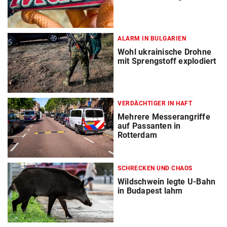
ALARM IN BULGARIEN
Wohl ukrainische Drohne
mit Sprengstoff explodiert
VERDÄCHTIGER IN HAFT
Mehrere Messerangriffe
auf Passanten in
Rotterdam
SCHRECKEN UND CHAOS
Wildschwein legte U-Bahn
in Budapest lahm