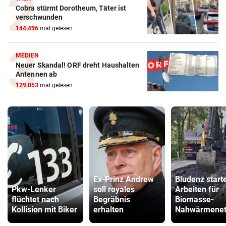
Cobra stürmt Dorotheum, Täter ist
verschwunden
144.496
mal gelesen
MEDIEN
Neuer Skandal! ORF dreht Haushalten
Antennen ab
129.053
mal gelesen
Ex-Prinz Andrew
Bludenz start
Pkw-Lenker
soll royales
Arbeiten für
flüchtet nach
Begräbnis
Biomasse-
Kollision mit Biker
erhalten
Nahwärmenet