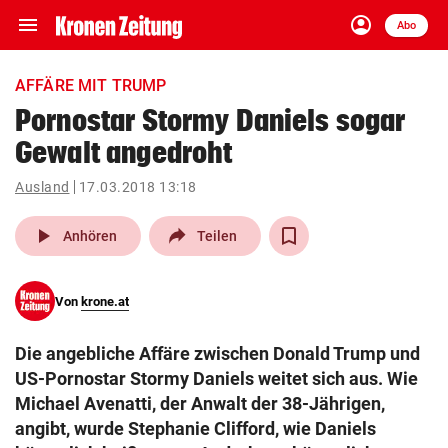
menu
account_circle
Navigation
Anmelden
Abo
close
Schließen
ein-/ausklappen
AFFÄRE MIT TRUMP
Abonnieren
Pornostar Stormy Daniels sogar
Gewalt angedroht
account_circle
arrow_right
Anmelden
Ausland
17.03.2018 13:18
pin_drop
arrow_right
Bundesland auswäh
Wien
play_arrow
Anhören
Teilen
bookmark
Merkliste
Von
krone.at
Suchbegriff
search
Die angebliche Affäre zwischen Donald Trump und
eingeben
US-Pornostar Stormy Daniels weitet sich aus. Wie
Michael Avenatti, der Anwalt der 38-Jährigen,
angibt, wurde Stephanie Clifford, wie Daniels