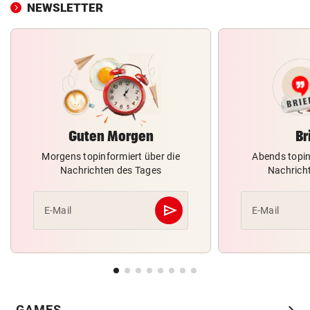
NEWSLETTER
Guten Morgen
Br
Morgens topinformiert über die
Abends topin
Nachrichten des Tages
Nachrich
send
E-Mail
E-Mail
Abschicken
chevron_right
GAMES