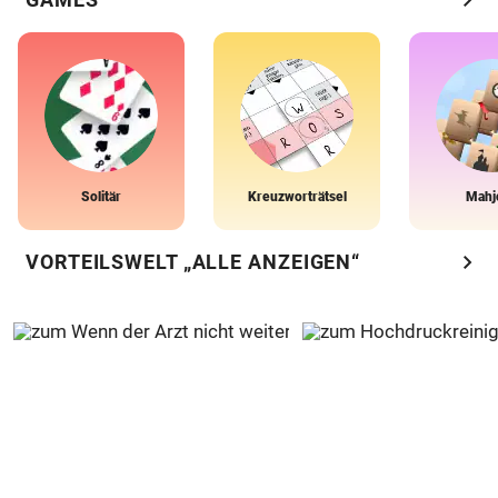
Solitär
Kreuzworträtsel
Mahj
chevron_right
VORTEILSWELT „ALLE ANZEIGEN“