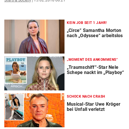
Stars & Society
15.02.2018 08:21
KEIN JOB SEIT 1 JAHR!
„Circe“ Samantha Morton
nach „Odyssee“ arbeitslos
„MOMENT DES ANKOMMENS“
„Traumschiff“-Star Nele
Schepe nackt im „Playboy“
SCHOCK NACH CRASH
Musical-Star Uwe Kröger
bei Unfall verletzt