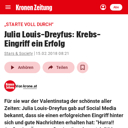
menu
account_circle
Navigation
Anmelden
Abo
close
Schließen
ein-/ausklappen
„STARTE VOLL DURCH“
Abonnieren
Julia Louis-Dreyfus: Krebs-
Eingriff ein Erfolg
account_circle
arrow_right
Anmelden
Stars & Society
15.02.2018 08:21
pin_drop
arrow_right
Bundesland auswäh
Wien
play_arrow
Anhören
Teilen
bookmark
Merkliste
Von
krone.at
Suchbegriff
search
Für sie war der Valentinstag der schönste aller
eingeben
Zeiten: Julia Louis-Dreyfus gab auf Social Media
bekannt, dass sie einen erfolgreichen Eingriff hinter
sich und gute Nachrichten erhalten hat: "Hurra!!