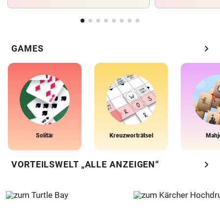
chevron_right
GAMES
Solitär
Kreuzworträtsel
Mahj
chevron_right
VORTEILSWELT „ALLE ANZEIGEN“