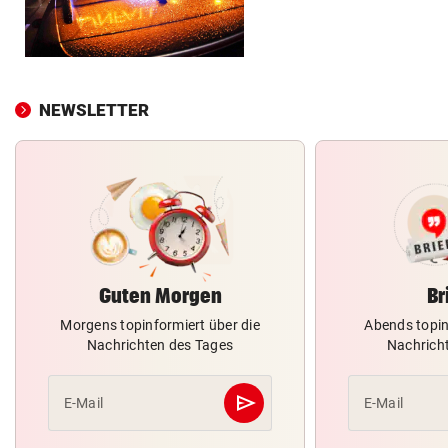
NEWSLETTER
Guten Morgen
Br
Morgens topinformiert über die
Abends topin
Nachrichten des Tages
Nachrich
send
E-Mail
E-Mail
Abschicken