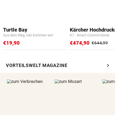
Turtle Bay
Kärcher Hochdruck
Aus dem Weg, hier kommen wir!
K7 - Smart Control Home
€19,90
€474,90
€644,99
chevron_right
VORTEILSWELT MAGAZINE