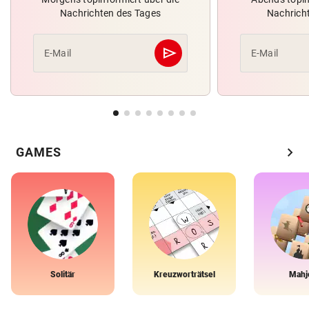
Nachrichten des Tages
Nachrich
send
E-Mail
E-Mail
Abschicken
chevron_right
GAMES
Solitär
Kreuzworträtsel
Mahj