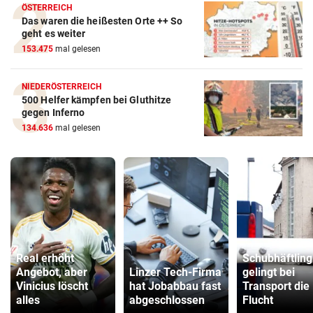
ÖSTERREICH
Das waren die heißesten Orte ++ So
geht es weiter
153.475
mal gelesen
NIEDERÖSTERREICH
500 Helfer kämpfen bei Gluthitze
gegen Inferno
134.636
mal gelesen
Real erhöht
Schubhäftling
Angebot, aber
Linzer Tech-Firma
gelingt bei
Vinicius löscht
hat Jobabbau fast
Transport die
alles
abgeschlossen
Flucht