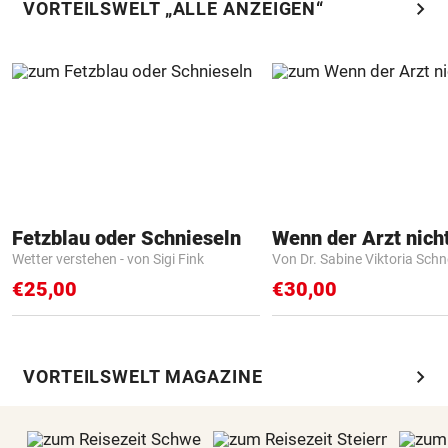
chevron_right
VORTEILSWELT „ALLE ANZEIGEN“
Fetzblau oder Schnieseln
Wetter verstehen - von Sigi Fink
Von Dr. Sabine Viktoria Schn
€25,00
€30,00
chevron_right
VORTEILSWELT MAGAZINE