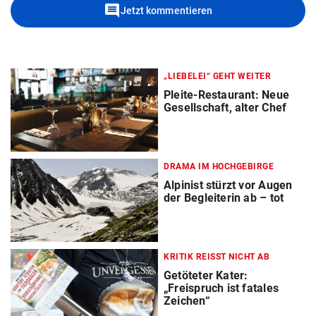
comment
Jetzt kommentieren
„LIEBELEI“ GEHT WEITER
Pleite-Restaurant: Neue
Gesellschaft, alter Chef
DRAMA IM HOCHGEBIRGE
Alpinist stürzt vor Augen
der Begleiterin ab – tot
KRITIK REISST NICHT AB
Getöteter Kater:
„Freispruch ist fatales
Zeichen“