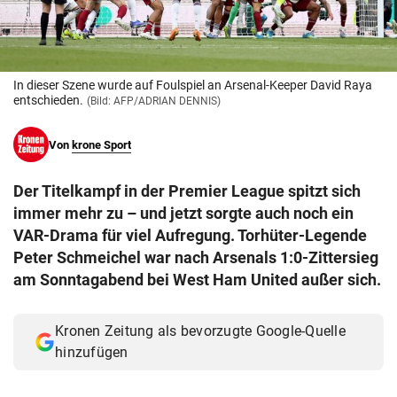
© Krone Multimedia GmbH & Co KG 2026
Muthgasse 2, 1190 Wien
In dieser Szene wurde auf Foulspiel an Arsenal-Keeper David Raya
entschieden.
(Bild: AFP/ADRIAN DENNIS)
Von
krone Sport
Der Titelkampf in der Premier League spitzt sich
immer mehr zu – und jetzt sorgte auch noch ein
VAR-Drama für viel Aufregung. Torhüter-Legende
Peter Schmeichel war nach Arsenals 1:0-Zittersieg
am Sonntagabend bei West Ham United außer sich.
Kronen Zeitung als bevorzugte Google-Quelle
hinzufügen