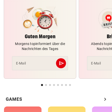
Guten Morgen
Br
Morgens topinformiert über die
Abends topin
Nachrichten des Tages
Nachrich
send
E-Mail
E-Mail
Abschicken
chevron_right
GAMES