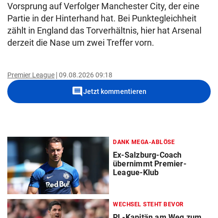
Vorsprung auf Verfolger Manchester City, der eine
Partie in der Hinterhand hat. Bei Punktegleichheit
zählt in England das Torverhältnis, hier hat Arsenal
derzeit die Nase um zwei Treffer vorn.
Premier League
09.08.2026 09:18
comment
Jetzt kommentieren
DANK MEGA-ABLÖSE
Ex-Salzburg-Coach
übernimmt Premier-
League-Klub
WECHSEL STEHT BEVOR
PL-Kapitän am Weg zum