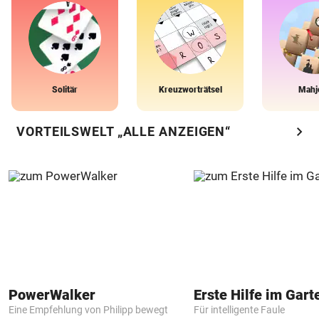
Solitär
Kreuzworträtsel
Mahj
chevron_right
VORTEILSWELT „ALLE ANZEIGEN“
PowerWalker
Erste Hilfe im Gart
Eine Empfehlung von Philipp bewegt
Für intelligente Faule