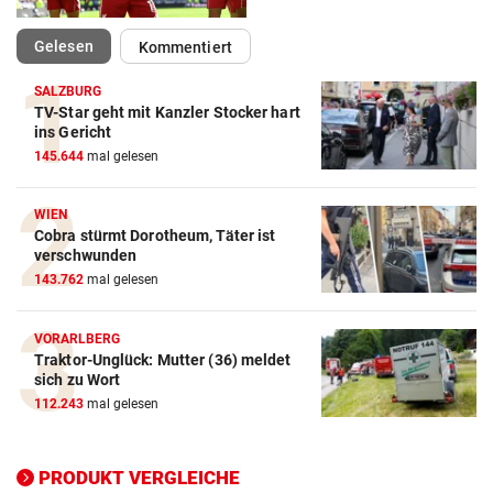
(ausgewählt)
Gelesen
Kommentiert
SALZBURG
TV-Star geht mit Kanzler Stocker hart
ins Gericht
145.644
mal gelesen
Action-Cam Vergleich
ZUM VERGLEICH
WIEN
Cobra stürmt Dorotheum, Täter ist
verschwunden
Crosstrainer Vergleich
143.762
mal gelesen
ZUM VERGLEICH
E-Bike Vergleich
VORARLBERG
Traktor-Unglück: Mutter (36) meldet
ZUM VERGLEICH
sich zu Wort
112.243
mal gelesen
Elektro-Scooter Vergleich
ZUM VERGLEICH
PRODUKT VERGLEICHE
Ergometer Vergleich