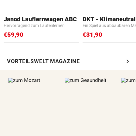
Janod Lauflernwagen ABC
Hervorragend zum Laufenlernen
Ein Spiel aus abbaubaren Ma
€59,90
€31,90
chevron_right
VORTEILSWELT MAGAZINE