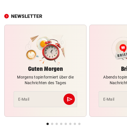
NEWSLETTER
Guten Morgen
Br
Morgens topinformiert über die
Abends topin
Nachrichten des Tages
Nachrich
send
E-Mail
E-Mail
Abschicken