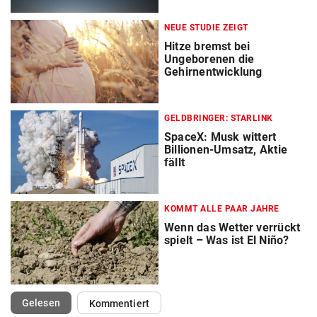
NEUE STUDIE ZEIGT
Hitze bremst bei
Ungeborenen die
Gehirnentwicklung
GELDBRINGER: STARLINK
SpaceX: Musk wittert
Billionen-Umsatz, Aktie
fällt
KOMMT ALLE PAAR JAHRE
Wenn das Wetter verrückt
spielt – Was ist El Niño?
(ausgewählt)
Gelesen
Kommentiert