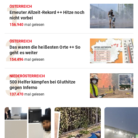
ÖSTERREICH
Erneuter Allzeit-Rekord ++ Hitze noch
nicht vorbei
156.940
mal gelesen
ÖSTERREICH
Das waren die heißesten Orte ++ So
geht es weiter
154.496
mal gelesen
NIEDERÖSTERREICH
500 Helfer kämpfen bei Gluthitze
gegen Inferno
137.470
mal gelesen