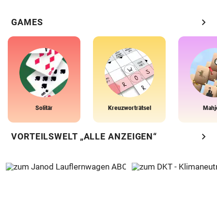
chevron_right
GAMES
Solitär
Kreuzworträtsel
Mahj
chevron_right
VORTEILSWELT „ALLE ANZEIGEN“