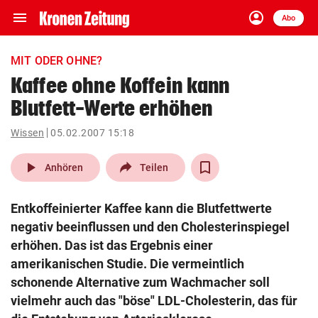
menu
account_circle
Navigation
Anmelden
Abo
close
Schließen
ein-/ausklappen
MIT ODER OHNE?
Abonnieren
Kaffee ohne Koffein kann
Blutfett-Werte erhöhen
account_circle
arrow_right
Anmelden
Wissen
05.02.2007 15:18
pin_drop
arrow_right
Bundesland auswäh
Wien
play_arrow
Anhören
Teilen
bookmark
Merkliste
Entkoffeinierter Kaffee kann die Blutfettwerte
negativ beeinflussen und den Cholesterinspiegel
Suchbegriff
erhöhen. Das ist das Ergebnis einer
search
eingeben
amerikanischen Studie. Die vermeintlich
schonende Alternative zum Wachmacher soll
vielmehr auch das "böse" LDL-Cholesterin, das für