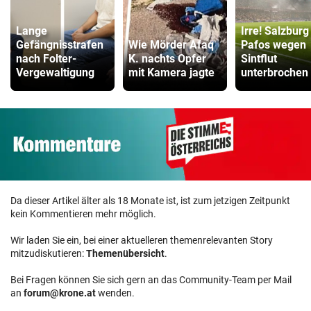
Lange
Irre! Salzburg
Gefängnisstrafen
Wie Mörder Afaq
Pafos wegen
nach Folter-
K. nachts Opfer
Sintflut
Vergewaltigung
mit Kamera jagte
unterbrochen
Da dieser Artikel älter als 18 Monate ist, ist zum jetzigen Zeitpunkt
kein Kommentieren mehr möglich.
Wir laden Sie ein, bei einer aktuelleren themenrelevanten Story
mitzudiskutieren:
Themenübersicht
.
Bei Fragen können Sie sich gern an das Community-Team per Mail
an
forum@krone.at
wenden.