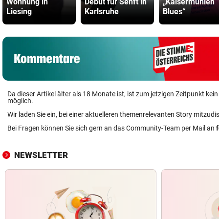
Wohnung in
Debüt für Senft in
„Kaisermühlen
Liesing
Karlsruhe
Blues“
Da dieser Artikel älter als 18 Monate ist, ist zum jetzigen Zeitpunkt k
möglich.
Wir laden Sie ein, bei einer aktuelleren themenrelevanten Story mitzudi
Bei Fragen können Sie sich gern an das Community-Team per Mail an
NEWSLETTER