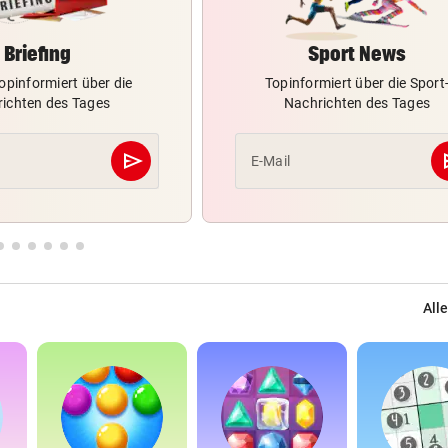
Briefing
Sport News
opinformiert über die
Topinformiert über die Sport
ichten des Tages
Nachrichten des Tages
send
s
E-Mail
Abschicken
Alle