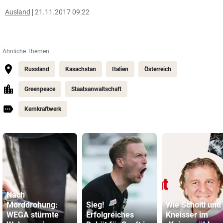
Ausland
21.11.2017 09:22
Ähnliche Themen
Russland
Kasachstan
Italien
Österreich
Greenpeace
Staatsanwaltschaft
Kernkraftwerk
Nach
Morddrohung:
Sieg!
Wie Schoitl und
WEGA stürmte
Erfolgreiches
Kneisser im