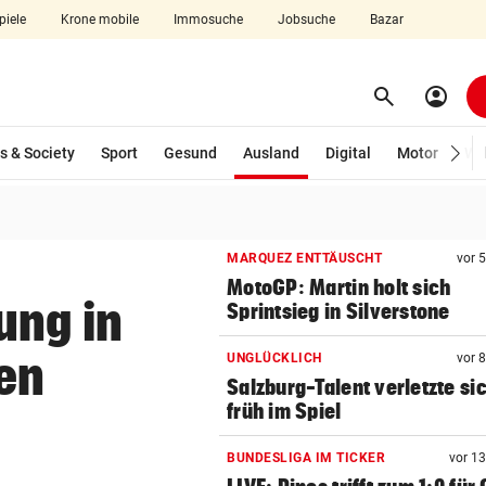
piele
Krone mobile
Immosuche
Jobsuche
Bazar
search
account_circle
Menü aufklappen
Suchen
(ausgewählt)
s & Society
Sport
Gesund
Ausland
Digital
Motor
Wir
len
MARQUEZ ENTTÄUSCHT
vor 
MotoGP: Martin holt sich
ung in
Sprintsieg in Silverstone
en
UNGLÜCKLICH
vor 
Salzburg-Talent verletzte si
früh im Spiel
BUNDESLIGA IM TICKER
vor 1