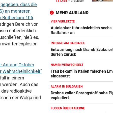
141.498
mal gelesen
INFERNO AM GARDASEE
vor 
gegeben, dass die
Entwarnung nach Brand:
ES) an mehreren
MEHR AUSLAND
Evakuierte dürfen zurück
an Ruthenium-106
VIER VERLETZTE
iedrigen Bereich von
SOMMERCUP 2026 LIVE:
vor 
Autolenker fuhr absichtlich sechs
gisch unbedenklich.
Hard um Platz drei – Kiel ge
Radfahrer an
schließen, hieß es.
Luzern im Finale!
ernwaffenexplosion
INFERNO AM GARDASEE
NACH WANDERUNG
vor 
Entwarnung nach Brand: Evakuier
dürfen zurück
22-Jährige erlitt auf Hochst
Schwächeanfall
te Anfang Oktober
NAMEN VERWECHSELT
r Wahrscheinlichkeit"
Frau bekam in Italien falschen E
eingesetzt
fall in einem
n werden. Auch das
ALARM IN BULGARIEN
, das radioaktive
Drohne voller Sprengstoff nahe Pi
schen der Wolga und
explodiert
FLOGEN ÜBER KASERNE