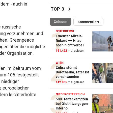
dern - auch in
Bikini-Fotos: Jetzt schießt E
chevron_right
TOP 3
Rennfahrerin zurück
(ausgewählt)
Gelesen
Kommentiert
KRIZ-ZWITTKOVITS
vor ein
 russische
Ruck-Nachfolgerin: „Es war 
ÖSTERREICH
hung vorzunehmen und
eine Herrenrunde“
Erneuter Allzeit-
ichen. Greenpeace
Rekord ++ Hitze
noch nicht vorbei
ngen über die mögliche
HOT IM BIKINI
vor ein
161.422
mal gelesen
Irina Shayk beeindruckt mit
 der Organisation.
krassen Bauchmuskeln
WIEN
eien im Zeitraum vom
Cobra stürmt
CHANCE AUF 3. TITEL
vor 
Dorotheum, Täter ist
um-106 festgestellt
Schwärzler dreht Partie und 
verschwunden
 niedriger
ins Finale ein
142.805
mal gelesen
te europäischer
MANDATAR ALARMIERT
vor 
ern leicht erhöhte
NIEDERÖSTERREICH
Polizisten-Mangel: „Es droht
500 Helfer kämpfen
bei Gluthitze gegen
Kahlschlag!“
Inferno