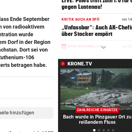
LIVE: Pines trifft zum 1:0 für
gegen Lustenau!
 dass Ende September
KRITIK AUCH AN SPÖ
vor 1
on von radioaktivem
„Unfassbar“: Auch AK-Chefi
über Stocker empört
ntration wurde
em Dorf in der Region
NEUE REGIONALLIGA
vor 3
chstan. Dort sei von
„In die Top-4 zu kommen, wi
 Ruthenium-106
immens schwer!“
KRONE.TV
erts betragen habe.
BÖSE ERINNERUNGEN
vor 3
Mure im Valsertal: „Hier zeig
Klimawandel“
RISKANTES MANÖVER
vor 3
Biker bei Überholversuch au
ZAHLREICHE EINSÄTZE
uelle hinzufügen
L200 verunfallt
Bach wurde in Pinzgauer Ort zu
reißendem Fluss
HERZOG & CO. IN AKTION
vor 4