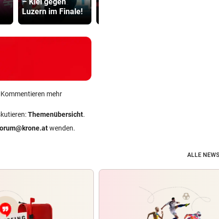
– Kiel gegen
rollt: Stau und
war halt ei
Luzern im Finale!
Blockabfertigung
Herrenrund
ein Kommentieren mehr
skutieren:
Themenübersicht
.
forum@krone.at
wenden.
ALLE NEWS