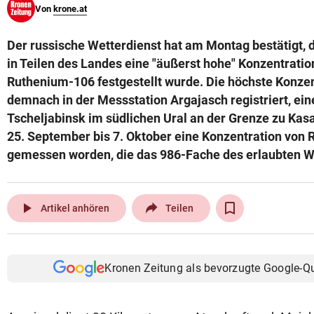
Von
krone.at
© Krone Multimedia GmbH & Co KG 2026
Muthgasse 2, 1190 Wien
Der russische Wetterdienst hat am Montag bestätigt,
in Teilen des Landes eine "äußerst hohe" Konzentrati
Ruthenium-106 festgestellt wurde. Die höchste Konze
demnach in der Messstation Argajasch registriert, ein
Tscheljabinsk im südlichen Ural an der Grenze zu Kasa
25. September bis 7. Oktober eine Konzentration von
gemessen worden, die das 986-Fache des erlaubten W
play_arrow
Artikel anhören
Teilen
Kronen Zeitung als bevorzugte Google-Q