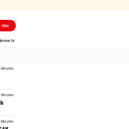
Abo
tschaft
krone.tv
Wissen
Gericht
Kolumnen
Freizeit
Reise
Ti
5 Minuten
8 Minuten
ch
3 Minuten