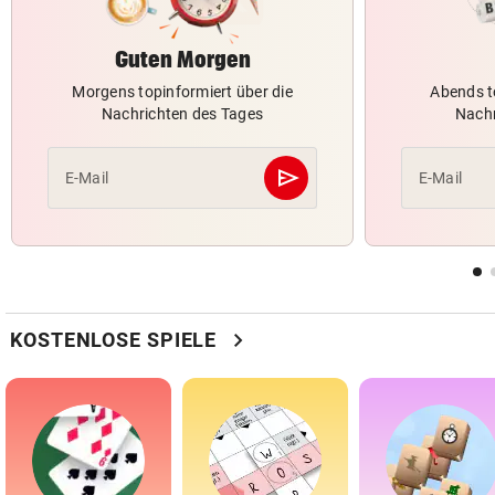
Guten Morgen
Morgens topinformiert über die
Abends t
Nachrichten des Tages
Nachr
send
E-Mail
E-Mail
Abschicken
chevron_right
KOSTENLOSE SPIELE