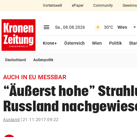
Vorteilswelt
ePaper
Community
Gewinns
close
Schließen
menu
Menü aufklappen
Sa., 08.08.2026
30°C
Wien
Abonnieren
Krone+
Österreich
Wien
Politik
Star
account_circle
arrow_right
Anmelden
Deutschland
Außenpolitk
pin_drop
arrow_right
Bundesland auswäh
Wien
AUCH IN EU MESSBAR
bookmark
Merkliste
“Äußerst hohe” Strahl
Russland nachgewies
Suchbegriff
search
eingeben
Ausland
21.11.2017 09:22