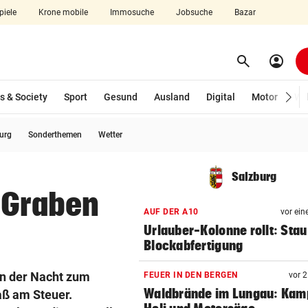
piele
Krone mobile
Immosuche
Jobsuche
Bazar
search
account_circle
Menü aufklappen
Suchen
s & Society
Sport
Gesund
Ausland
Digital
Motor
Wir
burg
Sonderthemen
Wetter
len
Salzburg
 Graben
AUF DER A10
vor ein
Urlauber-Kolonne rollt: Stau
Blockabfertigung
in der Nacht zum
FEUER IN DEN BERGEN
vor 
Waldbrände im Lungau: Kamp
aß am Steuer.