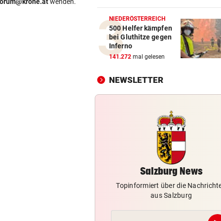
forum@krone.at
wenden.
Einbruch bei Wasserrettung:
sind fassungslos“
NIEDERÖSTERREICH
500 Helfer kämpfen
bei Gluthitze gegen
SALZBURGER FESTSPIELE
vor 
Inferno
Mozarts herrlich kühne
141.272
mal gelesen
Liebesspiele ganz in Weiß
NEWSLETTER
SO SIEHT MAN SIE GUT
vor 
Wo Sternschnuppen auf
Sonnenfinsternis treffen
„WERMUTSTROPFEN“
vor 
Verletzter Salzburg-Kicker: 
Diagnose ist da!
Salzburg News
Topinformiert über die Nachricht
aus Salzburg