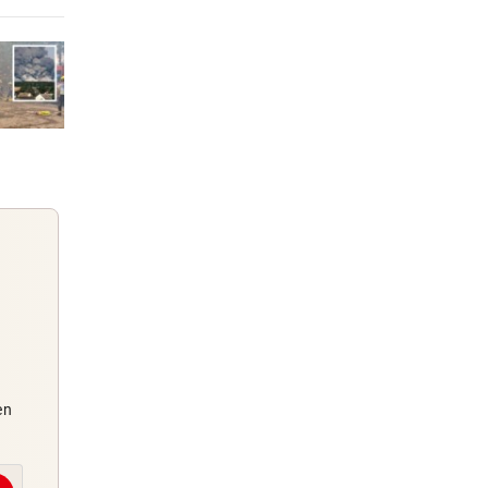
 „Wir
einem Tag
einem Tag
einem Tag
Die
Guten Morgen
en
Morgens topinformiert über die
Nachrichten des Tages