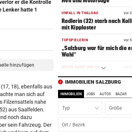
Heli und Motorsäge
erlor er die Kontrolle
e Lenker hatte 1
UNFALL IN THALGAU
vor 
Radlerin (32) starb nach Koll
mit Kipplaster
TOPSPIELERIN
vor 
„Salzburg war für mich die e
Wahl“
uelle hinzufügen
NEUER NAME UND CO.
vor 
Das ist im Austria-Stadion (n
passiert
IMMOBILIEN SALZBURG
17, 18), ebenfalls aus
achte man sich auf
IMMOBILIEN
JOBS
AUTOS
BAZAR
SKURRILES SPIEL
vor 
 Filzensattels nahe
Zwangspause: „Seltsam! So
Typ
etwas kommt nie vor“
52) aus Saalfelden.
und noch dazu
VORSCHLAG FÜR ROUTE
vor 
 über sein Fahrzeug. Der
Land Salzburg hält dem S-Li