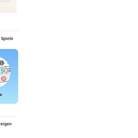
 Spiele
u
Snake
zeigen