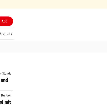
Abo
tschaft
krone.tv
Wissen
Gericht
Kolumnen
Freizeit
Reise
Ti
er Stunde
 und
2 Stunden
f mit