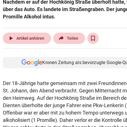
Nachdem er auf der Hochkönig Straße überholt hatte, v
© Krone Multimedia GmbH & Co KG 2026
über das Auto. Es landete im Straßengraben. Der jung
Muthgasse 2, 1190 Wien
Promille Alkohol intus.
play_arrow
Artikel anhören
Teilen
Kronen Zeitung als bevorzugte Google-Q
Der 18-Jährige hatte gemeinsam mit zwei Freundinnen (
St. Johann, den Abend verbracht. Gegen Mitternacht m
den Heimweg. Auf der Hochkönig Straße im Bereich des
Dienten überholte der junge Fahrer eine Pkw-Lenkerin (
Offenbar war er aber mit zu hohem Tempo unterwegs 
alkoholisiert (1 Promille). Daher verlor er die Kontrolle