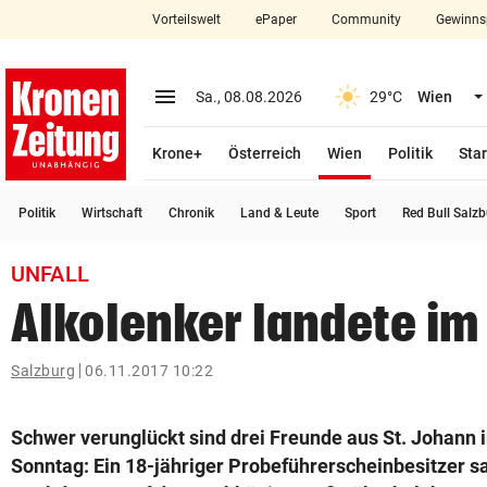
Vorteilswelt
ePaper
Community
Gewinns
close
Schließen
menu
Menü aufklappen
Sa., 08.08.2026
29°C
Wien
Abonnieren
(ausgewählt)
Krone+
Österreich
Wien
Politik
Star
account_circle
arrow_right
Anmelden
Politik
Wirtschaft
Chronik
Land & Leute
Sport
Red Bull Salz
pin_drop
arrow_right
Bundesland auswäh
Wien
UNFALL
bookmark
Merkliste
Alkolenker landete im
Suchbegriff
Salzburg
06.11.2017 10:22
search
eingeben
Schwer verunglückt sind drei Freunde aus St. Johann 
Sonntag: Ein 18-jähriger Probeführerscheinbesitzer s