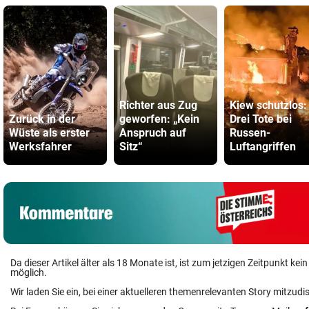
Richter aus Zug
Kiew schutzlos:
Zurück in der
geworfen: „Kein
Drei Tote bei
Wüste als erster
Anspruch auf
Russen-
Werksfahrer
Sitz“
Luftangriffen
Da dieser Artikel älter als 18 Monate ist, ist zum jetzigen Zeitpunkt k
möglich.
Wir laden Sie ein, bei einer aktuelleren themenrelevanten Story mitzudi