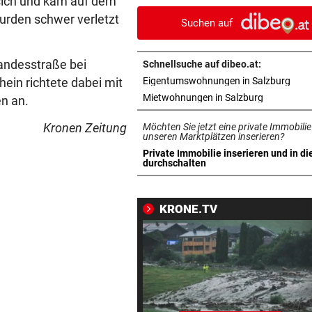
sich und kam auf dem
Bahn frei
urden schwer verletzt
Suchen auf
UNWETTER-SCHÄDEN
vor 
Muren in Gastein: „Mit blau
andesstraße bei
Schnellsuche auf dibeo.at:
Auge davongekommen“
in n
ein richtete dabei mit
Eigentumswohnungen in Salzburg
in neuem T
Mietwohnungen in Salzburg
n an.
SALZBURGER LIGA
vor 1
Ausschluss kostete Puch de
Kronen Zeitung
Möchten Sie jetzt eine private Immobilie
im Start-Hit
unseren Marktplätzen inserieren?
Private Immobilie inserieren und in di
in neuem Tab öffnen
durchschalten
REGIONALLIGA NORD
vor 1
„Das war ein echtes Statem
von uns“
KRONE.TV
LIEFERING VERLIERT
vor 1
Enttäuschende Zweitliga-
Rückkehr nach Grödig
SCHWER VERLETZT
vor 1