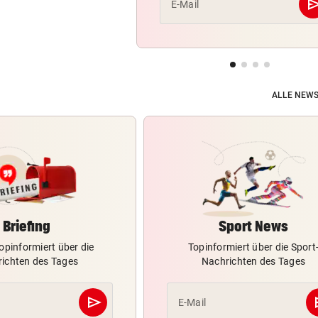
se
E-Mail
ALLE NEWS
Briefing
Sport News
opinformiert über die
Topinformiert über die Sport
ichten des Tages
Nachrichten des Tages
send
s
E-Mail
Abschicken