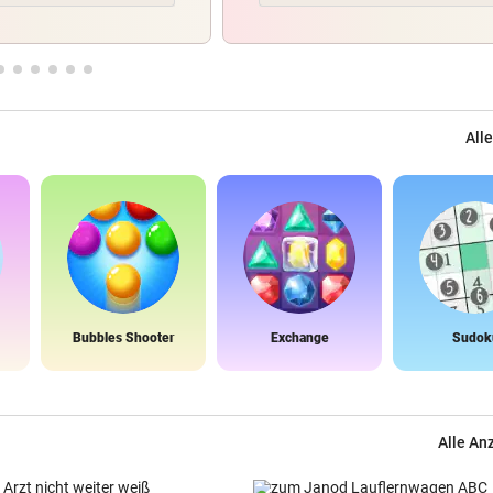
Alle
Bubbles Shooter
Exchange
Sudok
Alle An