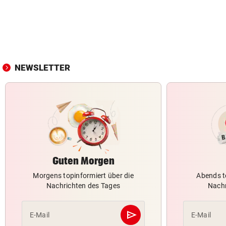
NEWSLETTER
Guten Morgen
Morgens topinformiert über die
Abends t
Nachrichten des Tages
Nachr
send
E-Mail
E-Mail
Abschicken