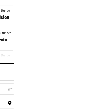
3 Stunden
ision
5 Stunden
rste
6 Stunden
icht)
7 Stunden
m²
7 Stunden
nk die