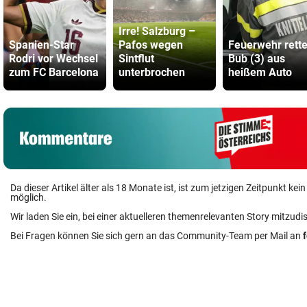
Irre! Salzburg –
Spanien-Star
Pafos wegen
Feuerwehr rette
Rodri vor Wechsel
Sintflut
Bub (3) aus
zum FC Barcelona
unterbrochen
heißem Auto
Da dieser Artikel älter als 18 Monate ist, ist zum jetzigen Zeitpunkt k
möglich.
Wir laden Sie ein, bei einer aktuelleren themenrelevanten Story mitzudi
Bei Fragen können Sie sich gern an das Community-Team per Mail an