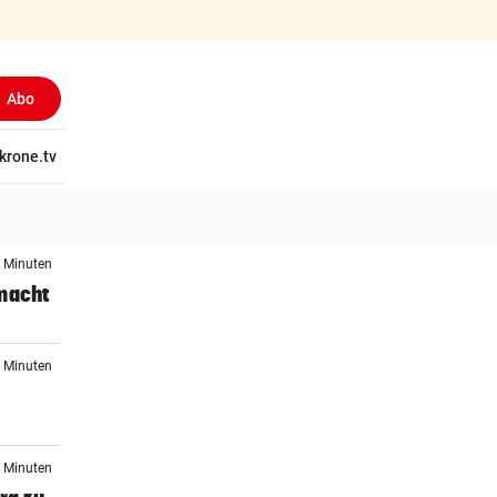
Abo
tschaft
krone.tv
Wissen
Gericht
Kolumnen
Freizeit
Reise
Ti
7 Minuten
 macht
5 Minuten
8 Minuten