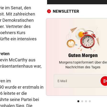
F1-Boss verrät: Es wird mehr
ie im Senat, den
Sprintrennen geben
NEWSLETTER
t. Mit zahlreichen
FREISPRÜCHE REGEN AUF
vor 
er Demokratischen
Katzentöter-Anwalt: „Nie so 
r. Vertreter des
Hass begegnet“
 Boehners Kurs
rfte ein intensives
TRUMP DROHT:
vor 
Lange Haftstrafen für Berich
über Waffenengpässe
reten
Guten Morgen
Kevin McCarthy aus
Morgens topinformiert über die
CONFERENCE LEAGUE
vor 
präsentantenhaus war,
Nachrichten des Tages
Sieg! Austria stößt die Tür z
Play-off weit auf
se
ren im
E-Mail
MITTEN IN HITZEWELLE
vor 
0 wurde er erstmals in
Irre! Salzburg – Pafos wegen
leitete er die
Sintflut unterbrochen
hrte seine Partei bei
phalen Sieg. Die
RADSPORT
vor 