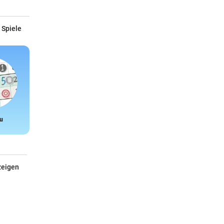
 Spiele
u
Snake
zeigen