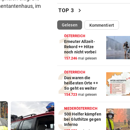
sentantenhaus, im
Reusser vor Ventoux-Etappe
chevron_right
TOP 3
weiter im Gelben Trikot
(ausgewählt)
Gelesen
Kommentiert
KEIN ARSENAL-WECHSEL
vor 
Vinicius Jr. verlängert bei Re
ÖSTERREICH
Madrid bis 2032
Erneuter Allzeit-
Rekord ++ Hitze
noch nicht vorbei
UKRAINISCHER ANGRIFF?
vor 
157.246
mal gelesen
Vor Oman havarierter Tanker
Ölkatastrophe droht
ÖSTERREICH
Das waren die
„VERSTEHE ICH NICHT“
vor 
heißesten Orte ++
ÖFB-Kicker Wimmer packt ü
So geht es weiter
Morddrohungen aus
154.723
mal gelesen
ABSCHIED AUS ENGLAND
vor 
NIEDERÖSTERREICH
Spanien-Star Rodri vor Wec
500 Helfer kämpfen
bei Gluthitze gegen
zum FC Barcelona
Inferno