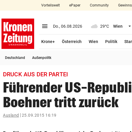
Vorteilswelt
ePaper
Community
Gewinns
close
Schließen
menu
Menü aufklappen
Do., 06.08.2026
29°C
Wien
Abonnieren
Krone+
Österreich
Wien
Politik
Star
account_circle
arrow_right
Anmelden
Deutschland
Außenpolitk
pin_drop
arrow_right
Bundesland auswäh
Wien
DRUCK AUS DER PARTEI
bookmark
Merkliste
Führender US-Republ
Boehner tritt zurück
Suchbegriff
search
eingeben
Ausland
25.09.2015 16:19