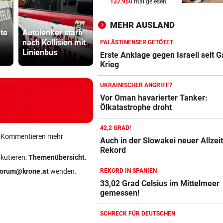
137.950
mal gelesen
2 JAHRE LANG GETESTET
vor 
Drei Steirer tüfteln an der i
Katzentöter
MEHR AUSLAND
Boxershort
te
Autolenker starb
„Auf das Foto bin
Anwalt: „Ni
nach Kollision mit
ich stolz – auf die
viel Hass
PALÄSTINENSER GETÖTET
DRAMATISCHE RETTUNG
vor 
Linienbus
Gelbe auch“
begegnet“
Erste Anklage gegen Israeli seit 
„In der Wohnung war es ver
Krieg
und stockfinster“
UKRAINISCHER ANGRIFF?
CONFERENCE LEAGUE
vor 
Vor Oman havarierter Tanker:
Ölkatastrophe droht
Später Doppelschlag fixiert
Rapid-Sieg in Estland
42,2 GRAD!
ein Kommentieren mehr
Auch in der Slowakei neuer Allzeit
Rekord
skutieren:
Themenübersicht
.
forum@krone.at
wenden.
REKORD IN SPANIEN
33,02 Grad Celsius im Mittelmeer
gemessen!
SCHRECK FÜR DEUTSCHEN