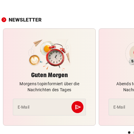
NEWSLETTER
Guten Morgen
Morgens topinformiert über die
Abends t
Nachrichten des Tages
Nachr
send
E-Mail
E-Mail
Abschicken