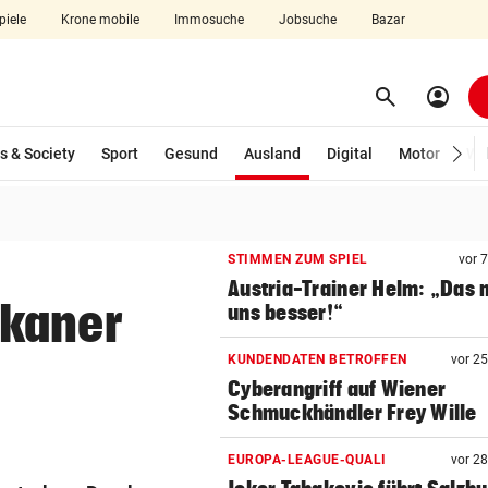
piele
Krone mobile
Immosuche
Jobsuche
Bazar
search
account_circle
Menü aufklappen
Suchen
(ausgewählt)
s & Society
Sport
Gesund
Ausland
Digital
Motor
Wir
len
STIMMEN ZUM SPIEL
vor 
Austria-Trainer Helm: „Das
ikaner
uns besser!“
KUNDENDATEN BETROFFEN
vor 2
Cyberangriff auf Wiener
Schmuckhändler Frey Wille
EUROPA-LEAGUE-QUALI
vor 2