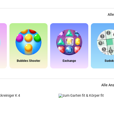
Alle
Bubbles Shooter
Exchange
Sudok
Alle An