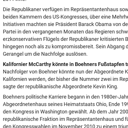
Die Republikaner verfügen im Repräsentantenhaus sow
beiden Kammern des US-Kongresses, über eine Mehrhei
Initiativen machten sie Präsident Barack Obama von d
Partei in den vergangenen Monaten das Regieren schwe
erzkonservativen Flügels der Republikaner kritisierten
hingegen noch als zu kompromissbereit. Sein Abgang dü
Gerangel um die Nachfolge auslösen.
Kalifornier McCarthy könnte in Boehners Fußstapfen t
Nachfolger von Boehner könnte nun der Abgeordnete 
Kalifornien werden, der bisher die Nummer zwei im Re
sagte der republikanische Abgeordnete Kevin King.
Boehners politische Karriere begann in den 1980er-Jah
Abgeordnetenhaus seines Heimatstaats Ohio, Ende 199
den Kongress in Washington gewählt. Ab dem Jahr 2006 
republikanische Fraktion im Repräsentantenhaus und fü
den Kongresswahlen im November 2010 zu einem trium