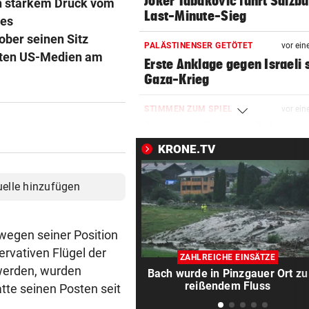
Joker Tabakovic führt Salzbu
ch starkem Druck vom
Last-Minute-Sieg
des
ber seinen Sitz
PALÄSTINENSER GETÖTET
vor ein
teten US-Medien am
Erste Anklage gegen Israeli s
Gaza-Krieg
STIMMEN ZUM SPIEL
vor ein
Sportboss Katzer: „Fahren
superhappy nach Hause“
KRONE.TV
ORKAN, KEIN STROM & CO
vor ein
uelle hinzufügen
Skurrilitäten in der Red Bull
häufen sich
 wegen seiner Position
WASSERSPRINGEN
vor 
rvativen Flügel der
Knoll bei EM Achter vom Tur
ZAHLREICHE EINSÄTZE
Lotfi auf Rang 12!
 werden, wurden
Bach wurde in Pinzgauer Ort zu
reißendem Fluss
atte seinen Posten seit
SCHON NÄCHSTE SAISON
vor 