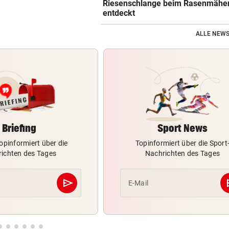
Riesenschlange beim Rasenmähe
entdeckt
ALLE NEWS
Briefing
Sport News
opinformiert über die
Topinformiert über die Sport
ichten des Tages
Nachrichten des Tages
send
s
E-Mail
Abschicken