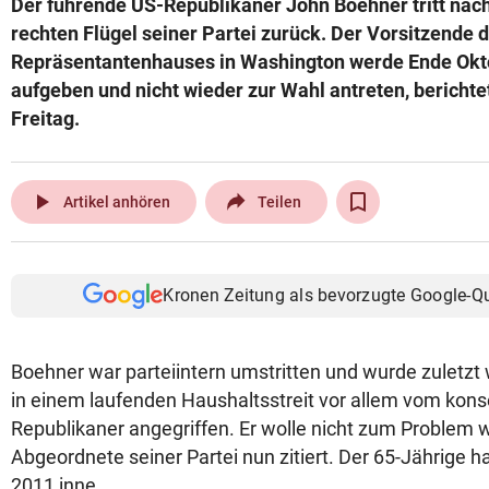
Der führende US-Republikaner John Boehner tritt na
© Krone Multimedia GmbH & Co KG 2026
rechten Flügel seiner Partei zurück. Der Vorsitzende 
Muthgasse 2, 1190 Wien
Repräsentantenhauses in Washington werde Ende Okto
aufgeben und nicht wieder zur Wahl antreten, berich
Freitag.
play_arrow
Artikel anhören
Teilen
Kronen Zeitung als bevorzugte Google-Q
Boehner war parteiintern umstritten und wurde zuletzt
in einem laufenden Haushaltsstreit vor allem vom konse
Republikaner angegriffen. Er wolle nicht zum Problem
Abgeordnete seiner Partei nun zitiert. Der 65-Jährige h
2011 inne.