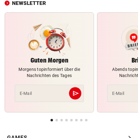
NEWSLETTER
Guten Morgen
Br
Morgens topinformiert über die
Abends topin
Nachrichten des Tages
Nachrich
send
E-Mail
E-Mail
Abschicken
chevron_right
GAMES