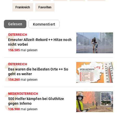
Frankreich
Favoriten
(ausgewählt)
Gelesen
Kommentiert
ÖSTERREICH
Erneuter Allzeit-Rekord ++ Hitze noch
Action-Cam Vergleich
nicht vorbei
156.585
mal gelesen
ZUM VERGLEICH
Crosstrainer Vergleich
ÖSTERREICH
Das waren die heißesten Orte ++ So
ZUM VERGLEICH
geht es weiter
154.260
mal gelesen
E-Bike Vergleich
ZUM VERGLEICH
NIEDERÖSTERREICH
500 Helfer kämpfen bei Gluthitze
Elektro-Scooter Vergleich
gegen Inferno
ZUM VERGLEICH
136.988
mal gelesen