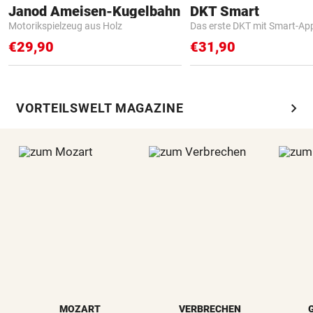
Janod Ameisen-Kugelbahn
DKT Smart
Motorikspielzeug aus Holz
Das erste DKT mit Smart-Ap
€29,90
€31,90
chevron_right
VORTEILSWELT MAGAZINE
MOZART
VERBRECHEN