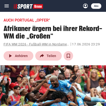
menu
account_circle
Navigation
Anmelden
Abo
close
Schließen
ein-/ausklappen
AUCH PORTUGAL „OPFER“
Abonnieren
Afrikaner ärgern bei ihrer Rekord-
WM die „Großen“
account_circle
arrow_right
Anmelden
FIFA WM 2026 - Fußball-WM in Nordamerika
17.06.2026 23:29
pin_drop
arrow_right
Bundesland auswäh
Wien
play_arrow
Anhören
Teilen
bookmark
Merkliste
Suchbegriff
search
eingeben