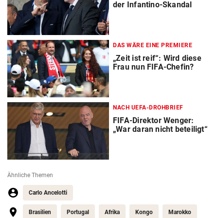
der Infantino-Skandal
DAS WÄRE EINE PREMIERE
„Zeit ist reif“: Wird diese
Frau nun FIFA-Chefin?
NACH UEFA-DROHBRIEF
FIFA-Direktor Wenger:
„War daran nicht beteiligt“
Ähnliche Themen
Carlo Ancelotti
Brasilien
Portugal
Afrika
Kongo
Marokko