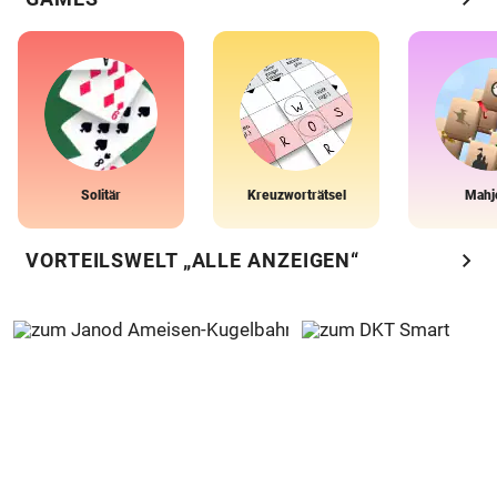
Solitär
Kreuzworträtsel
Mahj
chevron_right
VORTEILSWELT „ALLE ANZEIGEN“