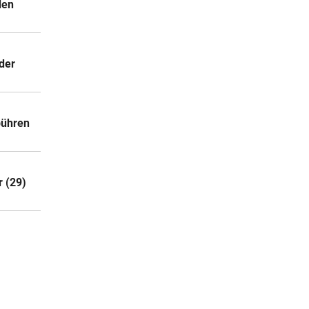
den
der
bühren
r (29)