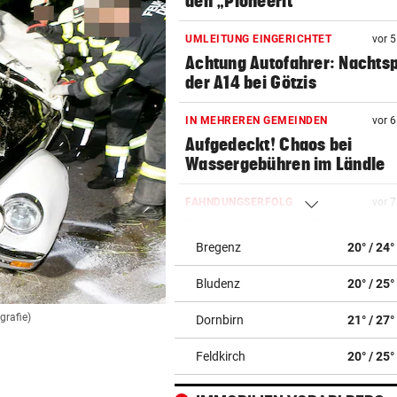
den „Pioneerit“
UMLEITUNG EINGERICHTET
vor 
Achtung Autofahrer: Nachts
der A14 bei Götzis
IN MEHREREN GEMEINDEN
vor 
Aufgedeckt! Chaos bei
Wassergebühren im Ländle
FAHNDUNGSERFOLG
vor 
Europaweit gesuchter
Österreicher (29) gefasst
Bregenz
20° / 24°
Bludenz
20° / 25°
ROHR GERISSEN
vor 
Große Teile von Lingenau
grafie)
Dornbirn
21° / 27°
stundenlang ohne Wasser
Feldkirch
20° / 25°
SENSATIONELLE ZAHLEN
vor 
Bregenzer Festspiele feiern