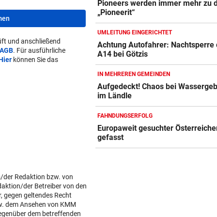
Pioneers werden immer mehr zu 
„Pioneerit“
men
UMLEITUNG EINGERICHTET
ft und anschließend
Achtung Autofahrer: Nachtsperre 
AGB
. Für ausführliche
A14 bei Götzis
Hier
können Sie das
IN MEHREREN GEMEINDEN
Aufgedeckt! Chaos bei Wasserge
im Ländle
FAHNDUNGSERFOLG
Europaweit gesuchter Österreiche
gefasst
s/der Redaktion bzw. von
daktion/der Betreiber von den
r, gegen geltendes Recht
w. dem Ansehen von KMM
gegenüber dem betreffenden