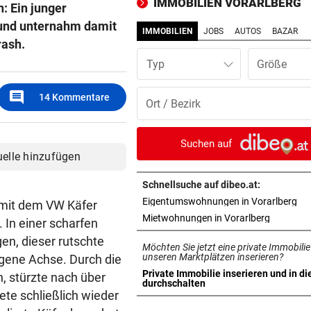
IMMOBILIEN VORARLBERG
: Ein junger
Rekord zur Halbzeit
 und unternahm damit
IMMOBILIEN
JOBS
AUTOS
BAZAR
EINE INTERNE LÖSUNG
vor 1
rash.
Pioneers Vorarlberg kennen 
Typ
neuen Headcoach
comment
14
Kommentare
STREIT IN DORNBIRN
vor 1
Dragqueen-Lesung lässt
konservative Seele kochen
Suchen auf
uelle hinzufügen
EINSATZ IN BLUDENZ
vor 1
Schubhäftling gelingt bei
Schnellsuche auf dibeo.at:
Transport die Flucht
in 
Eigentumswohnungen in Vorarlberg
 mit dem VW Käfer
in neuem 
Mietwohnungen in Vorarlberg
 In einer scharfen
EIN TEURER SPASS
vor 1
gen, dieser rutschte
Möchten Sie jetzt eine private Immobilie
Zyprer schrottet Lamborghin
unseren Marktplätzen inserieren?
igene Achse. Durch die
Huracan auf Alpenpass
Private Immobilie inserieren und in di
, stürzte nach über
in neuem Tab öffnen
durchschalten
te schließlich wieder
TOT GEBORGEN
vor 1