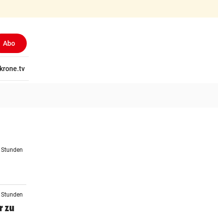
Abo
tschaft
krone.tv
Wissen
Gericht
Kolumnen
Freizeit
Reise
Ti
3 Stunden
4 Stunden
r zu