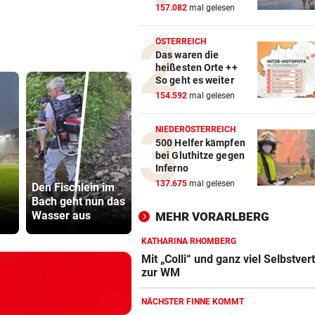
157.082
mal gelesen
ÖSTERREICH
Das waren die
heißesten Orte ++
So geht es weiter
154.592
mal gelesen
NIEDERÖSTERREICH
500 Helfer kämpfen
bei Gluthitze gegen
Inferno
Katzentöter-
137.675
mal gelesen
Den Fischlein im
Anwalt: „Nie so
Fünfmal pr
Bach geht nun das
viel Hass
– einmal g
Wasser aus
begegnet“
Sturm Kraft
MEHR VORARLBERG
KATHARINA RHOMBERG
Mit „Colli“ und ganz viel Selbstver
zur WM
NÄCHSTER FINNE KOMMT