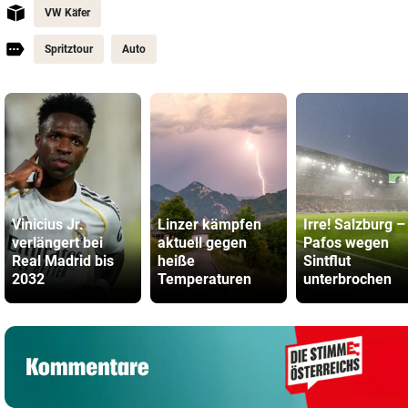
VW Käfer
Spritztour
Auto
Vinicius Jr.
Linzer kämpfen
Irre! Salzburg –
verlängert bei
aktuell gegen
Pafos wegen
Real Madrid bis
heiße
Sintflut
2032
Temperaturen
unterbrochen