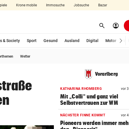
piele
Krone mobile
Immosuche
Jobsuche
Bazar
search
account_circle
Menü aufklappen
Suchen
s & Society
Sport
Gesund
Ausland
Digital
Motor
Wir
erthemen
Wetter
len
Vorarlberg
straße
KATHARINA RHOMBERG
vor 
en
Mit „Colli“ und ganz viel
Selbstvertrauen zur WM
NÄCHSTER FINNE KOMMT
vor 
Pioneers werden immer meh