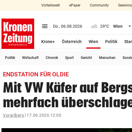
Vorteilswelt
ePaper
Community
Gewinns
close
Schließen
menu
Menü aufklappen
Do., 06.08.2026
29°C
Wien
Abonnieren
(ausgewählt)
Krone+
Österreich
Wien
Politik
Star
account_circle
arrow_right
Anmelden
Politik
Wirtschaft
Chronik
Sport
Gericht
Menschen
Sond
pin_drop
arrow_right
Bundesland auswäh
Wien
ENDSTATION FÜR OLDIE
bookmark
Merkliste
Mit VW Käfer auf Berg
mehrfach überschlag
Suchbegriff
search
eingeben
Vorarlberg
17.06.2026 12:00