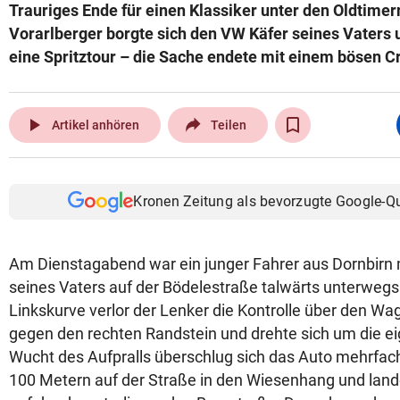
Trauriges Ende für einen Klassiker unter den Oldtimern
Vorarlberger borgte sich den VW Käfer seines Vaters
eine Spritztour – die Sache endete mit einem bösen C
play_arrow
Artikel anhören
Teilen
Kronen Zeitung als bevorzugte Google-Q
Am Dienstagabend war ein junger Fahrer aus Dornbirn
seines Vaters auf der Bödelestraße talwärts unterwegs.
Linkskurve verlor der Lenker die Kontrolle über den Wa
gegen den rechten Randstein und drehte sich um die e
Wucht des Aufpralls überschlug sich das Auto mehrfach
100 Metern auf der Straße in den Wiesenhang und lande