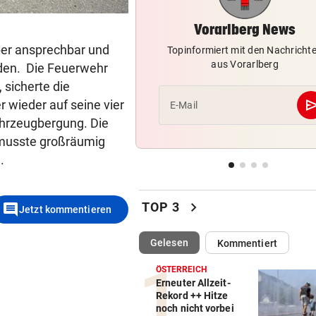
Altacher Kies-Krieg: Gericht
Franz Kopf recht
(Bild: Mathis Fotografie)
Vorarlberg News
ber ansprechbar und
Topinformiert mit den Nachricht
ERNÜCHTERNDE BILANZ
vor 
aus Vorarlberg
den. Die Feuerwehr
„Insgesamt bin ich damit so 
 sicherte die
nicht zufrieden!“
se
r wieder auf seine vier
E-Mail
ahrzeugbergung. Die
SCHWERER BETRUG
vor 
Fitnessstudio gekauft, aber 
s musste großräumig
bezahlt
.
SCHATTEN STATT BETON
vor 
Grüne fordern Hitzeschutz-
chevron_right
comment
TOP 3
Jetzt kommentieren
für Vorarlberg
(ausgewählt)
Gelesen
Kommentiert
ÖSTERREICH
Erneuter Allzeit-
Rekord ++ Hitze
noch nicht vorbei