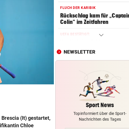
FLUCH DER KARIBIK
Rückschlag kam für „Captai
Colin“ im Zeitfahren
UEFA BESTÄTIGT:
Verdächtige Zahlungen an
Infantino-Mitarbeiterin
NEWSLETTER
POSSE UM ÖFB-CAMPUS
Wie Bezirksvorsteher Nevriv
der MA 7 scheitert
UMBAU IM STADION
Druck kennt die SV Ried derz
einzig vom Klo
Sport News
Topinformiert über die Sport-
TROTZDEM STARK BEI EM
Brescia (It) gestartet,
Nachrichten des Tages
Beim Spazieren am Kopf verl
ifikantin Chloe
„War echt blöd“