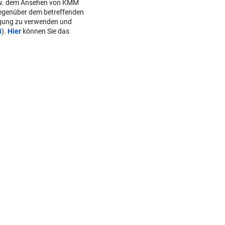
w. dem Ansehen von KMM
gegenüber dem betreffenden
lgung zu verwenden und
B
).
Hier
können Sie das