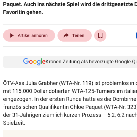
Paquet. Auch ins nächste Spiel wird die drittgesetzte 
Favoritin gehen.
play_arrow
Artikel anhören
Teilen
Kronen Zeitung als bevorzugte Google-Q
ÖTV-Ass Julia Grabher (WTA-Nr. 119) ist problemlos in
mit 115.000 Dollar dotierten WTA-125-Turniers im itali
eingezogen. In der ersten Runde hatte es die Dornbirner
französischen Qualifikantin Chloe Paquet (WTA-Nr. 323
der 31-Jährigen ziemlich kurzen Prozess – 6:2, 6:2 nac
Spielzeit.