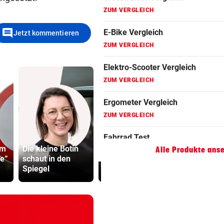
Fahrradanhänger Vergleich
ZUM VERGLEICH
comment
Jetzt kommentieren
Faszienrolle Vergleich
ZUM VERGLEICH
Hoverboard Vergleich
ZUM VERGLEICH
Kinderfahrrad Vergleich
ZUM VERGLEICH
MotoGP:
um
Die kleine Botin
Sprintrennen in
Präventivha
Alle Produkte ans
ge“
schaut in den
Silverstone ab 17
Gefährder,
Spiegel
Uhr LIVE
soll abschi