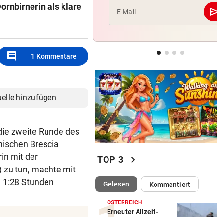
Dornbirnerin als klare
se
E-Mail
HEIL KEHRT HEIM
Pfeifkonzert? „Habe für den 
alles gegeben!“
comment
1
Kommentare
LISL PERKAUS
Wienerin stieß vor 100 Jahre
Rekord für Ewigkeit
uelle hinzufügen
 die zweite Runde des
enischen Brescia
in mit der
chevron_right
TOP 3
) zu tun, machte mit
h 1:28 Stunden
(ausgewählt)
Gelesen
Kommentiert
ÖSTERREICH
Erneuter Allzeit-