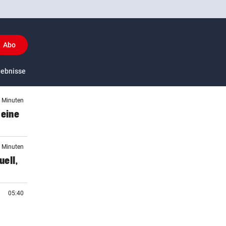
Abo
y
gebnisse
US-Sport
3 Minuten
 eine
5 Minuten
ell,
05:40