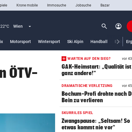
piele
Krone mobile
Immosuche
Jobsuche
Bazar
search
account_circle
Menü aufklappen
Suchen
22°C
Wien
lt)
ix
Motorsport
Wintersport
Ski Alpin
Handball
Eishocke
Er
WARTEN AUF DEN SIEG?
vor 4
len
GAK-Heimstart: „Qualität ist
on ÖTV-
ganz andere!“
DRAMATISCHE VERLETZUNG
vor 4
Bochum-Profi drohte nach Du
Bein zu verlieren
SKURRILES SPIEL
Zwangspause: „Seltsam! So
etwas kommt nie vor“