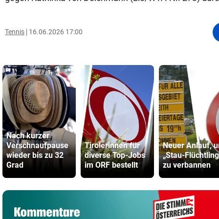
Tennis
16.06.2026 17:00
Nach kurzer
Verschnaufpause
Tirolerinnen für
Neuer Anlauf, 
wieder bis zu 32
diverse Top-Jobs
„Stau-Flüchtlin
Grad
im ORF bestellt
zu verbannen