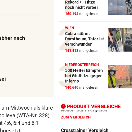
Rekord ++ Hitze
noch nicht vorbei
Action-Cam Vergleich
160.194
mal gelesen
ZUM VERGLEICH
WIEN
Cobra stürmt
Crosstrainer Vergleich
abher nach
Dorotheum, Täter ist
ZUM VERGLEICH
verschwunden
141.413
mal gelesen
E-Bike Vergleich
ZUM VERGLEICH
NIEDERÖSTERREICH
500 Helfer kämpfen
Elektro-Scooter Vergleich
bei Gluthitze gegen
wei
Inferno
ZUM VERGLEICH
140.640
mal gelesen
Ergometer Vergleich
ZUM VERGLEICH
PRODUKT VERGLEICHE
r am Mittwoch als klare
bolieva (WTA-Nr. 328),
Fahrrad Test
t 4:6, 6:4 und 6:1
ZUM VERGLEICH
hgesetzt.