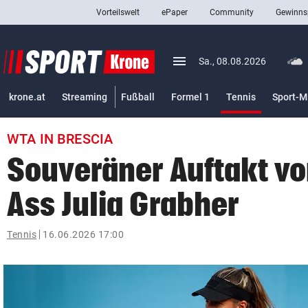
Vorteilswelt
ePaper
Community
Gewinns
close
Schließen
menu
Menü aufklappen
Sa., 08.08.2026
Abonnieren
(ausgewäh
krone.at
Streaming
Fußball
Formel 1
Tennis
Sport-M
account_circle
arrow_right
Anmelden
WTA IN BRESCIA
pin_drop
arrow_right
Bundesland auswäh
Wien
Souveräner Auftakt v
bookmark
Merkliste
Ass Julia Grabher
Suchbegriff
Tennis
16.06.2026 17:00
search
eingeben