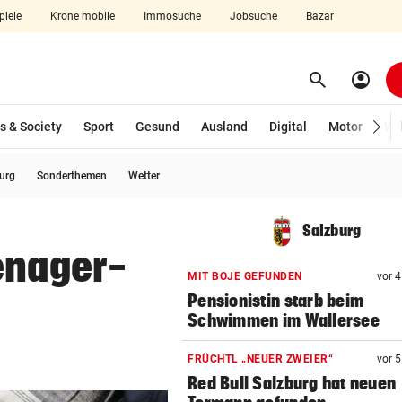
piele
Krone mobile
Immosuche
Jobsuche
Bazar
search
account_circle
Menü aufklappen
Suchen
s & Society
Sport
Gesund
Ausland
Digital
Motor
Wir
burg
Sonderthemen
Wetter
len
Salzburg
enager-
MIT BOJE GEFUNDEN
vor 
Pensionistin starb beim
Schwimmen im Wallersee
FRÜCHTL „NEUER ZWEIER“
vor 
Red Bull Salzburg hat neuen