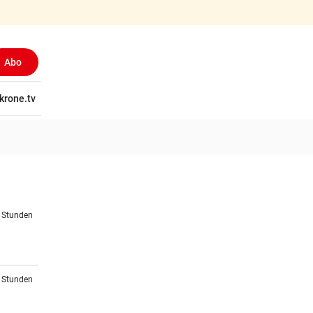
Abo
tschaft
krone.tv
Wissen
Gericht
Kolumnen
Freizeit
Reise
Ti
4 Stunden
5 Stunden