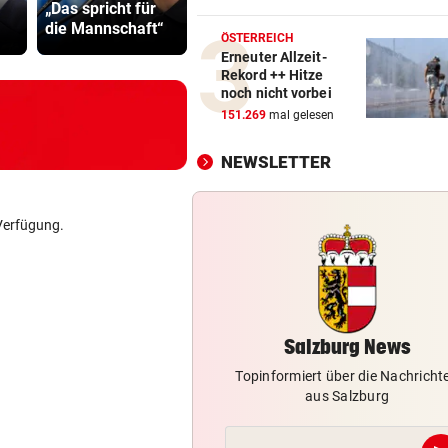
„Das spricht für
Wetter nach dem
Gluthitze g
Auto kollidierte auf Murtalst
die Mannschaft“
Rekord-Hitzetag
Inferno
mit Postbus
ÖSTERREICH
Erneuter Allzeit-
Rekord ++ Hitze
TEENAGER RUTSCHTE AUS
vor 1
noch nicht vorbei
Einheimischer stürzte im
151.269
mal gelesen
Tennengebirge in den Tod
NEWSLETTER
GEOLOGE ERKLÄRT
vor 1
Hitze und Starkregen lassen 
Berge bröckeln
Verfügung.
BEWOHNER EINGESPERRT
vor 1
Muren schnitten Ortsteil von
Außenwelt ab
Salzburg News
Topinformiert über die Nachricht
aus Salzburg