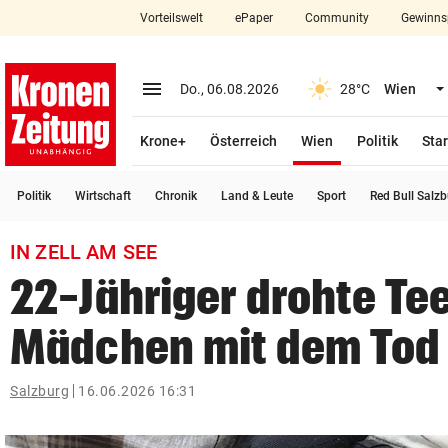
Vorteilswelt
ePaper
Community
Gewinns
close
Schließen
menu
Menü aufklappen
Do., 06.08.2026
28°C
Wien
Abonnieren
(ausgewählt)
Krone+
Österreich
Wien
Politik
Star
account_circle
arrow_right
Anmelden
Politik
Wirtschaft
Chronik
Land & Leute
Sport
Red Bull Salz
pin_drop
arrow_right
Bundesland auswäh
Wien
IN ZELL AM SEE
bookmark
Merkliste
22-Jähriger drohte Te
Mädchen mit dem Tod
Suchbegriff
search
eingeben
Salzburg
16.06.2026 16:31