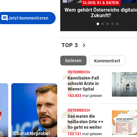
„Starker Reiseverkehr“: Sta
CLOUD, KI & DATEN:
Alarm am Wochenende
Wem gehört Österreichs digital
Zukunft?
comment
Jetzt kommentieren
STAR-REGISSEUR WETTERT
vor 1
Markus Hinterhäuser ist „Op
arroganter Politik“
chevron_right
TOP 3
GELDBÖRSERL AUSGELEERT
vor 1
Hoteldiebin (41) in flagranti 
(ausgewählt)
Gelesen
Kommentiert
Gast erwischt
ÖSTERREICH
VORAB BEZAHLT
vor 1
Kannibalen-Fall
schockt Ärzte in
Pongauer (55) über Online-
Wiener Spital
dreist abgezockt
163.833
mal gelesen
FREIWASSERBEWERB
vor 1
ÖSTERREICH
Luca Karl schwimmt bei EM 
Das waren die
km zu Rang neun
heißesten Orte ++
500 Helfer
So geht es weiter
Charakterprobe!
So wird das
kämpfen be
EINE PERSON VERLETZT
vor 1
152.131
mal gelesen