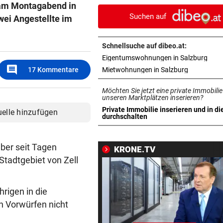
 am Montagabend in
diese Liga!“
Suchen auf
wei Angestellte im
15 JAHRE HAFT
vor 
Terrorist jammerte bei Beruf
Schnellsuche auf dibeo.at:
„Bin geheilt“
in n
Eigentumswohnungen in Salzburg
comment
in neuem T
17
Kommentare
Mietwohnungen in Salzburg
RALF WIRD OPA!
vor 1
David und Vivien Schumach
Möchten Sie jetzt eine private Immobilie
erwarten erstes Baby!
unseren Marktplätzen inserieren?
Private Immobilie inserieren und in di
uelle hinzufügen
in neuem Tab öffnen
durchschalten
WIE ANGEKÜNDIGT
vor 1
Salzburg verstärkt Offensive
jungem Kanadier
ber seit Tagen
KRONE.TV
Stadtgebiet von Zell
SENIOR UND PFLEGERIN
vor 1
Höhere Strafen für Mordver
aus Verzweiflung
rigen in die
en Vorwürfen nicht
FERIENENDE IM NORDEN
vor 1