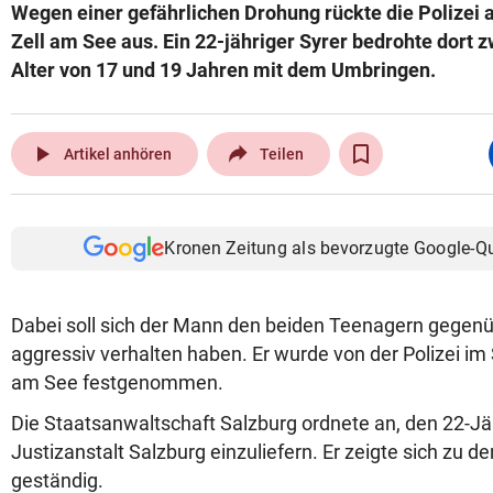
Wegen einer gefährlichen Drohung rückte die Polizei
Zell am See aus. Ein 22-jähriger Syrer bedrohte dort z
Alter von 17 und 19 Jahren mit dem Umbringen.
play_arrow
Artikel anhören
Teilen
Kronen Zeitung als bevorzugte Google-Q
Dabei soll sich der Mann den beiden Teenagern gegenü
aggressiv verhalten haben. Er wurde von der Polizei im 
am See festgenommen.
Die Staatsanwaltschaft Salzburg ordnete an, den 22-Jäh
Justizanstalt Salzburg einzuliefern. Er zeigte sich zu d
geständig.