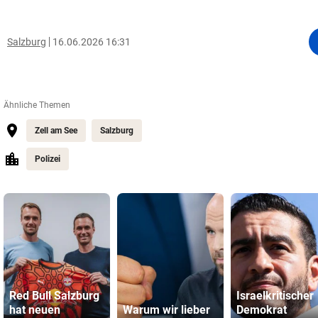
Salzburg
16.06.2026 16:31
Ähnliche Themen
Zell am See
Salzburg
Polizei
Red Bull Salzburg
Israelkritischer
hat neuen
Warum wir lieber
Demokrat