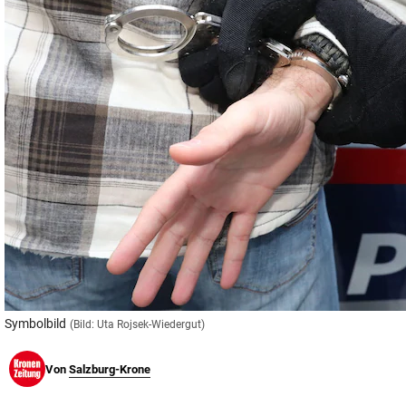
© Krone Multimedia GmbH & Co KG 2026
Muthgasse 2, 1190 Wien
Symbolbild
(Bild: Uta Rojsek-Wiedergut)
Von
Salzburg-Krone