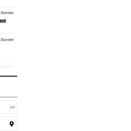
5 Stunden
mmt
6 Stunden
7 Stunden
 noch
7 Stunden
m²
9 Stunden
il auf