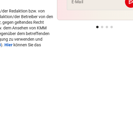
se
E-Mail
s/der Redaktion bzw. von
daktion/der Betreiber von den
r, gegen geltendes Recht
w. dem Ansehen von KMM
gegenüber dem betreffenden
lgung zu verwenden und
B
).
Hier
können Sie das