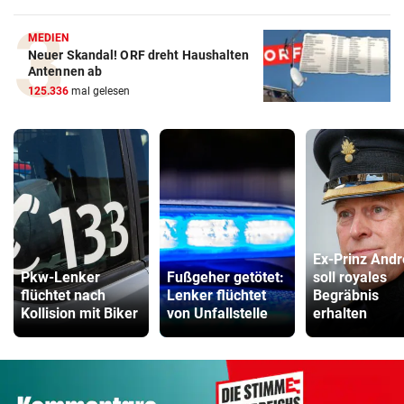
MEDIEN
Neuer Skandal! ORF dreht Haushalten
Antennen ab
125.336
mal gelesen
Ex-Prinz And
Pkw-Lenker
Fußgeher getötet:
soll royales
flüchtet nach
Lenker flüchtet
Begräbnis
Kollision mit Biker
von Unfallstelle
erhalten