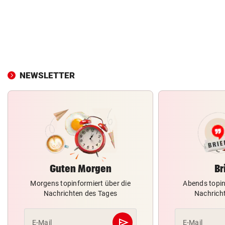
NEWSLETTER
Guten Morgen
Br
Morgens topinformiert über die
Abends topin
Nachrichten des Tages
Nachrich
send
E-Mail
E-Mail