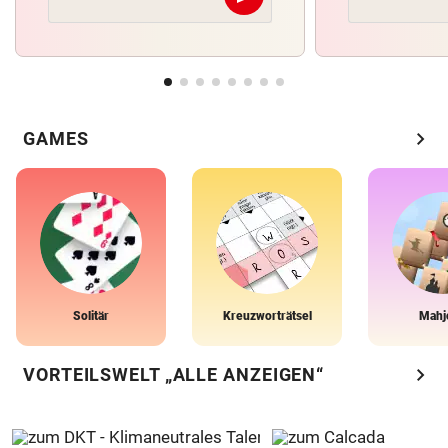
Abschicken
chevron_right
GAMES
Solitär
Kreuzworträtsel
Mahj
chevron_right
VORTEILSWELT „ALLE ANZEIGEN“