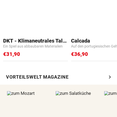
DKT - Klimaneutrales Talent
Calcada
Ein Spiel aus abbaubaren Materialien
Auf den portugiesischen G
€31,90
€36,90
chevron_right
VORTEILSWELT MAGAZINE