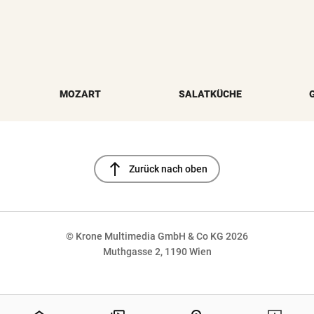
MOZART
SALATKÜCHE
north
Zurück nach oben
© Krone Multimedia GmbH & Co KG 2026
Muthgasse 2, 1190 Wien
NaN%