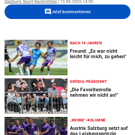
Salzburg: Sport-Nachrichten
15.06.2026 14:30
comment
Jetzt kommentieren
NACH 14 JAHREN
Freund: „Es war nicht
leicht für mich, zu gehen“
GRÖDIG-PRÄSIDENT
„Die Favoritenrolle
nehmen wir nicht an!“
„KRONE“-KOLUMNE
Austria Salzburg setzt auf
das Leistungsprinzip