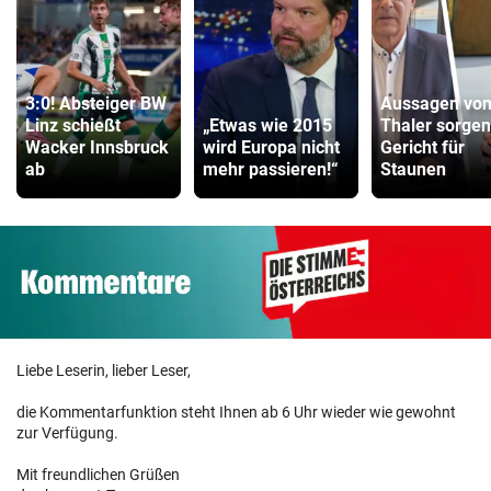
3:0! Absteiger BW
Aussagen vo
Linz schießt
„Etwas wie 2015
Thaler sorgen
Wacker Innsbruck
wird Europa nicht
Gericht für
ab
mehr passieren!“
Staunen
Liebe Leserin, lieber Leser,
die Kommentarfunktion steht Ihnen ab 6 Uhr wieder wie gewohnt
zur Verfügung.
Mit freundlichen Grüßen