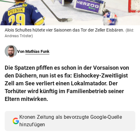
© Krone Multimedia GmbH & Co KG 2026
Muthgasse 2, 1190 Wien
Alois Schultes hütete vier Saisonen das Tor der Zeller Eisbären.
(Bild:
Andreas Tröster)
Von
Mathias Funk
Die Spatzen pfiffen es schon in der Vorsaison von
den Dächern, nun ist es fix: Eishockey-Zweitligist
Zell am See verliert einen Lokalmatador. Der
Torhüter wird künftig im Familienbetrieb seiner
Eltern mitwirken.
Kronen Zeitung als bevorzugte Google-Quelle
hinzufügen