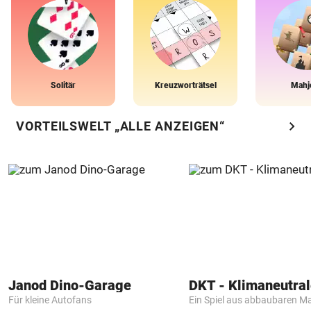
Solitär
Kreuzworträtsel
Mahj
chevron_right
VORTEILSWELT „ALLE ANZEIGEN“
Janod Dino-Garage
Für kleine Autofans
Ein Spiel aus abbaubaren Ma