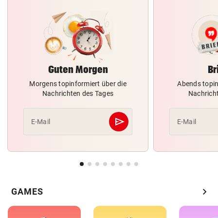
Guten Morgen
Br
Morgens topinformiert über die
Abends topin
Nachrichten des Tages
Nachrich
send
E-Mail
E-Mail
Abschicken
chevron_right
GAMES