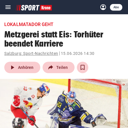
menu
account_circle
Navigation
Anmelden
Abo
close
Schließen
ein-/ausklappen
LOKALMATADOR GEHT
Abonnieren
Metzgerei statt Eis: Torhüter
beendet Karriere
account_circle
arrow_right
Anmelden
Salzburg: Sport-Nachrichten
15.06.2026 14:30
pin_drop
arrow_right
Bundesland auswäh
Wien
play_arrow
Anhören
Teilen
bookmark
Merkliste
Suchbegriff
search
eingeben