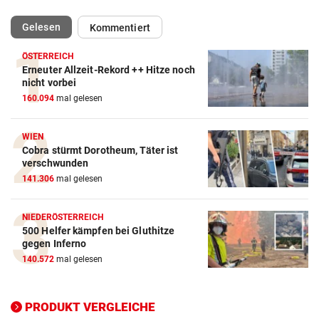
(ausgewählt)
Gelesen
Kommentiert
ÖSTERREICH
Erneuter Allzeit-Rekord ++ Hitze noch
Action-Cam Vergleich
nicht vorbei
160.094
mal gelesen
ZUM VERGLEICH
Crosstrainer Vergleich
WIEN
Cobra stürmt Dorotheum, Täter ist
ZUM VERGLEICH
verschwunden
141.306
mal gelesen
E-Bike Vergleich
ZUM VERGLEICH
NIEDERÖSTERREICH
500 Helfer kämpfen bei Gluthitze
Elektro-Scooter Vergleich
gegen Inferno
ZUM VERGLEICH
140.572
mal gelesen
Ergometer Vergleich
ZUM VERGLEICH
PRODUKT VERGLEICHE