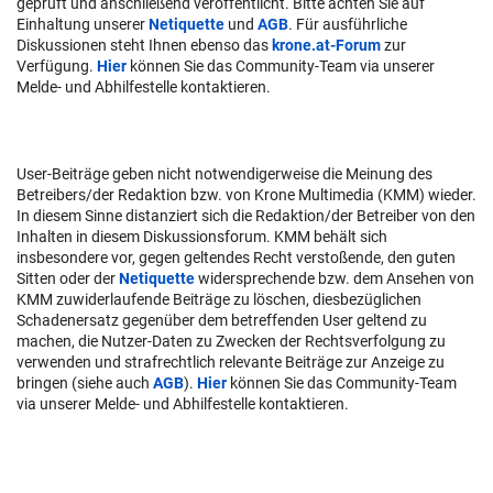
geprüft und anschließend veröffentlicht. Bitte achten Sie auf
Einhaltung unserer
Netiquette
und
AGB
. Für ausführliche
Diskussionen steht Ihnen ebenso das
krone.at-Forum
zur
Verfügung.
Hier
können Sie das Community-Team via unserer
Melde- und Abhilfestelle kontaktieren.
User-Beiträge geben nicht notwendigerweise die Meinung des
Betreibers/der Redaktion bzw. von Krone Multimedia (KMM) wieder.
In diesem Sinne distanziert sich die Redaktion/der Betreiber von den
Inhalten in diesem Diskussionsforum. KMM behält sich
insbesondere vor, gegen geltendes Recht verstoßende, den guten
Sitten oder der
Netiquette
widersprechende bzw. dem Ansehen von
KMM zuwiderlaufende Beiträge zu löschen, diesbezüglichen
Schadenersatz gegenüber dem betreffenden User geltend zu
machen, die Nutzer-Daten zu Zwecken der Rechtsverfolgung zu
verwenden und strafrechtlich relevante Beiträge zur Anzeige zu
bringen (siehe auch
AGB
).
Hier
können Sie das Community-Team
via unserer Melde- und Abhilfestelle kontaktieren.