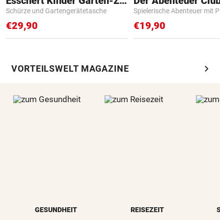
Esschert Kinder Garten-Zubehör
Der Abenteuer Clu
Schürze und Gartengerätetasche
Spielerische Abenteuer mit P
€29,90
€19,90
chevron_right
VORTEILSWELT MAGAZINE
GESUNDHEIT
REISEZEIT