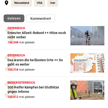
Neuseeland
USA
Iran
(ausgewählt)
Gelesen
Kommentiert
ÖSTERREICH
Erneuter Allzeit-Rekord ++ Hitze noch
Action-Cam Vergleich
nicht vorbei
154.348
mal gelesen
ZUM VERGLEICH
Crosstrainer Vergleich
ÖSTERREICH
Das waren die heißesten Orte ++ So
ZUM VERGLEICH
geht es weiter
153.718
mal gelesen
E-Bike Vergleich
ZUM VERGLEICH
NIEDERÖSTERREICH
500 Helfer kämpfen bei Gluthitze
Elektro-Scooter Vergleich
gegen Inferno
ZUM VERGLEICH
135.612
mal gelesen
Ergometer Vergleich