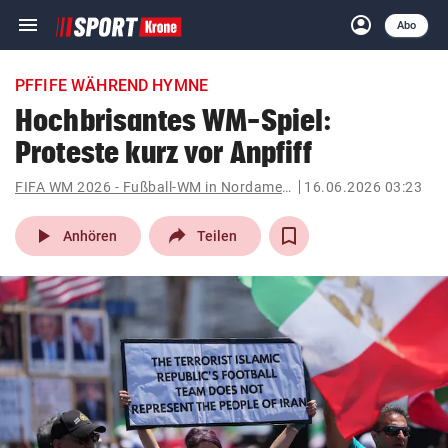
menu
account_circle
Navigation
Anmelden
Abo
close
Schließen
ein-/ausklappen
PFFIFE WÄHREND HYMNE
Abonnieren
Hochbrisantes WM-Spiel:
Proteste kurz vor Anpfiff
account_circle
arrow_right
Anmelden
FIFA WM 2026 - Fußball-WM in Nordamerika
16.06.2026 03:23
pin_drop
arrow_right
Bundesland auswäh
Wien
play_arrow
Anhören
Teilen
bookmark
Merkliste
Suchbegriff
search
eingeben