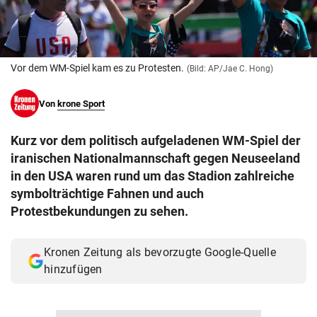
© Krone Multimedia GmbH & Co KG 2026
Muthgasse 2, 1190 Wien
Vor dem WM-Spiel kam es zu Protesten.
(Bild: AP/Jae C. Hong)
Von
krone Sport
Kurz vor dem politisch aufgeladenen WM-Spiel der
iranischen Nationalmannschaft gegen Neuseeland
in den USA waren rund um das Stadion zahlreiche
symbolträchtige Fahnen und auch
Protestbekundungen zu sehen.
Kronen Zeitung als bevorzugte Google-Quelle
hinzufügen