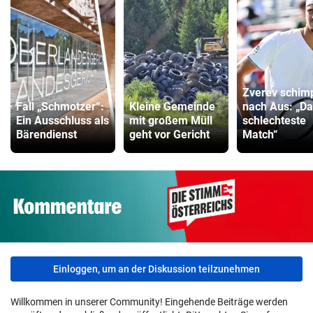
Zverev schim
Fall „Schmotzer“:
Kleine Gemeinde
nach Aus: „D
Ein Ausschluss als
mit großem Müll
schlechteste
Bärendienst
geht vor Gericht
Match“
Einloggen, um an der Diskussion teilzunehmen
Willkommen in unserer Community! Eingehende Beiträge werden