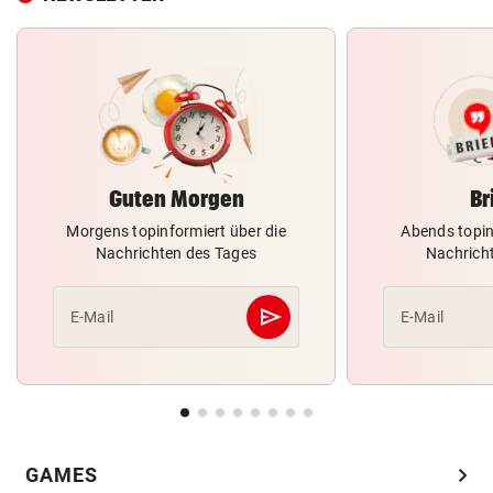
Guten Morgen
Br
Morgens topinformiert über die
Abends topin
Nachrichten des Tages
Nachrich
send
E-Mail
E-Mail
Abschicken
chevron_right
GAMES