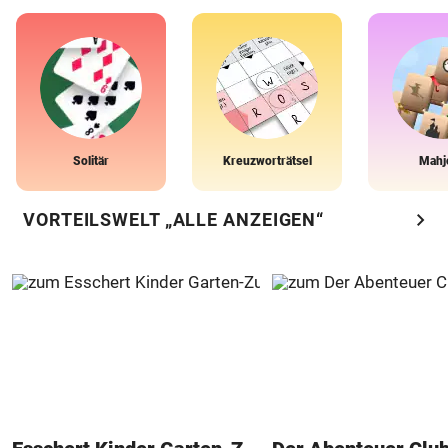
Solitär
Kreuzworträtsel
Mahj
chevron_right
VORTEILSWELT „ALLE ANZEIGEN“