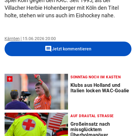
Spiel Köln gegen den KAC. Seit 1995, als der
Villacher Herbie Hohenberger mit Köln den Titel
holte, stehen wir uns auch im Eishockey nahe.
Kärnten
15.06.2026 20:00
comment
Jetzt kommentieren
SONNTAG NOCH IM KASTEN
Klubs aus Holland und
Italien locken WAC-Goalie
AUF DRAUTAL STRASSE
Großeinsatz nach
missglücktem
Überholmanöver