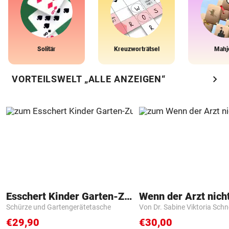
Solitär
Kreuzworträtsel
Mahj
chevron_right
VORTEILSWELT „ALLE ANZEIGEN“
Esschert Kinder Garten-Zubehör
Schürze und Gartengerätetasche
Von Dr. Sabine Viktoria Schn
€29,90
€30,00