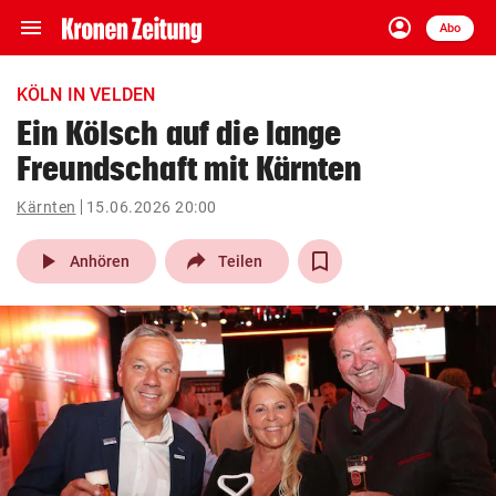
menu
account_circle
Navigation
Anmelden
Abo
close
Schließen
ein-/ausklappen
KÖLN IN VELDEN
Abonnieren
Ein Kölsch auf die lange
Freundschaft mit Kärnten
account_circle
arrow_right
Anmelden
Kärnten
15.06.2026 20:00
pin_drop
arrow_right
Bundesland auswäh
Wien
play_arrow
Anhören
Teilen
bookmark
Merkliste
Suchbegriff
search
eingeben