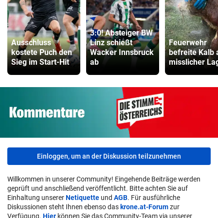
3:0! Absteiger BW
Ausschluss
Linz schießt
Feuerwehr
kostete Puch den
Wacker Innsbruck
befreite Kalb
Sieg im Start-Hit
ab
misslicher La
Einloggen, um an der Diskussion teilzunehmen
Willkommen in unserer Community! Eingehende Beiträge werden
geprüft und anschließend veröffentlicht. Bitte achten Sie auf
Einhaltung unserer
Netiquette
und
AGB
. Für ausführliche
Diskussionen steht Ihnen ebenso das
krone.at-Forum
zur
Verfügung.
Hier
können Sie das Community-Team via unserer