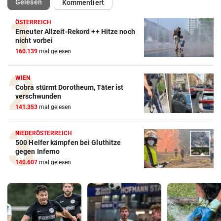
(ausgewählt)
Gelesen
Kommentiert
ÖSTERREICH
Erneuter Allzeit-Rekord ++ Hitze noch
nicht vorbei
160.139
mal gelesen
WIEN
Cobra stürmt Dorotheum, Täter ist
verschwunden
141.353
mal gelesen
NIEDERÖSTERREICH
500 Helfer kämpfen bei Gluthitze
gegen Inferno
140.607
mal gelesen