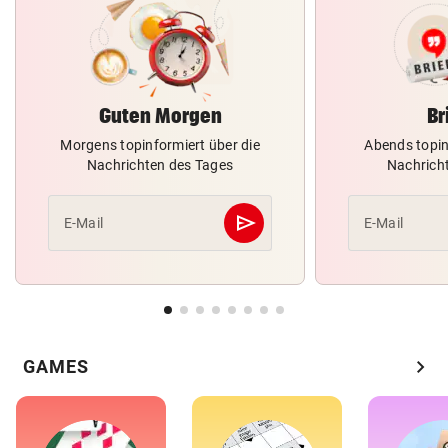
Guten Morgen
Br
Morgens topinformiert über die
Abends topin
Nachrichten des Tages
Nachrich
send
E-Mail
E-Mail
Abschicken
chevron_right
GAMES