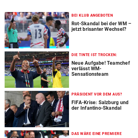
BEI KLUB ANGEBOTEN
Rot-Skandal bei der WM –
jetzt brisanter Wechsel?
DIE TINTE IST TROCKEN:
Neue Aufgabe! Teamchef
verlässt WM-
Sensationsteam
PRÄSIDENT VOR DEM AUS?
FIFA-Krise: Salzburg und
der Infantino-Skandal
DAS WÄRE EINE PREMIERE