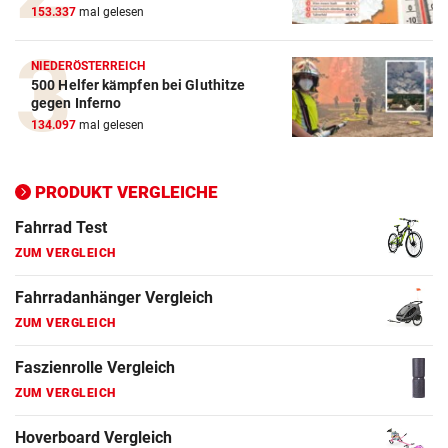
153.337
mal gelesen
E-Bike Vergleich
ZUM VERGLEICH
NIEDERÖSTERREICH
500 Helfer kämpfen bei Gluthitze
Elektro-Scooter Vergleich
gegen Inferno
ZUM VERGLEICH
134.097
mal gelesen
Ergometer Vergleich
ZUM VERGLEICH
PRODUKT VERGLEICHE
Fahrrad Test
ZUM VERGLEICH
Fahrradanhänger Vergleich
ZUM VERGLEICH
Faszienrolle Vergleich
ZUM VERGLEICH
Hoverboard Vergleich