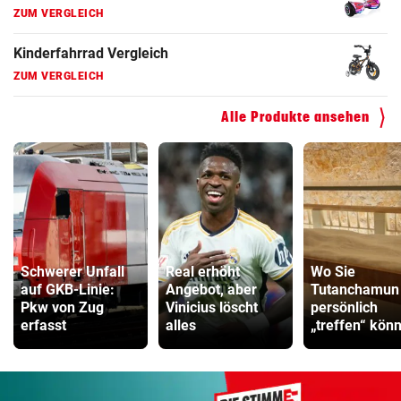
ZUM VERGLEICH
Kinderfahrrad Vergleich
ZUM VERGLEICH
Alle Produkte ansehen
Schwerer Unfall
Real erhöht
Wo Sie
auf GKB-Linie:
Angebot, aber
Tutanchamun
Pkw von Zug
Vinicius löscht
persönlich
erfasst
alles
„treffen“ kön