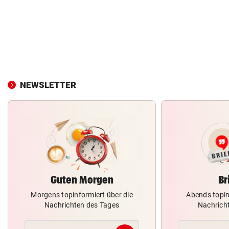
NEWSLETTER
Guten Morgen
Br
Morgens topinformiert über die
Abends topin
Nachrichten des Tages
Nachrich