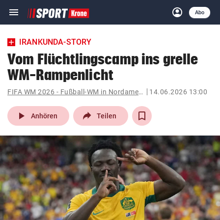
menu
account_circle
Navigation
Anmelden
Abo
close
Schließen
ein-/ausklappen
IRANKUNDA-STORY
Abonnieren
Vom Flüchtlingscamp ins grelle
WM-Rampenlicht
account_circle
arrow_right
Anmelden
FIFA WM 2026 - Fußball-WM in Nordamerika
14.06.2026 13:00
pin_drop
arrow_right
Bundesland auswäh
Wien
play_arrow
Anhören
Teilen
bookmark
Merkliste
Suchbegriff
search
eingeben