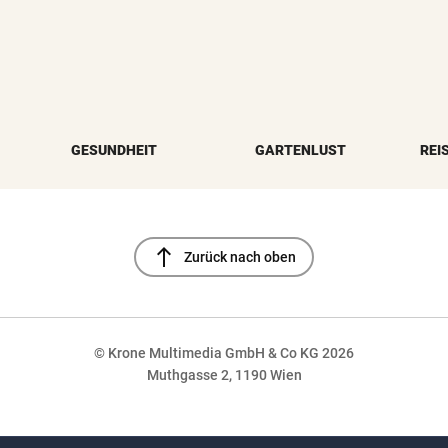
GESUNDHEIT
GARTENLUST
REI
north
Zurück nach oben
© Krone Multimedia GmbH & Co KG 2026
Muthgasse 2, 1190 Wien
NaN%