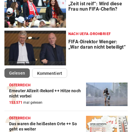
„Zeit ist reif“: Wird diese
Frau nun FIFA-Chefin?
NACH UEFA-DROHBRIEF
FIFA-Direktor Wenger:
„War daran nicht beteiligt“
(ausgewählt)
Gelesen
Kommentiert
ÖSTERREICH
Erneuter Allzeit-Rekord ++ Hitze noch
Action-Cam Vergleich
nicht vorbei
153.571
mal gelesen
ZUM VERGLEICH
Crosstrainer Vergleich
ÖSTERREICH
Das waren die heißesten Orte ++ So
ZUM VERGLEICH
geht es weiter