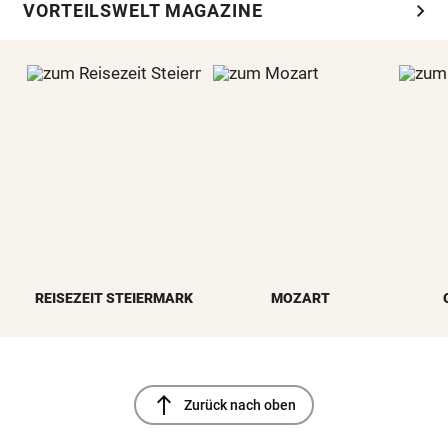
chevron_right
VORTEILSWELT MAGAZINE
REISEZEIT STEIERMARK
MOZART
north
Zurück nach oben