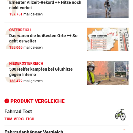
Erneuter Allzeit-Rekord ++ Hitze noch
Action-Cam Vergleich
nicht vorbei
157.751
mal gelesen
ZUM VERGLEICH
Crosstrainer Vergleich
ÖSTERREICH
Das waren die heißesten Orte ++ So
ZUM VERGLEICH
geht es weiter
155.065
mal gelesen
E-Bike Vergleich
ZUM VERGLEICH
NIEDERÖSTERREICH
500 Helfer kämpfen bei Gluthitze
Elektro-Scooter Vergleich
gegen Inferno
ZUM VERGLEICH
138.472
mal gelesen
Ergometer Vergleich
ZUM VERGLEICH
PRODUKT VERGLEICHE
Fahrrad Test
ZUM VERGLEICH
Fahrradanhänger Vergleich