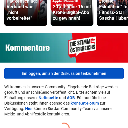
Paukenschlag:
„Totale
Verband war
20 x iPhone 16 mit
Eskalation“ mi
„nicht
Krone Digital-Abo
Fitness-Star
vorbeireitet“
zu gewinnen!
Sascha Huber
Einloggen, um an der Diskussion teilzunehmen
Willkommen in unserer Community! Eingehende Beiträge werden
geprüft und anschließend veröffentlicht. Bitte achten Sie auf
Einhaltung unserer
Netiquette
und
AGB
. Für ausführliche
Diskussionen steht Ihnen ebenso das
krone.at-Forum
zur
Verfügung.
Hier
können Sie das Community-Team via unserer
Melde- und Abhilfestelle kontaktieren.