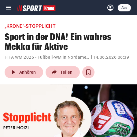
menu
account_circle
Navigation
Anmelden
Abo
close
Schließen
ein-/ausklappen
„KRONE“-STOPPLICHT
Abonnieren
Sport in der DNA! Ein wahres
Mekka für Aktive
account_circle
arrow_right
Anmelden
FIFA WM 2026 - Fußball-WM in Nordamerika
14.06.2026 06:39
pin_drop
arrow_right
Bundesland auswäh
Wien
play_arrow
Anhören
Teilen
bookmark
Merkliste
Suchbegriff
search
eingeben