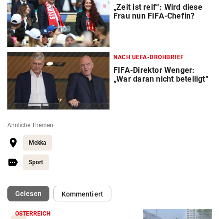
„Zeit ist reif“: Wird diese
Frau nun FIFA-Chefin?
NACH UEFA-DROHBRIEF
FIFA-Direktor Wenger:
„War daran nicht beteiligt“
Ähnliche Themen
Mekka
Sport
(ausgewählt)
Gelesen
Kommentiert
ÖSTERREICH