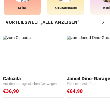
Solitär
Kreuzworträtsel
Mahj
chevron_right
VORTEILSWELT „ALLE ANZEIGEN“
Calcada
Janod Dino-Garag
Auf den portugiesischen Gehwegen
Für kleine Autofans
€36,90
€64,90