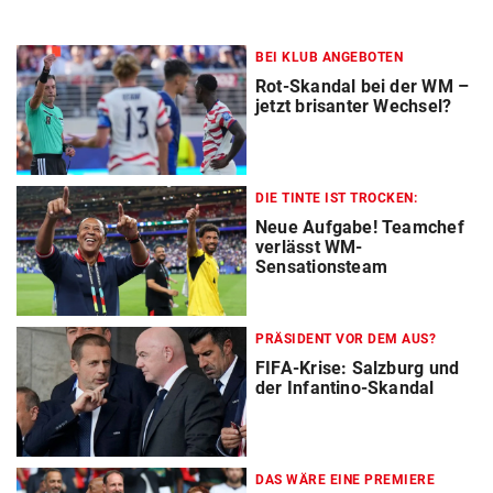
BEI KLUB ANGEBOTEN
Rot-Skandal bei der WM –
jetzt brisanter Wechsel?
DIE TINTE IST TROCKEN:
Neue Aufgabe! Teamchef
verlässt WM-
Sensationsteam
PRÄSIDENT VOR DEM AUS?
FIFA-Krise: Salzburg und
der Infantino-Skandal
DAS WÄRE EINE PREMIERE