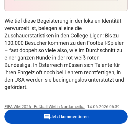
Wie tief diese Begeisterung in der lokalen Identität
verwurzelt ist, belegen alleine die
Zuschauerstatistiken in den College-Ligen: Bis zu
100.000 Besucher kommen zu den Football-Spielen
– fast doppelt so viele also, wie im Durchschnitt zu
einer ganzen Runde in der rot-weiß-roten
Bundesliga. In Österreich müssen sich Talente für
ihren Ehrgeiz oft noch bei Lehrern rechtfertigen, in
den USA werden sie bedingungslos unterstützt und
gefördert.
FIFA WM 2026 - Fußball-WM in Nordamerika
14.06.2026 06:39
comment
Jetzt kommentieren