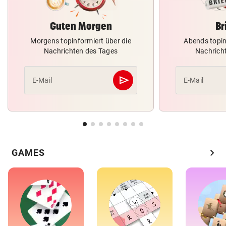
Guten Morgen
Br
Morgens topinformiert über die
Abends topin
Nachrichten des Tages
Nachrich
send
E-Mail
E-Mail
Abschicken
chevron_right
GAMES