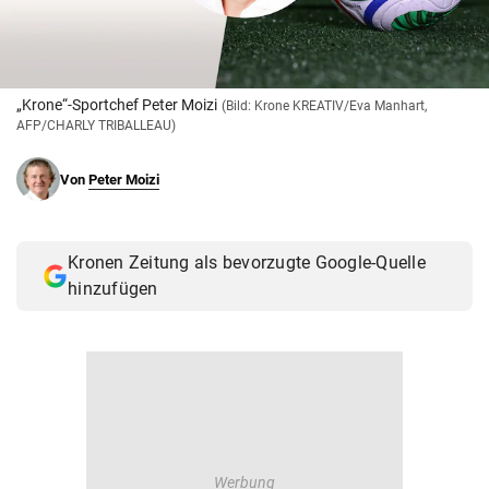
© Krone Multimedia GmbH & Co KG 2026
Muthgasse 2, 1190 Wien
„Krone“-Sportchef Peter Moizi
(Bild: Krone KREATIV/Eva Manhart,
AFP/CHARLY TRIBALLEAU)
Von
Peter Moizi
Kronen Zeitung als bevorzugte Google-Quelle
hinzufügen