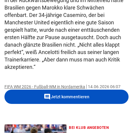
In der Rückwärtsbewegung und im Mittelfeld hatte
Brasilien gegen Marokko klare Schwächen
offenbart. Der 34-jährige Casemiro, der bei
Manchester United eigentlich eine gute Saison
gespielt hatte, wurde nach einer enttäuschenden
ersten Hälfte zur Pause ausgetauscht. Doch auch
danach glänzte Brasilien nicht. „Nicht alles klappt
perfekt“, weiß Ancelotti freilich aus seiner langen
Trainerkarriere. „Aber dann muss man auch Kritik
akzeptieren.“
FIFA WM 2026 - Fußball-WM in Nordamerika
14.06.2026 06:07
comment
Jetzt kommentieren
BEI KLUB ANGEBOTEN