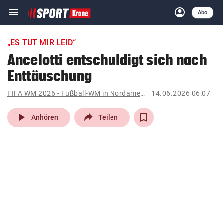
menu
account_circle
Navigation
Anmelden
Abo
close
Schließen
ein-/ausklappen
„ES TUT MIR LEID“
Abonnieren
Ancelotti entschuldigt sich nach
Enttäuschung
account_circle
arrow_right
Anmelden
FIFA WM 2026 - Fußball-WM in Nordamerika
14.06.2026 06:07
pin_drop
arrow_right
Bundesland auswäh
Wien
play_arrow
Anhören
Teilen
bookmark
Merkliste
Suchbegriff
search
eingeben