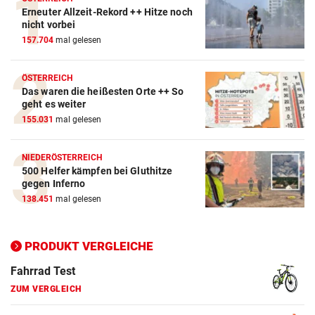
Erneuter Allzeit-Rekord ++ Hitze noch
Action-Cam Vergleich
nicht vorbei
157.704
mal gelesen
ZUM VERGLEICH
Crosstrainer Vergleich
ÖSTERREICH
Das waren die heißesten Orte ++ So
ZUM VERGLEICH
geht es weiter
155.031
mal gelesen
E-Bike Vergleich
ZUM VERGLEICH
NIEDERÖSTERREICH
500 Helfer kämpfen bei Gluthitze
Elektro-Scooter Vergleich
gegen Inferno
ZUM VERGLEICH
138.451
mal gelesen
Ergometer Vergleich
ZUM VERGLEICH
PRODUKT VERGLEICHE
Fahrrad Test
ZUM VERGLEICH