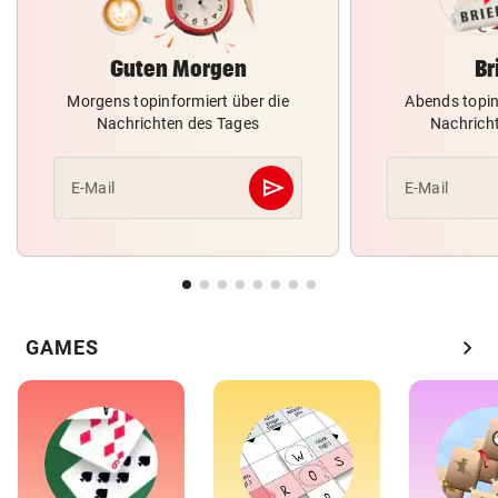
Guten Morgen
Br
Morgens topinformiert über die
Abends topin
Nachrichten des Tages
Nachrich
send
E-Mail
E-Mail
Abschicken
chevron_right
GAMES