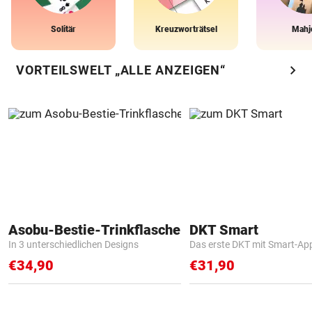
Solitär
Kreuzworträtsel
Mahj
chevron_right
VORTEILSWELT „ALLE ANZEIGEN“
Asobu-Bestie-Trinkflasche
DKT Smart
In 3 unterschiedlichen Designs
Das erste DKT mit Smart-Ap
€34,90
€31,90