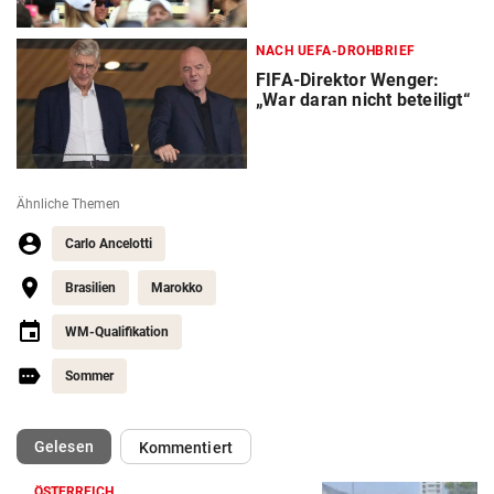
NACH UEFA-DROHBRIEF
FIFA-Direktor Wenger:
„War daran nicht beteiligt“
Ähnliche Themen
Carlo Ancelotti
Brasilien
Marokko
WM-Qualifikation
Sommer
(ausgewählt)
Gelesen
Kommentiert
ÖSTERREICH