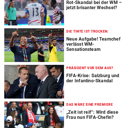
Rot-Skandal bei der WM –
jetzt brisanter Wechsel?
DIE TINTE IST TROCKEN:
Neue Aufgabe! Teamchef
verlässt WM-
Sensationsteam
PRÄSIDENT VOR DEM AUS?
FIFA-Krise: Salzburg und
der Infantino-Skandal
DAS WÄRE EINE PREMIERE
„Zeit ist reif“: Wird diese
Frau nun FIFA-Chefin?