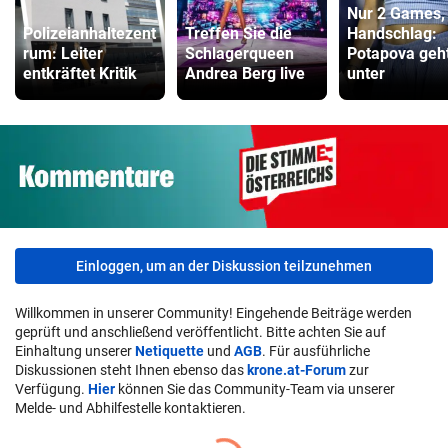
Nur 2 Games,
Polizeianhaltezent
Treffen Sie die
Handschlag:
rum: Leiter
Schlagerqueen
Potapova geh
entkräftet Kritik
Andrea Berg live
unter
Einloggen, um an der Diskussion teilzunehmen
Willkommen in unserer Community! Eingehende Beiträge werden
geprüft und anschließend veröffentlicht. Bitte achten Sie auf
Einhaltung unserer
Netiquette
und
AGB
. Für ausführliche
Diskussionen steht Ihnen ebenso das
krone.at-Forum
zur
Verfügung.
Hier
können Sie das Community-Team via unserer
Melde- und Abhilfestelle kontaktieren.