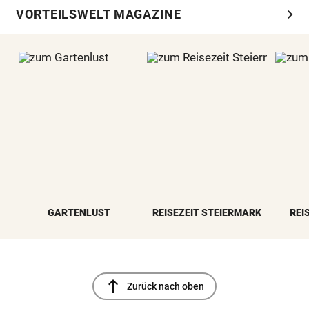
chevron_right
VORTEILSWELT MAGAZINE
GARTENLUST
REISEZEIT STEIERMARK
REI
north
Zurück nach oben