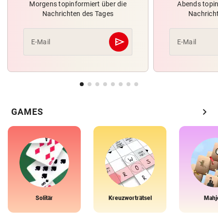
Morgens topinformiert über die
Abends topin
Nachrichten des Tages
Nachrich
send
E-Mail
E-Mail
Abschicken
chevron_right
GAMES
Solitär
Kreuzworträtsel
Mahj