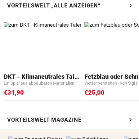
chevron_right
VORTEILSWELT „ALLE ANZEIGEN“
DKT - Klimaneutrales Talent
Fetzblau oder Schn
Ein Spiel aus abbaubaren Materialien
Wetter verstehen - von Sigi F
€31,90
€25,00
chevron_right
VORTEILSWELT MAGAZINE