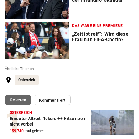
DAS WÄRE EINE PREMIERE
„Zeit ist reif“: Wird diese
Frau nun FIFA-Chefin?
Ähnliche Themen
Österreich
(ausgewählt)
Gelesen
Kommentiert
ÖSTERREICH
Erneuter Allzeit-Rekord ++ Hitze noch
Action-Cam Vergleich
nicht vorbei
159.740
mal gelesen
ZUM VERGLEICH