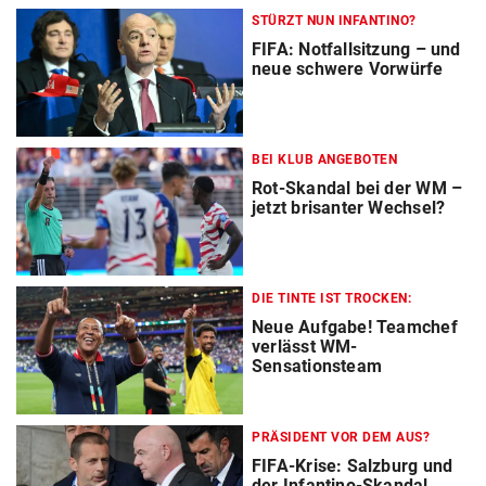
STÜRZT NUN INFANTINO?
FIFA: Notfallsitzung – und
neue schwere Vorwürfe
BEI KLUB ANGEBOTEN
Rot-Skandal bei der WM –
jetzt brisanter Wechsel?
DIE TINTE IST TROCKEN:
Neue Aufgabe! Teamchef
verlässt WM-
Sensationsteam
PRÄSIDENT VOR DEM AUS?
FIFA-Krise: Salzburg und
der Infantino-Skandal