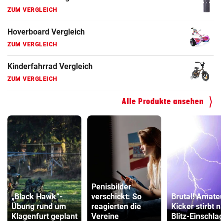
ZUM VERGLEICH
Hoverboard Vergleich
ZUM VERGLEICH
Kinderfahrrad Vergleich
ZUM VERGLEICH
Alle Produkte ansehen
Penisbilder
„Black Hawk“-
verschickt: So
Brutal! Amate
Übung rund um
reagierten die
Kicker stirbt 
Klagenfurt geplant
Vereine
Blitz-Einschla