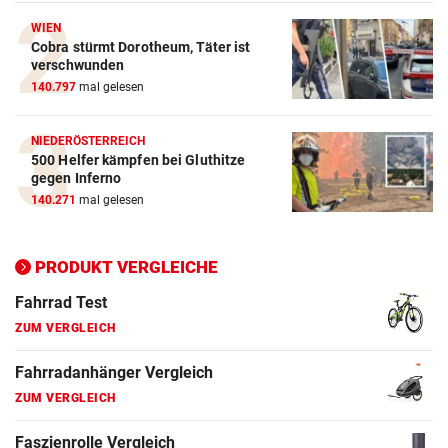
Crosstrainer Vergleich
WIEN
Cobra stürmt Dorotheum, Täter ist
ZUM VERGLEICH
verschwunden
140.797
mal gelesen
E-Bike Vergleich
ZUM VERGLEICH
NIEDERÖSTERREICH
500 Helfer kämpfen bei Gluthitze
Elektro-Scooter Vergleich
gegen Inferno
ZUM VERGLEICH
140.271
mal gelesen
Ergometer Vergleich
ZUM VERGLEICH
PRODUKT VERGLEICHE
Fahrrad Test
ZUM VERGLEICH
Fahrradanhänger Vergleich
ZUM VERGLEICH
Faszienrolle Vergleich