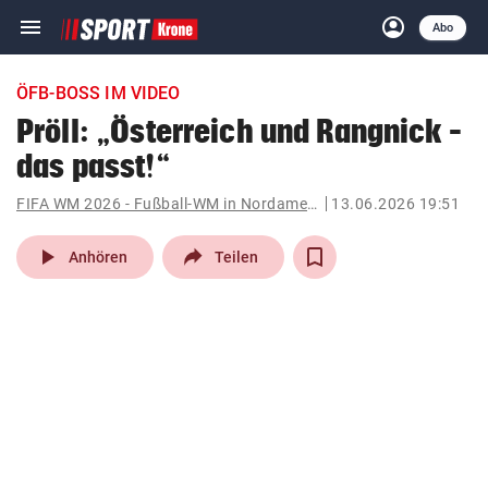
menu
account_circle
Navigation
Anmelden
Abo
close
Schließen
ein-/ausklappen
ÖFB-BOSS IM VIDEO
Abonnieren
Pröll: „Österreich und Rangnick –
das passt!“
account_circle
arrow_right
Anmelden
FIFA WM 2026 - Fußball-WM in Nordamerika
13.06.2026 19:51
pin_drop
arrow_right
Bundesland auswäh
Wien
play_arrow
Anhören
Teilen
bookmark
Merkliste
Suchbegriff
search
eingeben