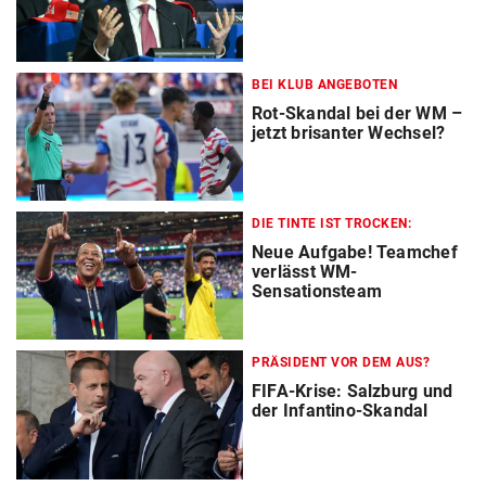
BEI KLUB ANGEBOTEN
Rot-Skandal bei der WM –
jetzt brisanter Wechsel?
DIE TINTE IST TROCKEN:
Neue Aufgabe! Teamchef
verlässt WM-
Sensationsteam
PRÄSIDENT VOR DEM AUS?
FIFA-Krise: Salzburg und
der Infantino-Skandal