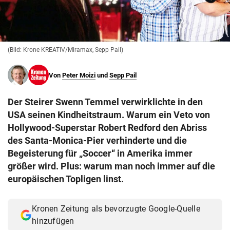
© Krone Multimedia GmbH & Co KG 2026
Muthgasse 2, 1190 Wien
(Bild: Krone KREATIV/Miramax, Sepp Pail)
Von
Peter Moizi
und
Sepp Pail
Der Steirer Swenn Temmel verwirklichte in den
USA seinen Kindheitstraum. Warum ein Veto von
Hollywood-Superstar Robert Redford den Abriss
des Santa-Monica-Pier verhinderte und die
Begeisterung für „Soccer“ in Amerika immer
größer wird. Plus: warum man noch immer auf die
europäischen Topligen linst.
Kronen Zeitung als bevorzugte Google-Quelle
hinzufügen