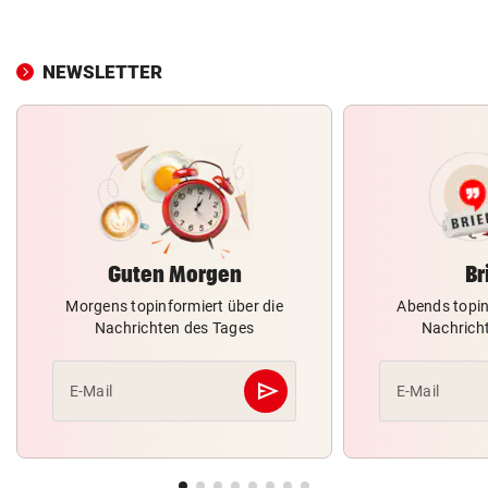
NEWSLETTER
Guten Morgen
Br
Morgens topinformiert über die
Abends topin
Nachrichten des Tages
Nachrich
send
E-Mail
E-Mail
Abschicken