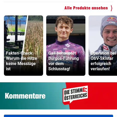
Alle Produkte ansehen
Fakten-Check:
Gall behauptet
Operation bei
Warum die Hitze
Burgos-Führung
ÖSV-Skistar
keine Messlüge
vor dem
erfolgreich
ist
Schlusstag!
verlaufen!