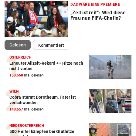
DAS WÄRE EINE PREMIERE
„Zeit ist reif“: Wird diese
Frau nun FIFA-Chefin?
(ausgewählt)
Gelesen
Kommentiert
ÖSTERREICH
Erneuter Allzeit-Rekord ++ Hitze noch
Action-Cam Vergleich
nicht vorbei
159.668
mal gelesen
ZUM VERGLEICH
Crosstrainer Vergleich
WIEN
Cobra stürmt Dorotheum, Täter ist
ZUM VERGLEICH
verschwunden
140.657
mal gelesen
E-Bike Vergleich
ZUM VERGLEICH
NIEDERÖSTERREICH
500 Helfer kämpfen bei Gluthitze
Elektro-Scooter Vergleich