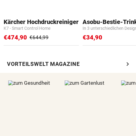
Kärcher Hochdruckreiniger
Asobu-Bestie-Trin
K7 - Smart Control Home
In 3 unterschiedlichen Desig
€474,90
€34,90
€644,99
chevron_right
VORTEILSWELT MAGAZINE