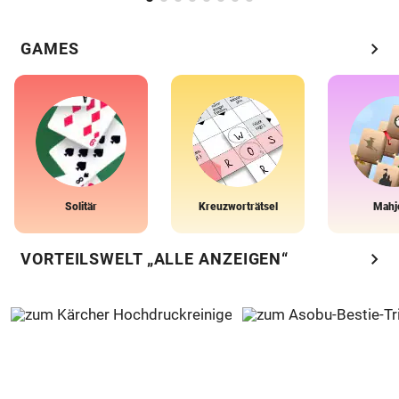
chevron_right
GAMES
Solitär
Kreuzworträtsel
Mahj
chevron_right
VORTEILSWELT „ALLE ANZEIGEN“