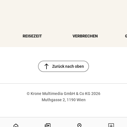
REISEZEIT
VERBRECHEN
north
Zurück nach oben
© Krone Multimedia GmbH & Co KG 2026
Muthgasse 2, 1190 Wien
NaN%
home
pin_drop