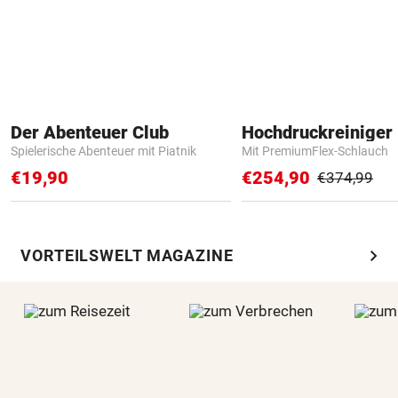
Der Abenteuer Club
Hochdruckreiniger 
Spielerische Abenteuer mit Piatnik
Mit PremiumFlex-Schlauch
€19,90
€254,90
€374,99
chevron_right
VORTEILSWELT MAGAZINE