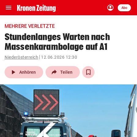
menu
account_circle
Navigation
Anmelden
Abo
close
Schließen
ein-/ausklappen
MEHRERE VERLETZTE
Abonnieren
Stundenlanges Warten nach
Massenkarambolage auf A1
account_circle
arrow_right
Anmelden
Niederösterreich
12.06.2026 12:30
pin_drop
arrow_right
Bundesland auswäh
Wien
play_arrow
Anhören
Teilen
bookmark
Merkliste
Suchbegriff
search
eingeben