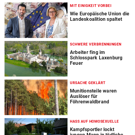
MIT EINIGKEIT VORBEI
Wie Europäische Union die
Landeskoalition spaltet
SCHWERE VERBRENNUNGEN
Arbeiter fing im
Schlosspark Laxenburg
Feuer
URSACHE GEKLÄRT
Munitionsteile waren
Auslöser für
Föhrenwaldbrand
HASS AUF HOMOSEXUELLE
Kampfsportler lockt
jungen Mann in tödliche