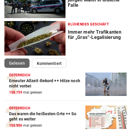
Falle
BLÜHENDES GESCHÄFT
Immer mehr Trafikanten
für „Gras“-Legalisierung
(ausgewählt)
Gelesen
Kommentiert
ÖSTERREICH
Erneuter Allzeit-Rekord ++ Hitze noch
nicht vorbei
158.759
mal gelesen
ÖSTERREICH
Das waren die heißesten Orte ++ So
geht es weiter
155.956
mal gelesen