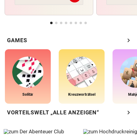
chevron_right
GAMES
Solitär
Kreuzworträtsel
Mahj
chevron_right
VORTEILSWELT „ALLE ANZEIGEN“