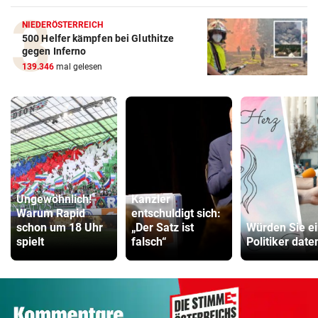
NIEDERÖSTERREICH
500 Helfer kämpfen bei Gluthitze
gegen Inferno
139.346
mal gelesen
Ungewöhnlich!
Kanzler
Warum Rapid
entschuldigt sich:
schon um 18 Uhr
„Der Satz ist
Würden Sie e
spielt
falsch“
Politiker date