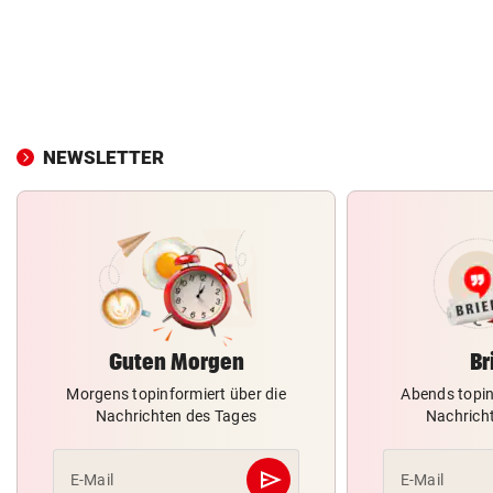
NEWSLETTER
Guten Morgen
Br
Morgens topinformiert über die
Abends topin
Nachrichten des Tages
Nachrich
send
E-Mail
E-Mail
Abschicken