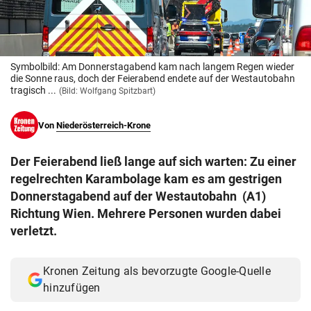
© Krone Multimedia GmbH & Co KG 2026
Muthgasse 2, 1190 Wien
Symbolbild: Am Donnerstagabend kam nach langem Regen wieder
die Sonne raus, doch der Feierabend endete auf der Westautobahn
tragisch ...
(Bild: Wolfgang Spitzbart)
Von
Niederösterreich-Krone
Der Feierabend ließ lange auf sich warten: Zu einer
regelrechten Karambolage kam es am gestrigen
Donnerstagabend auf der Westautobahn (A1)
Richtung Wien. Mehrere Personen wurden dabei
verletzt.
Kronen Zeitung als bevorzugte Google-Quelle
hinzufügen