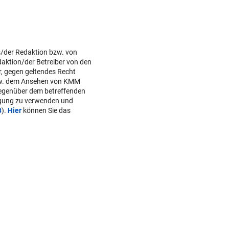
s/der Redaktion bzw. von
daktion/der Betreiber von den
r, gegen geltendes Recht
w. dem Ansehen von KMM
gegenüber dem betreffenden
lgung zu verwenden und
B
).
Hier
können Sie das