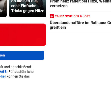
So bleiben Sie
Lamparter: Jetzt
Festspiele 
Prominenz radelt bei Hitze, Weltk
cool: Einfache
ist die Diagnose
Rekord zur
vernetzen
le!
Tricks gegen Hitze
da!
Halbzeit
CAUSA SCHEIDER & JOST
Überstundenaffäre im Rathaus: Ge
greift ein
men
ft und anschließend
AGB
. Für ausführliche
Hier
können Sie das