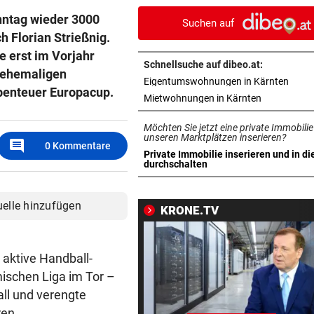
Ton am Handy?
nntag wieder 3000
Suchen auf
h Florian Strießnig.
CHIPS, KI UND ROBOTER
vor ein
e erst im Vorjahr
Diese China-Durchbrüche
Schnellsuche auf dibeo.at:
machen Washington nervös
e ehemaligen
in ne
Eigentumswohnungen in Kärnten
benteuer Europacup.
in neuem Ta
Mietwohnungen in Kärnten
WOHIN MIT GRILLRESTLN
vor ein
Diese Kühlschrank-Fehler
Möchten Sie jetzt eine private Immobilie
schlagen auf den Magen
unseren Marktplätzen inserieren?
comment
0
Kommentare
Private Immobilie inserieren und in di
in neuem Tab öffnen
durchschalten
FAHNDUNGSERFOLG
vor ein
Europaweit gesuchter
Österreicher (29) gefasst
uelle hinzufügen
KRONE.TV
VOM WINDE VERWEHT
vor ein
Geldtransporter verliert Bar
 aktive Handball-
belebter Straße
mischen Liga im Tor –
ll und verengte
DISKUTIEREN SIE MIT!
vor ein
ren.