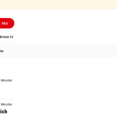
Abo
tschaft
krone.tv
Wissen
Gericht
Kolumnen
Freizeit
Reise
Ti
ter
2 Minuten
0 Minuten
sich