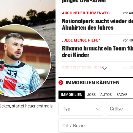
junges ÖFB-Juwel
AUCH NEUER THEMENWEG
vor 4
Nationalpark sucht wieder d
Almhirten des Jahres
„JEDE MENGE HILFE“
vor 4
Rihanna braucht ein Team für
drei Kinder
ORF ZEIGT SPIEL NICHT
vor 4
Austria sauer: „Zahlen nicht
weniger Gebühren!“
IMMOBILIEN KÄRNTEN
IMMOBILIEN
JOBS
AUTOS
BAZAR
GROSSEINSATZ IN WIEN
vor ein
Dorotheum-Überfall: Täter i
ücken, startet heuer erstmals
Typ
Filiale verschanzt
KRONE+ TESTET FÜR SIE
vor ein
Insta360 Mic Pro: Endlich gu