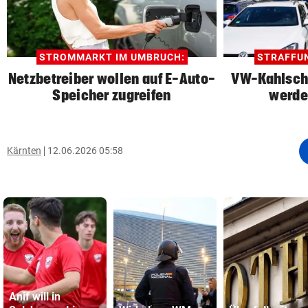
STROMMARKT IM UMBRUCH:
STRAFFU
Netzbetreiber wollen auf E-Auto-
VW-Kahlschl
Speicher zugreifen
werde
Kärnten
12.06.2026 05:58
Anif will in