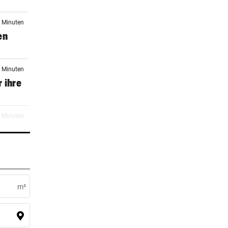
0 Minuten
en
0 Minuten
 ihre
3 Minuten
er Stunde
n
m²
er Stunde
ter