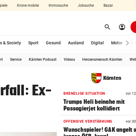
piele
Krone mobile
Immosuche
Jobsuche
Bazar
search
account_circle
Menü aufklappen
Suchen
s & Society
Sport
Gesund
Ausland
Digital
Motor
Wir
rt
Service
Kärnten Podcast
Videos
Herzensmensch Kärnten
Wet
len
Kärnten
fall: Ex-
BRENZLIGE SITUATION
vor 1
Trumps Heli beinahe mit
Passagierjet kollidiert
OFFENSIVE VERSTÄRKUNG
vor 3
Wunschspieler! GAK angelt 