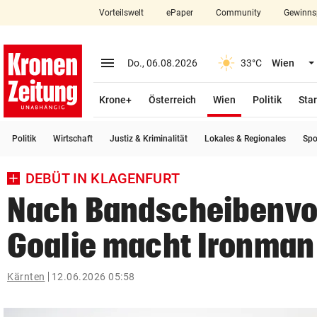
Vorteilswelt
ePaper
Community
Gewinns
close
Schließen
menu
Menü aufklappen
Do., 06.08.2026
33°C
Wien
Abonnieren
(ausgewählt)
Krone+
Österreich
Wien
Politik
Star
account_circle
arrow_right
Anmelden
Politik
Wirtschaft
Justiz & Kriminalität
Lokales & Regionales
Spo
pin_drop
arrow_right
Bundesland auswäh
Wien
DEBÜT IN KLAGENFURT
bookmark
Merkliste
Nach Bandscheibenvor
Goalie macht Ironman
Suchbegriff
search
eingeben
Kärnten
12.06.2026 05:58