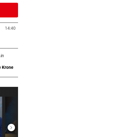
er Stunde
14:40
uem Tab öffnen
b öffnen
er Stunde
 in
e Krone
er Stunde
er Stunde
es auf
er Stunde