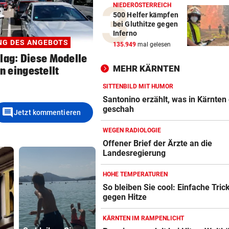
NIEDERÖSTERREICH
500 Helfer kämpfen
bei Gluthitze gegen
Inferno
NG DES ANGEBOTS
135.949
mal gelesen
ag: Diese Modelle
MEHR KÄRNTEN
n eingestellt
SITTENBILD MIT HUMOR
Santonino erzählt, was in Kärnten 
geschah
comment
Jetzt kommentieren
WEGEN RADIOLOGIE
Offener Brief der Ärzte an die
Landesregierung
HOHE TEMPERATUREN
So bleiben Sie cool: Einfache Tric
gegen Hitze
KÄRNTEN IM RAMPENLICHT
Sturz von
Bregenzer