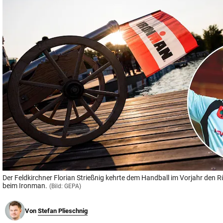
© Krone Multimedia GmbH & Co KG 2026
Muthgasse 2, 1190 Wien
Der Feldkirchner Florian Strießnig kehrte dem Handball im Vorjahr den R
beim Ironman.
(Bild: GEPA)
Von
Stefan Plieschnig