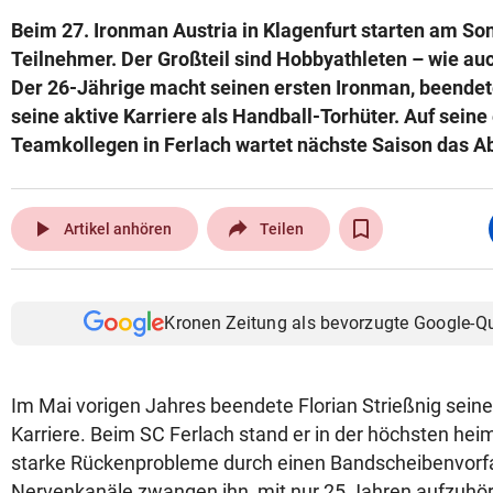
Beim 27. Ironman Austria in Klagenfurt starten am So
Teilnehmer. Der Großteil sind Hobbyathleten – wie auc
Der 26-Jährige macht seinen ersten Ironman, beendet
seine aktive Karriere als Handball-Torhüter. Auf sein
Teamkollegen in Ferlach wartet nächste Saison das A
play_arrow
Artikel anhören
Teilen
Kronen Zeitung als bevorzugte Google-Q
Im Mai vorigen Jahres beendete Florian Strießnig seine
Karriere. Beim SC Ferlach stand er in der höchsten hei
starke Rückenprobleme durch einen Bandscheibenvorfa
Nervenkanäle zwangen ihn, mit nur 25 Jahren aufzuhö