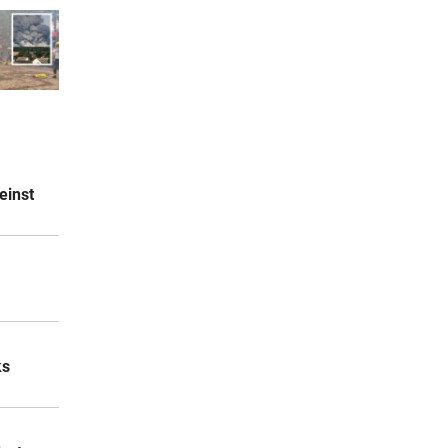
einst
ks
Charles urlaubt