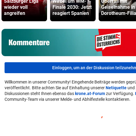
Salzburger Liga
Wirbel um WM-
Überfall mit
wieder voll
Finale 2030: Jetzt
Geiselnahme in
angreifen
reagiert Spanien
Dorotheum-Filia
Einloggen, um an der Diskussion teilzuneh
Willkommen in unserer Community! Eingehende Beiträge werden geprü
veröffentlicht. Bitte achten Sie auf Einhaltung unserer
Netiquette
und
Diskussionen steht Ihnen ebenso das
krone.at-Forum
zur Verfügung.
Community-Team via unserer Melde- und Abhilfestelle kontaktieren.