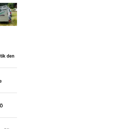
tik den
e
OÖ