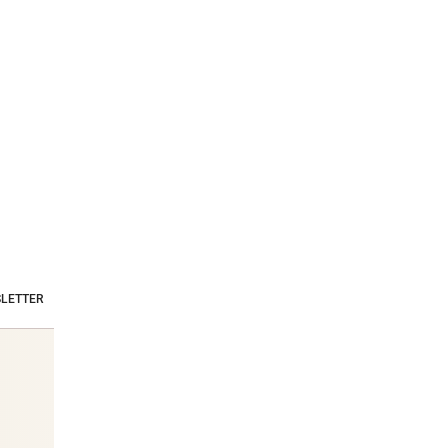
LETTER
Stars & Society News