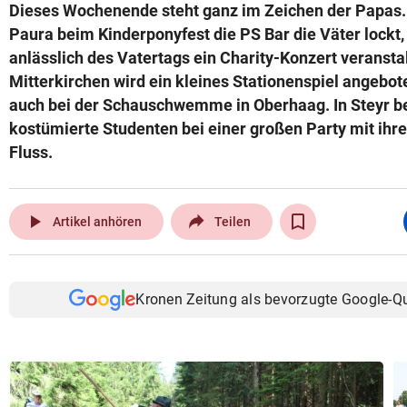
Dieses Wochenende steht ganz im Zeichen der Papas.
Paura beim Kinderponyfest die PS Bar die Väter lockt,
anlässlich des Vatertags ein Charity-Konzert veranstal
Mitterkirchen wird ein kleines Stationenspiel angebote
auch bei der Schauschwemme in Oberhaag. In Steyr b
kostümierte Studenten bei einer großen Party mit ihr
Fluss.
play_arrow
Artikel anhören
Teilen
Kronen Zeitung als bevorzugte Google-Q