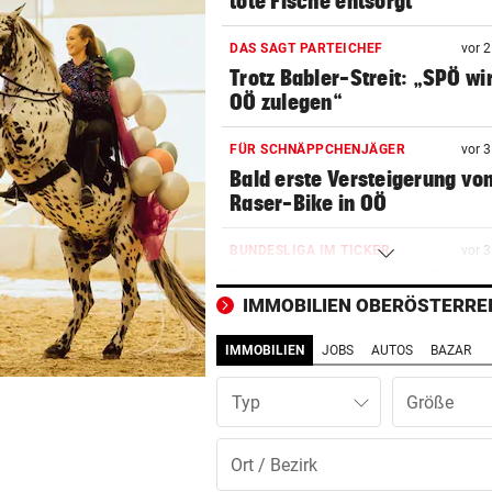
tote Fische entsorgt“
DAS SAGT PARTEICHEF
vor 
Trotz Babler-Streit: „SPÖ wir
OÖ zulegen“
FÜR SCHNÄPPCHENJÄGER
vor 
Bald erste Versteigerung vo
Raser-Bike in OÖ
BUNDESLIGA IM TICKER
vor 
Ried gegen Rapid ab 17 Uhr L
IMMOBILIEN OBERÖSTERRE
BUNDESLIGA IM TICKER
vor 
IMMOBILIEN
JOBS
AUTOS
BAZAR
Austria Wien gegen LASK ab 
Uhr LIVE
Typ
BUB VERLETZT
vor 1
Autofahrerin streift einen
elfjährigen Radfahrer