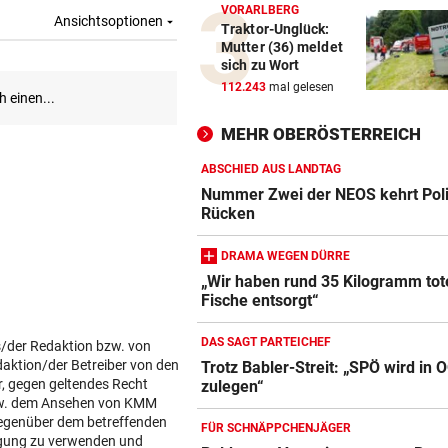
VORARLBERG
Traktor-Unglück:
Mutter (36) meldet
sich zu Wort
112.243
mal gelesen
MEHR OBERÖSTERREICH
ABSCHIED AUS LANDTAG
Nummer Zwei der NEOS kehrt Poli
Rücken
DRAMA WEGEN DÜRRE
„Wir haben rund 35 Kilogramm tot
Fische entsorgt“
DAS SAGT PARTEICHEF
s/der Redaktion bzw. von
daktion/der Betreiber von den
Trotz Babler-Streit: „SPÖ wird in 
r, gegen geltendes Recht
zulegen“
w. dem Ansehen von KMM
gegenüber dem betreffenden
FÜR SCHNÄPPCHENJÄGER
lgung zu verwenden und