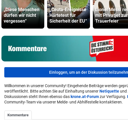
„Diese Menschen
„Ceuta-Ereignisse
Lionel Messi rei
dürfen wir nicht
Härtetest für
mit Privatjet zur
vergessen“
Sicherheit der EU“
Trauerfeier
Einloggen, um an der Diskussion teilzuneh
Willkommen in unserer Community! Eingehende Beiträge werden geprü
veröffentlicht. Bitte achten Sie auf Einhaltung unserer
Netiquette
und
Diskussionen steht Ihnen ebenso das
krone.at-Forum
zur Verfügung.
Community-Team via unserer Melde- und Abhilfestelle kontaktieren.