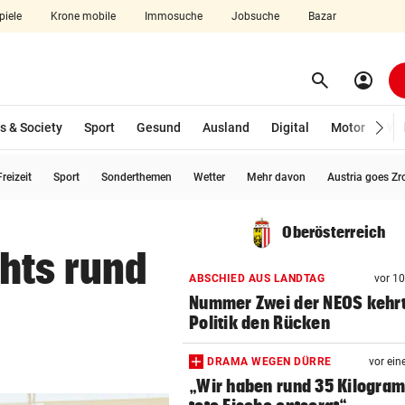
piele
Krone mobile
Immosuche
Jobsuche
Bazar
search
account_circle
Menü aufklappen
Suchen
s & Society
Sport
Gesund
Ausland
Digital
Motor
Wir
reizeit
Sport
Sonderthemen
Wetter
Mehr davon
Austria goes Zr
len
Oberösterreich
hts rund
ABSCHIED AUS LANDTAG
vor 1
Nummer Zwei der NEOS kehr
Politik den Rücken
DRAMA WEGEN DÜRRE
vor ein
„Wir haben rund 35 Kilogra