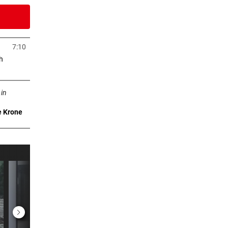
4 Stunden
uch
7:10
in neuem Tab öffnen
h
5 Stunden
uem Tab öffnen
wei
 in
6 Stunden
e Krone
nach
8 Stunden
and
9 Stunden