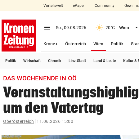
Vorteilswelt
ePaper
Community
Gewinns
close
Schließen
menu
Menü aufklappen
So., 09.08.2026
20°C
Wien
Abonnieren
(ausgewählt)
Krone+
Österreich
Wien
Politik
Star
account_circle
arrow_right
Anmelden
Politik
Wirtschaft
Chronik
Linz-Stadt
Land & Leute
Kultur & F
pin_drop
arrow_right
Bundesland auswäh
Wien
DAS WOCHENENDE IN OÖ
bookmark
Merkliste
Veranstaltungshighlig
um den Vatertag
Suchbegriff
search
eingeben
Oberösterreich
11.06.2026 15:00