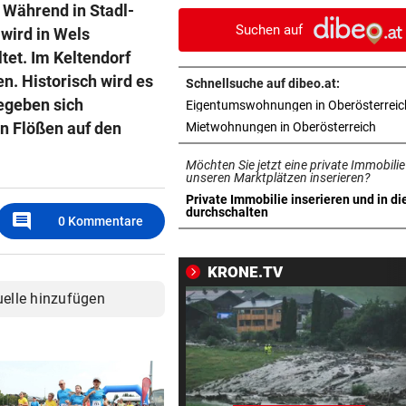
 Während in Stadl-
Suchen auf
 wird in Wels
AUFREGUNG IN OÖ-LIGA
vor 1
War dieser Unterhaus-Abbr
tet. Im Keltendorf
wirklich notwendig?
n. Historisch wird es
Schnellsuche auf dibeo.at:
egeben sich
Eigentumswohnungen in Oberösterreic
FEUERWEHR GEFORDERT
vor 1
en Flößen auf den
in ne
Mietwohnungen in Oberösterreich
In nur acht Stunden fuhren z
Autos in Baugruben
Möchten Sie jetzt eine private Immobilie
unseren Marktplätzen inserieren?
RADFAHRERIN FAND WRACK
vor 1
Private Immobilie inserieren und in di
in neuem Tab öffnen
durchschalten
comment
Tödlicher Unfall wurde erst 
0
Kommentare
Stunden entdeckt
KRONE.TV
NACH WANDERUNG
vor 1
uelle hinzufügen
22-Jährige erlitt auf Hochst
Schwächeanfall
DREIMAL SO VIELE KÜHE
vor 1
Dürre bringt jetzt auch