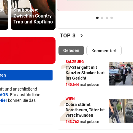
Katzen als
Frau in Wo
ertappt
st
Shaboozey:
wandelnde
erschossen
Zwischen Country,
Schimpfwort-
Waren es z
IM SOMMER ÖFTER
vor 
Trap und Kopfkino
Kanonen
Täter?
Eurofighter steigen von Linz 
Abfangflügen auf
chevron_right
TOP 3
500 STATT FÜNF EURO
vor 
(ausgewählt)
Gelesen
Kommentiert
Falscher Spendensammler z
Paar über den Tisch
SALZBURG
TV-Star geht mit
UMBAU IM STADION
vor 
Kanzler Stocker hart
men
ins Gericht
Druck kennt die SV Ried derz
145.644
mal gelesen
einzig vom Klo
ft und anschließend
AGB
. Für ausführliche
WIEN
Hier
können Sie das
Cobra stürmt
Dorotheum, Täter ist
verschwunden
143.762
mal gelesen