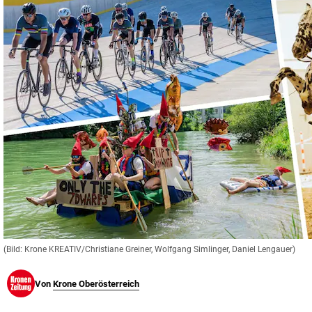
© Krone Multimedia GmbH & Co KG 2026
Muthgasse 2, 1190 Wien
(Bild: Krone KREATIV/Christiane Greiner, Wolfgang Simlinger, Daniel Lengauer)
Von
Krone Oberösterreich