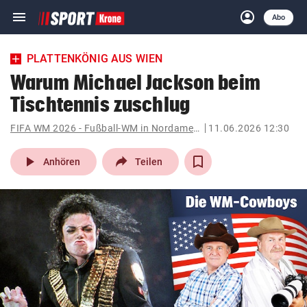
menu
account_circle
Navigation
Anmelden
Abo
close
Schließen
ein-/ausklappen
PLATTENKÖNIG AUS WIEN
Abonnieren
Warum Michael Jackson beim
Tischtennis zuschlug
account_circle
arrow_right
Anmelden
FIFA WM 2026 - Fußball-WM in Nordamerika
11.06.2026 12:30
pin_drop
arrow_right
Bundesland auswäh
Wien
play_arrow
Anhören
Teilen
bookmark
Merkliste
Suchbegriff
search
eingeben