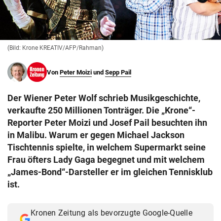
© Krone Multimedia GmbH & Co KG 2026
Muthgasse 2, 1190 Wien
(Bild: Krone KREATIV/AFP/Rahman)
Von
Peter Moizi
und
Sepp Pail
Der Wiener Peter Wolf schrieb Musikgeschichte,
verkaufte 250 Millionen Tonträger. Die „Krone“-
Reporter Peter Moizi und Josef Pail besuchten ihn
in Malibu. Warum er gegen Michael Jackson
Tischtennis spielte, in welchem Supermarkt seine
Frau öfters Lady Gaga begegnet und mit welchem
„James-Bond“-Darsteller er im gleichen Tennisklub
ist.
Kronen Zeitung als bevorzugte Google-Quelle