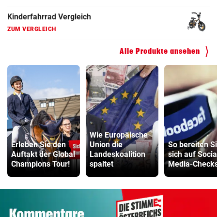
Kinderfahrrad Vergleich
ZUM VERGLEICH
Alle Produkte ansehen
Wie Europäische
Erleben Sie den
Union die
So bereiten S
Auftakt der Global
Landeskoalition
sich auf Socia
Champions Tour!
spaltet
Media-Checks