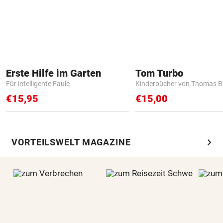
Erste Hilfe im Garten
Tom Turbo
Für intelligente Faule
Kinderbücher von Thomas B
€15,95
€15,00
chevron_right
VORTEILSWELT MAGAZINE