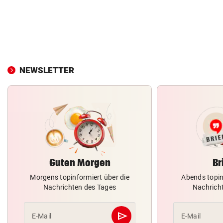
NEWSLETTER
Guten Morgen
Br
Morgens topinformiert über die
Abends topin
Nachrichten des Tages
Nachrich
send
E-Mail
E-Mail
Abschicken