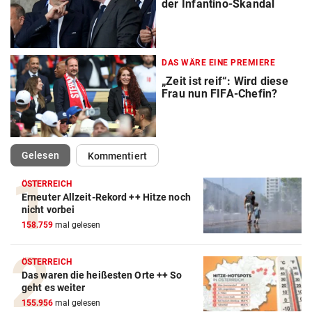
der Infantino-Skandal
DAS WÄRE EINE PREMIERE
„Zeit ist reif“: Wird diese
Frau nun FIFA-Chefin?
(ausgewählt)
Gelesen
Kommentiert
ÖSTERREICH
Erneuter Allzeit-Rekord ++ Hitze noch
Action-Cam Vergleich
nicht vorbei
158.759
mal gelesen
ZUM VERGLEICH
Crosstrainer Vergleich
ÖSTERREICH
Das waren die heißesten Orte ++ So
ZUM VERGLEICH
geht es weiter
155.956
mal gelesen
E-Bike Vergleich