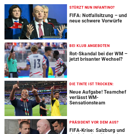
STÜRZT NUN INFANTINO?
FIFA: Notfallsitzung – und
neue schwere Vorwürfe
BEI KLUB ANGEBOTEN
Rot-Skandal bei der WM –
jetzt brisanter Wechsel?
DIE TINTE IST TROCKEN:
Neue Aufgabe! Teamchef
verlässt WM-
Sensationsteam
PRÄSIDENT VOR DEM AUS?
FIFA-Krise: Salzburg und