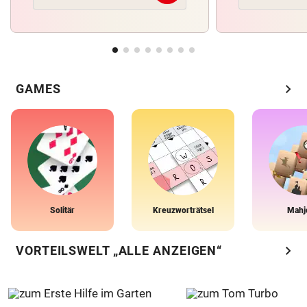
chevron_right
GAMES
Solitär
Kreuzworträtsel
Mahj
chevron_right
VORTEILSWELT „ALLE ANZEIGEN“