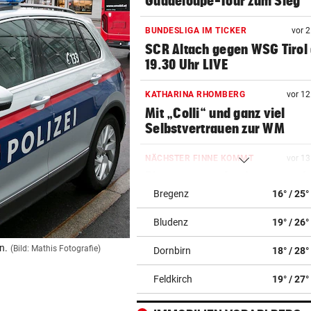
Guadeloupe-Tour zum Sieg
BUNDESLIGA IM TICKER
vor 
SCR Altach gegen WSG Tirol
19.30 Uhr LIVE
KATHARINA RHOMBERG
vor 1
Mit „Colli“ und ganz viel
Selbstvertrauen zur WM
NÄCHSTER FINNE KOMMT
vor 1
Pioneers werden immer meh
den „Pioneerit“
Bregenz
16° / 25°
Bludenz
19° / 26°
UMLEITUNG EINGERICHTET
vor 1
Achtung Autofahrer: Nachts
n.
(Bild: Mathis Fotografie)
Dornbirn
18° / 28°
der A14 bei Götzis
Feldkirch
19° / 27°
IN MEHREREN GEMEINDEN
vor 1
Aufgedeckt! Chaos bei