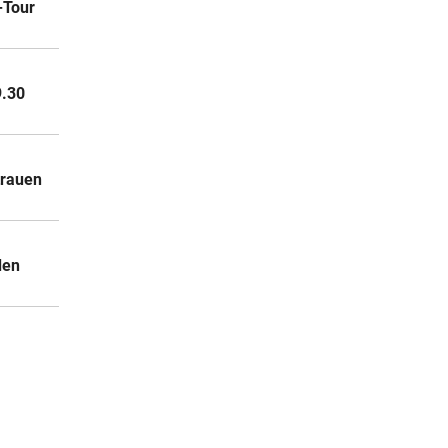
-Tour
9.30
trauen
den