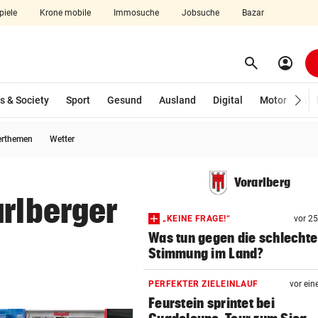
piele
Krone mobile
Immosuche
Jobsuche
Bazar
search
account_circle
Menü aufklappen
Suchen
s & Society
Sport
Gesund
Ausland
Digital
Motor
Wir
erthemen
Wetter
len
Vorarlberg
arlberger
„KEINE FRAGE!“
vor 2
Was tun gegen die schlechte
Stimmung im Land?
PERFEKTER ZIELEINLAUF
vor ein
Feurstein sprintet bei