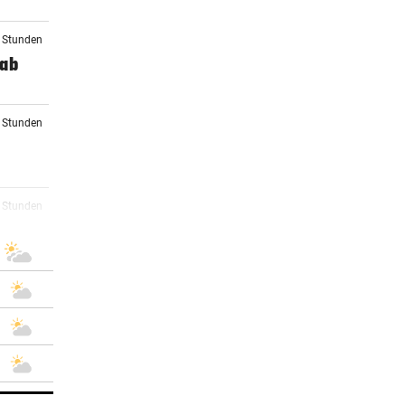
2 Stunden
 ab
2 Stunden
3 Stunden
r zu
4 Stunden
perre
5 Stunden