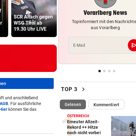
„Captain Colin“ liegt nach R
f
„Totale
drei auf der Lauer
Lottogewin
Vorarlberg News
SCR Altach gegen
Eskalation“ mit
schickte o
Topinformiert mit den Nachricht
r
WSG Tirol ab
Fitness-Star
Bilder an
POLIZEI SUCHT ZEUGEN
vor 
aus Vorarlberg
19.30 Uhr LIVE
Sascha Huber
Teenager
Radlerin gestürzt: Schweize
SUV-Fahrer flüchtet
se
E-Mail
LÄNDLE-HEIMKEHRER
vor 
Böckle geht gern baden,
allerdings nur im See
URTEIL GEFALLEN
vor 
men
Altacher Kies-Krieg: Gericht
chevron_right
TOP 3
Franz Kopf recht
ft und anschließend
AGB
. Für ausführliche
(ausgewählt)
Gelesen
Kommentiert
Hier
können Sie das
ÖSTERREICH
Erneuter Allzeit-
Rekord ++ Hitze
noch nicht vorbei