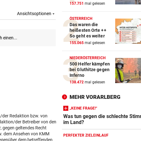
157.751
mal gelesen
ÖSTERREICH
Das waren die
heißesten Orte ++
So geht es weiter
155.065
mal gelesen
NIEDERÖSTERREICH
500 Helfer kämpfen
bei Gluthitze gegen
Inferno
138.472
mal gelesen
MEHR VORARLBERG
„KEINE FRAGE!“
s/der Redaktion bzw. von
Was tun gegen die schlechte Sti
daktion/der Betreiber von den
im Land?
r, gegen geltendes Recht
w. dem Ansehen von KMM
PERFEKTER ZIELEINLAUF
gegenüber dem betreffenden