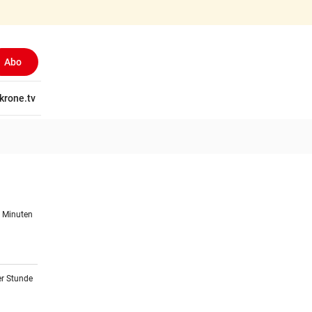
Abo
tschaft
krone.tv
Wissen
Gericht
Kolumnen
Freizeit
Reise
Ti
5 Minuten
er Stunde