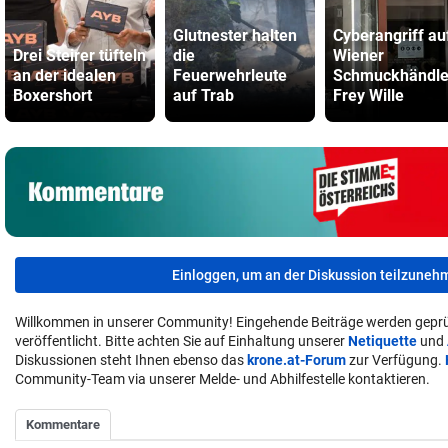
Glutnester halten
Cyberangriff au
Drei Steirer tüfteln
die
Wiener
an der idealen
Feuerwehrleute
Schmuckhändle
Boxershort
auf Trab
Frey Wille
Einloggen, um an der Diskussion teilzuneh
Willkommen in unserer Community! Eingehende Beiträge werden geprü
veröffentlicht. Bitte achten Sie auf Einhaltung unserer
Netiquette
und
Diskussionen steht Ihnen ebenso das
krone.at-Forum
zur Verfügung.
Community-Team via unserer Melde- und Abhilfestelle kontaktieren.