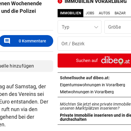
IMMOBILIEN VORARLBERG
ngenen Wochenende
Wassergebühren im Ländle
und die Polizei
IMMOBILIEN
JOBS
AUTOS
BAZAR
FAHNDUNGSERFOLG
vor 1
Europaweit gesuchter
Typ
Österreicher (29) gefasst
comment
0
Kommentare
ROHR GERISSEN
vor 1
Große Teile von Lingenau
stundenlang ohne Wasser
Suchen auf
uelle hinzufügen
SENSATIONELLE ZAHLEN
vor 1
Bregenzer Festspiele feiern
Schnellsuche auf dibeo.at:
Rekord zur Halbzeit
in 
Eigentumswohnungen in Vorarlberg
tag auf Samstag, der
in neuem 
Mietwohnungen in Vorarlberg
ben des Vereins sei
EINE INTERNE LÖSUNG
vor 1
Euro entstanden. Der
Möchten Sie jetzt eine private Immobilie
Pioneers Vorarlberg kennen 
unseren Marktplätzen inserieren?
ruft nun via den
neuen Headcoach
Private Immobilie inserieren und in di
gehend bei der
in neuem Tab öffnen
durchschalten
den.
STREIT IN DORNBIRN
vor 2