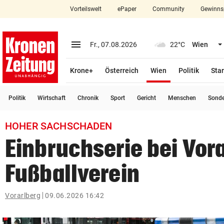
Vorteilswelt
ePaper
Community
Gewinns
close
Schließen
menu
Menü aufklappen
Fr., 07.08.2026
22°C
Wien
Abonnieren
(ausgewählt)
Krone+
Österreich
Wien
Politik
Star
account_circle
arrow_right
Anmelden
Politik
Wirtschaft
Chronik
Sport
Gericht
Menschen
Sond
pin_drop
arrow_right
Bundesland auswäh
Wien
HOHER SACHSCHADEN
bookmark
Merkliste
Einbruchserie bei Vor
Fußballverein
Suchbegriff
search
eingeben
Vorarlberg
09.06.2026 16:42