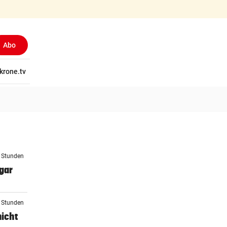
Abo
tschaft
krone.tv
Wissen
Gericht
Kolumnen
Freizeit
Reise
Ti
7 Stunden
gar
7 Stunden
nicht