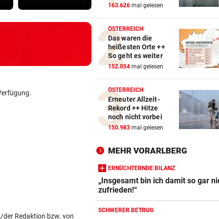
163.626
mal gelesen
ÖSTERREICH
Das waren die
heißesten Orte ++
So geht es weiter
152.054
mal gelesen
ÖSTERREICH
Verfügung.
Erneuter Allzeit-
Rekord ++ Hitze
noch nicht vorbei
150.983
mal gelesen
MEHR VORARLBERG
ERNÜCHTERNDE BILANZ
„Insgesamt bin ich damit so gar ni
zufrieden!“
SCHWERER BETRUG
s/der Redaktion bzw. von