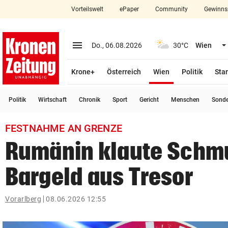
Vorteilswelt
ePaper
Community
Gewinns
close
Schließen
menu
Menü aufklappen
Do., 06.08.2026
30°C
Wien
Abonnieren
(ausgewählt)
Krone+
Österreich
Wien
Politik
Star
account_circle
arrow_right
Anmelden
Politik
Wirtschaft
Chronik
Sport
Gericht
Menschen
Sond
pin_drop
arrow_right
Bundesland auswäh
Wien
FESTNAHME AN GRENZE
bookmark
Merkliste
Rumänin klaute Schm
Bargeld aus Tresor
Suchbegriff
search
eingeben
Vorarlberg
08.06.2026 12:55