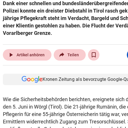
Dank einer schnellen und bundesländerübergreifend
Polizei konnte ein dreister Diebstahl in Tirol rasch ge
jährige Pflegekraft steht im Verdacht, Bargeld und S
einer Klientin gestohlen zu haben. Die Flucht der Ver
Vorarlberger Grenze.
play_arrow
Artikel anhören
Teilen
Kronen Zeitung als bevorzugte Google-Q
Wie die Sicherheitsbehörden berichten, ereignete sich d
den 5. Juni in Wörgl (Tirol). Die 21-jährige Rumänin, die
Pflegerin für eine 55-jährige Österreicherin tätig war, ve
Ermittlern widerrechtlich Zugang zum Tresorschlüssel. 