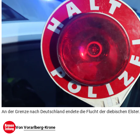
© Krone Multimedia GmbH & Co KG 2026
Muthgasse 2, 1190 Wien
An der Grenze nach Deutschland endete die Flucht der diebischen Elster.
Von
Vorarlberg-Krone