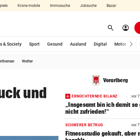
piele
Krone mobile
Immosuche
Jobsuche
Bazar
search
account_circle
Menü aufklappen
Suchen
s & Society
Sport
Gesund
Ausland
Digital
Motor
Wir
erthemen
Wetter
len
Vorarlberg
uck und
ERNÜCHTERNDE BILANZ
vor 
„Insgesamt bin ich damit so 
nicht zufrieden!“
SCHWERER BETRUG
vor 
Fitnessstudio gekauft, aber 