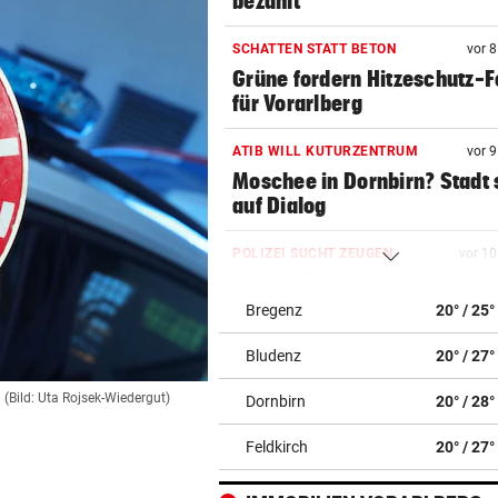
bezahlt
SCHATTEN STATT BETON
vor 
Grüne fordern Hitzeschutz-
für Vorarlberg
ATIB WILL KUTURZENTRUM
vor 
Moschee in Dornbirn? Stadt 
auf Dialog
POLIZEI SUCHT ZEUGEN
vor 1
Lenker ließ BMW-Cabrio na
Crash zurück
Bregenz
20° / 25°
Bludenz
20° / 27°
SANIERUNG GESCHEITERT
vor 1
Stuckateur rutscht abermals
(Bild: Uta Rojsek-Wiedergut)
Dornbirn
20° / 28°
die Pleite
Feldkirch
20° / 27°
ZWEI SCHWERVERLETZTE
vor 1
Vermummter E-Scooter-Fah