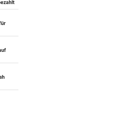
bezahlt
für
auf
sh