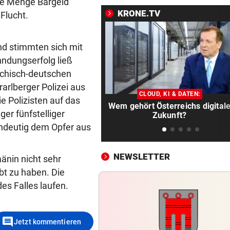
Das Schaulaufen der Stars 
he Menge Bargeld
Sommercup in Hard
KRONE.TV
 Flucht.
MUSS INS GEFÄNGNIS
vor 1
und stimmten sich mit
Russe importierte kiloweise
Cannabis aus den USA
ndungserfolg ließ
eichisch-deutschen
TALENTE ÜBERZEUGEN
vor 1
arlberger Polizei aus
Stuttgarts Sportboss schwä
CLOUD, KI & DATEN:
 Polizisten auf das
Wem gehört Österreichs digital
von Ländle-Duo
er fünfstelliger
Zukunft?
ndeutig dem Opfer aus
AUF ERFOLGSKURS
vor 1
Doppelmayr zog Megaauftrag
Guatemala an Land
NEWSLETTER
änin nicht sehr
bt zu haben. Die
CYBERANGRIFF
vor 
es Falles laufen.
Datenklau: So stahlen die H
31.000 Datensätze
comment
Jetzt kommentieren
EIN BEACH-MÄRCHEN
vor 