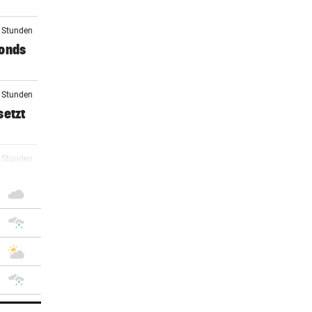
8 Stunden
Fonds
9 Stunden
setzt
0 Stunden
ch
1 Stunden
 in
2 Stunden
rer