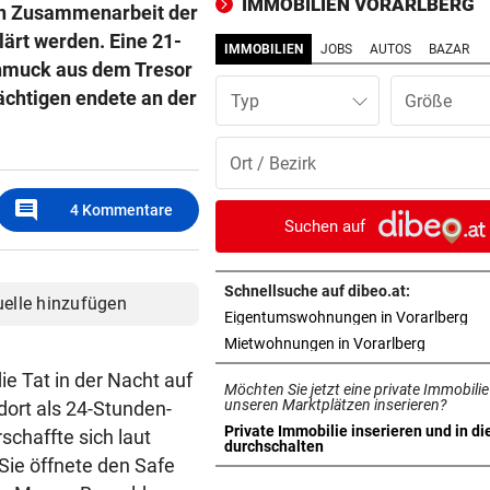
IMMOBILIEN VORARLBERG
en Zusammenarbeit der
(16) fährt Polizist um
klärt werden. Eine 21-
IMMOBILIEN
JOBS
AUTOS
BAZAR
SANIERUNGSOFFENSIVE
vor 1
chmuck aus dem Tresor
Wieder ein Sommer der viel
dächtigen endete an der
Typ
Baustellen im Ländle
WEGEN TROCKENHEIT
vor 1
Feldkirch: Feuerverbot weg
comment
4
Kommentare
Waldbrandgefahr
Suchen auf
PILOTPROJEKT
vor 1
Neue Pfandstationen helfen
Schnellsuche auf dibeo.at:
uelle hinzufügen
Umwelt und Menschen
in 
Eigentumswohnungen in Vorarlberg
in neuem 
Mietwohnungen in Vorarlberg
„TEAM VORARLBERG“ TOP
vor 1
ie Tat in der Nacht auf
Möchten Sie jetzt eine private Immobilie
Tobi Nolde fliegt auf Guadel
unseren Marktplätzen inserieren?
 dort als 24-Stunden-
ins Gelbe Trikot
Private Immobilie inserieren und in di
rschaffte sich laut
in neuem Tab öffnen
durchschalten
Sie öffnete den Safe
BILYK UND HERBURGER
vor 1