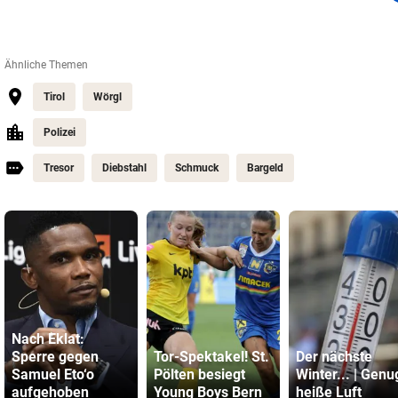
Ähnliche Themen
Tirol
Wörgl
Polizei
Tresor
Diebstahl
Schmuck
Bargeld
Nach Eklat:
Sperre gegen
Tor-Spektakel! St.
Der nächste
Samuel Eto‘o
Pölten besiegt
Winter... | Genu
aufgehoben
Young Boys Bern
heiße Luft