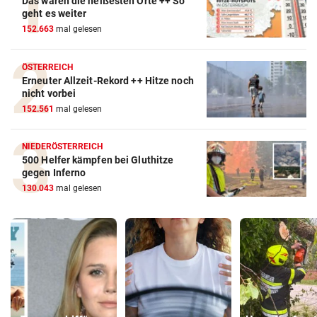
Das waren die heißesten Orte ++ So
geht es weiter
152.663
mal gelesen
ÖSTERREICH
Erneuter Allzeit-Rekord ++ Hitze noch
nicht vorbei
152.561
mal gelesen
NIEDERÖSTERREICH
500 Helfer kämpfen bei Gluthitze
gegen Inferno
130.043
mal gelesen