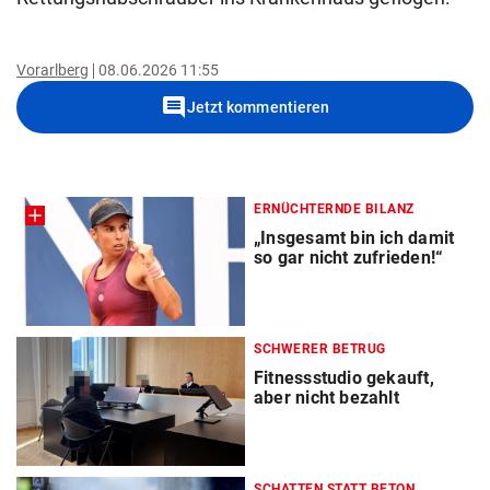
Vorarlberg
08.06.2026 11:55
comment
Jetzt kommentieren
ERNÜCHTERNDE BILANZ
„Insgesamt bin ich damit
so gar nicht zufrieden!“
SCHWERER BETRUG
Fitnessstudio gekauft,
aber nicht bezahlt
SCHATTEN STATT BETON