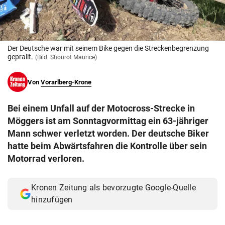
© Krone Multimedia GmbH & Co KG 2026
Muthgasse 2, 1190 Wien
Der Deutsche war mit seinem Bike gegen die Streckenbegrenzung
geprallt.
(Bild: Shourot Maurice)
Von
Vorarlberg-Krone
Bei einem Unfall auf der Motocross-Strecke in
Möggers ist am Sonntagvormittag ein 63-jähriger
Mann schwer verletzt worden. Der deutsche Biker
hatte beim Abwärtsfahren die Kontrolle über sein
Motorrad verloren.
Kronen Zeitung als bevorzugte Google-Quelle
hinzufügen