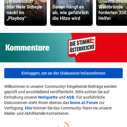
„Traumschiff“-
Unwetterfront
Star Nele Schepe
Davon hängt es
Waldbrände
nackt im
ab, wie gefährlich
forderten 350
„Playboy“
die Hitze wird
Helfer
Einloggen, um an der Diskussion teilzunehmen
Willkommen in unserer Community! Eingehende Beiträge werden
geprüft und anschließend veröffentlicht. Bitte achten Sie auf
Einhaltung unserer
Netiquette
und
AGB
. Für ausführliche
Diskussionen steht Ihnen ebenso das
krone.at-Forum
zur
Verfügung.
Hier
können Sie das Community-Team via unserer
Melde- und Abhilfestelle kontaktieren.