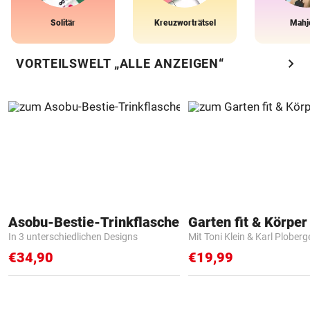
Solitär
Kreuzworträtsel
Mahj
chevron_right
VORTEILSWELT „ALLE ANZEIGEN“
Asobu-Bestie-Trinkflasche
Garten fit & Körper 
In 3 unterschiedlichen Designs
Mit Toni Klein & Karl Ploberg
€34,90
€19,99