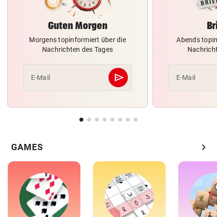
Guten Morgen
Br
Morgens topinformiert über die
Abends topin
Nachrichten des Tages
Nachrich
send
E-Mail
E-Mail
Abschicken
chevron_right
GAMES