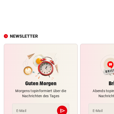
NEWSLETTER
Guten Morgen
Br
Morgens topinformiert über die
Abends topin
Nachrichten des Tages
Nachrich
send
E-Mail
E-Mail
Abschicken