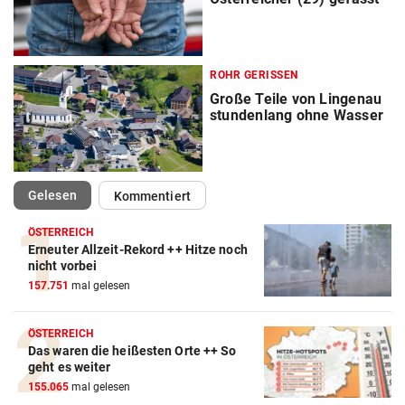
ROHR GERISSEN
Große Teile von Lingenau
stundenlang ohne Wasser
(ausgewählt)
Gelesen
Kommentiert
ÖSTERREICH
Erneuter Allzeit-Rekord ++ Hitze noch
nicht vorbei
157.751
mal gelesen
ÖSTERREICH
Das waren die heißesten Orte ++ So
geht es weiter
155.065
mal gelesen