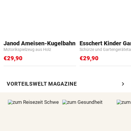
Janod Ameisen-Kugelbahn
Motorikspielzeug aus Holz
Schürze und Gartengerätet
€29,90
€29,90
chevron_right
VORTEILSWELT MAGAZINE