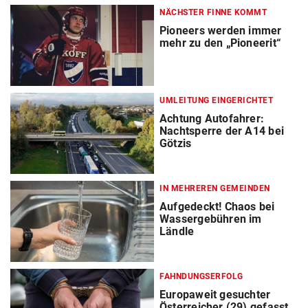
NÄCHSTER FINNE KOMMT
Pioneers werden immer
mehr zu den „Pioneerit“
UMLEITUNG EINGERICHTET
Achtung Autofahrer:
Nachtsperre der A14 bei
Götzis
IN MEHREREN GEMEINDEN
Aufgedeckt! Chaos bei
Wassergebühren im
Ländle
FAHNDUNGSERFOLG
Europaweit gesuchter
Österreicher (29) gefasst