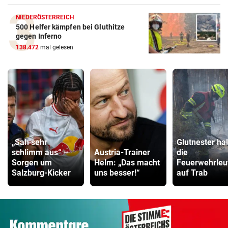
NIEDERÖSTERREICH
500 Helfer kämpfen bei Gluthitze
gegen Inferno
138.472
mal gelesen
„Sah sehr
Glutnester ha
schlimm aus“ –
Austria-Trainer
die
Sorgen um
Helm: „Das macht
Feuerwehrleu
Salzburg-Kicker
uns besser!“
auf Trab