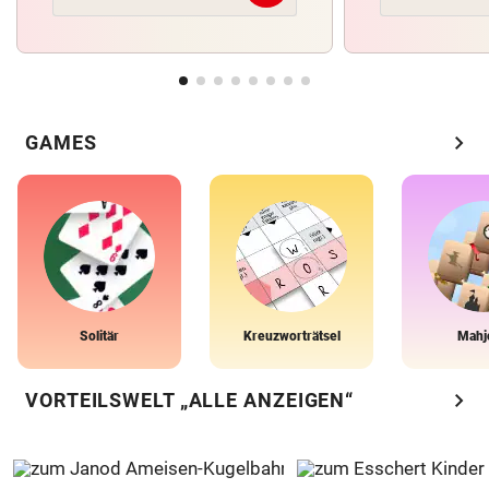
chevron_right
GAMES
Solitär
Kreuzworträtsel
Mahj
chevron_right
VORTEILSWELT „ALLE ANZEIGEN“