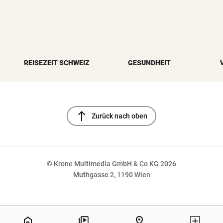
REISEZEIT SCHWEIZ
GESUNDHEIT
north
Zurück nach oben
© Krone Multimedia GmbH & Co KG 2026
Muthgasse 2, 1190 Wien
NaN%
home
pin_drop