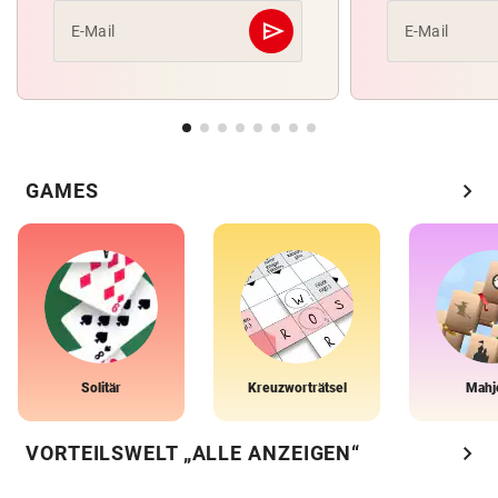
send
E-Mail
E-Mail
Abschicken
chevron_right
GAMES
Solitär
Kreuzworträtsel
Mahj
chevron_right
VORTEILSWELT „ALLE ANZEIGEN“