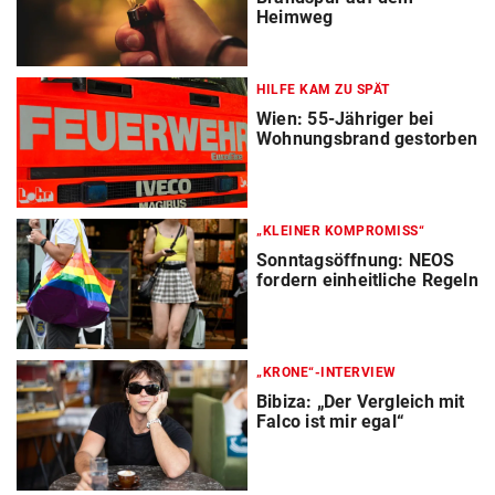
Heimweg
HILFE KAM ZU SPÄT
Wien: 55-Jähriger bei
Wohnungsbrand gestorben
„KLEINER KOMPROMISS“
Sonntagsöffnung: NEOS
fordern einheitliche Regeln
„KRONE“-INTERVIEW
Bibiza: „Der Vergleich mit
Falco ist mir egal“