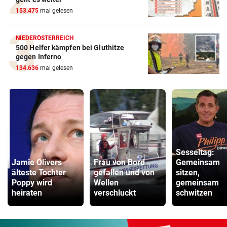
153.475
mal gelesen
NIEDERÖSTERREICH
500 Helfer kämpfen bei Gluthitze
gegen Inferno
134.636
mal gelesen
Sesseltag:
Jamie Olivers
Frau von Bord
Gemeinsam
älteste Tochter
gefallen und von
sitzen,
Poppy wird
Wellen
gemeinsam
heiraten
verschluckt
schwitzen