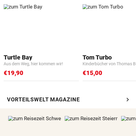
Turtle Bay
Tom Turbo
Aus dem Weg, hier kommen wir!
Kinderbücher von Thomas B
€19,90
€15,00
chevron_right
VORTEILSWELT MAGAZINE