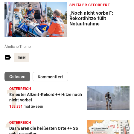
SPITÄLER GEFORDERT
„Noch nicht vorbei“:
Rekordhitze füllt
Notaufnahme
Ähnliche Themen
Insel
(ausgewählt)
Gelesen
Kommentiert
ÖSTERREICH
Erneuter Allzeit-Rekord ++ Hitze noch
nicht vorbei
153.831
mal gelesen
ÖSTERREICH
Das waren die heißesten Orte ++ So
geht es weiter