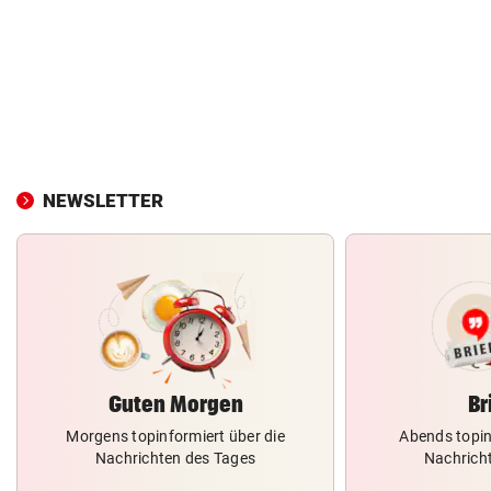
NEWSLETTER
Guten Morgen
Br
Morgens topinformiert über die
Abends topin
Nachrichten des Tages
Nachrich