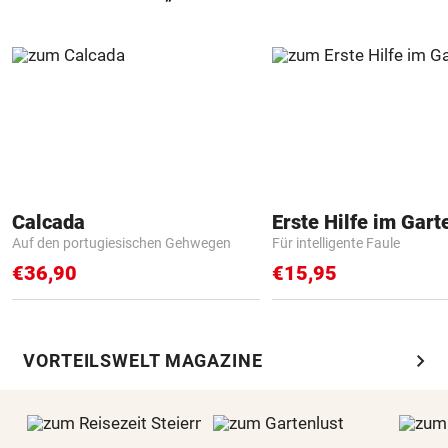
Calcada
Erste Hilfe im Gart
Auf den portugiesischen Gehwegen
Für intelligente Faule
€36,90
€15,95
chevron_right
VORTEILSWELT MAGAZINE