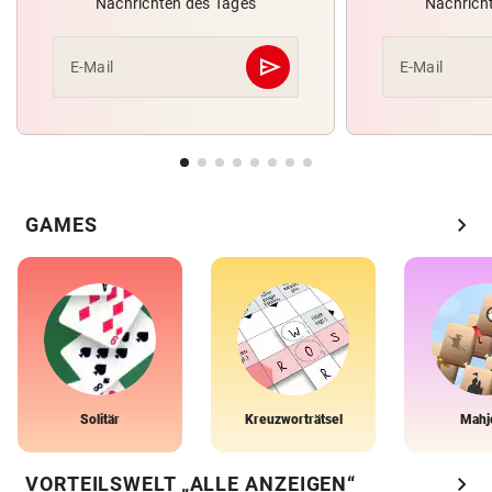
Nachrichten des Tages
Nachrich
send
E-Mail
E-Mail
Abschicken
chevron_right
GAMES
Solitär
Kreuzworträtsel
Mahj
chevron_right
VORTEILSWELT „ALLE ANZEIGEN“