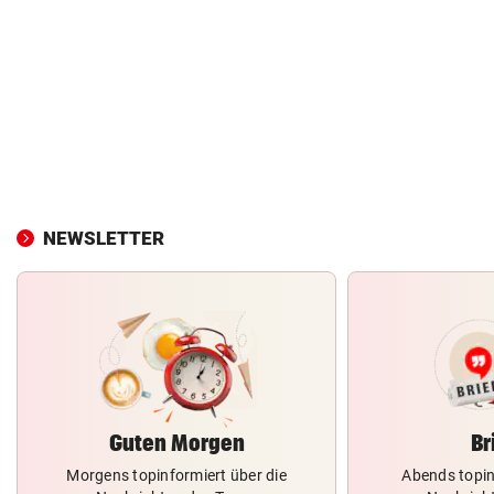
NEWSLETTER
Guten Morgen
Br
Morgens topinformiert über die
Abends topin