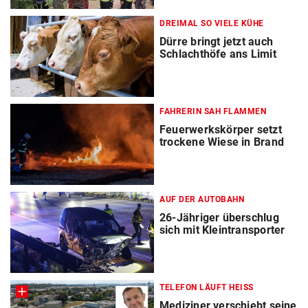
DREIMAL SO VIELE KÜHE
Dürre bringt jetzt auch
Schlachthöfe ans Limit
FAHRERIN SAH FLAMMEN
Feuerwerkskörper setzt
trockene Wiese in Brand
AUF DER AUTOBAHN
26-Jähriger überschlug
sich mit Kleintransporter
TELEFON LÄUFT HEISS
Mediziner verschiebt seine