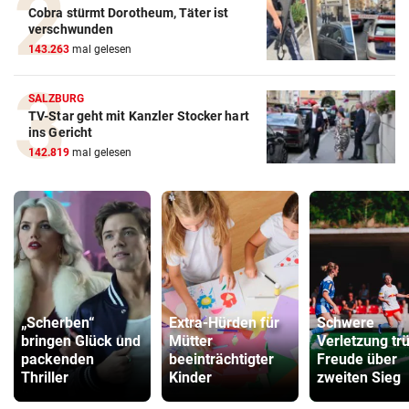
Cobra stürmt Dorotheum, Täter ist
verschwunden
143.263
mal gelesen
SALZBURG
TV-Star geht mit Kanzler Stocker hart
ins Gericht
142.819
mal gelesen
„Scherben“
Extra-Hürden für
Schwere
bringen Glück und
Mütter
Verletzung tr
packenden
beeinträchtigter
Freude über
Thriller
Kinder
zweiten Sieg