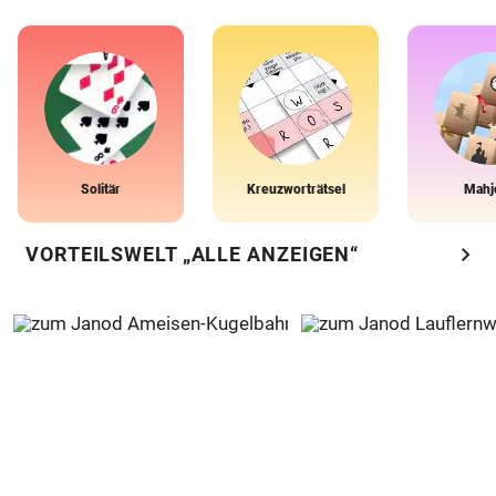
Solitär
Kreuzworträtsel
Mahj
chevron_right
VORTEILSWELT „ALLE ANZEIGEN“