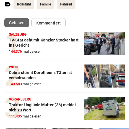
Rollstuhl
Familie
Fahrrad
(ausgewählt)
Gelesen
Kommentiert
SALZBURG
TV-Star geht mit Kanzler Stocker hart
ins Gericht
144.376
mal gelesen
WIEN
Cobra stürmt Dorotheum, Täter ist
verschwunden
143.583
mal gelesen
VORARLBERG
Traktor-Unglück: Mutter (36) meldet
sich zu Wort
111.495
mal gelesen