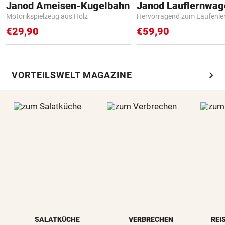
Janod Ameisen-Kugelbahn
Janod Lauflernwa
Motorikspielzeug aus Holz
Hervorragend zum Laufenle
€29,90
€59,90
chevron_right
VORTEILSWELT MAGAZINE
SALATKÜCHE
VERBRECHEN
REI