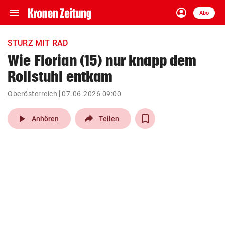
menu
account_circle
Navigation
Anmelden
Abo
close
Schließen
ein-/ausklappen
STURZ MIT RAD
Abonnieren
Wie Florian (15) nur knapp dem
Rollstuhl entkam
account_circle
arrow_right
Anmelden
Oberösterreich
07.06.2026 09:00
pin_drop
arrow_right
Bundesland auswäh
Wien
play_arrow
Anhören
Teilen
bookmark
Merkliste
Suchbegriff
search
eingeben