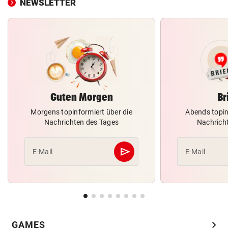
NEWSLETTER
Guten Morgen
Br
Morgens topinformiert über die
Abends topin
Nachrichten des Tages
Nachrich
send
E-Mail
E-Mail
Abschicken
chevron_right
GAMES