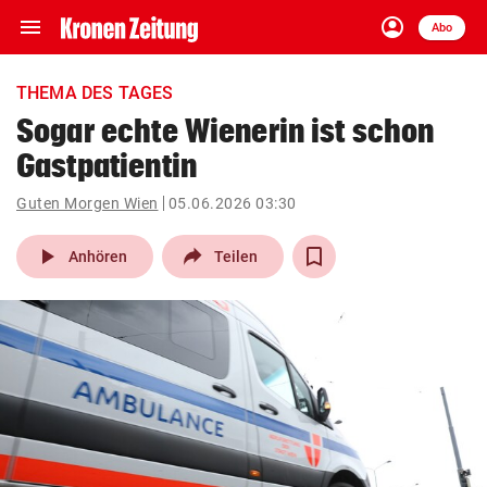
menu
account_circle
Navigation
Anmelden
Abo
close
Schließen
ein-/ausklappen
THEMA DES TAGES
Abonnieren
Sogar echte Wienerin ist schon
Gastpatientin
account_circle
arrow_right
Anmelden
Guten Morgen Wien
05.06.2026 03:30
pin_drop
arrow_right
Bundesland auswäh
Wien
play_arrow
Anhören
Teilen
bookmark
Merkliste
Suchbegriff
search
eingeben