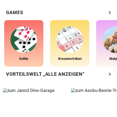
chevron_right
GAMES
Solitär
Kreuzworträtsel
Mahj
chevron_right
VORTEILSWELT „ALLE ANZEIGEN“