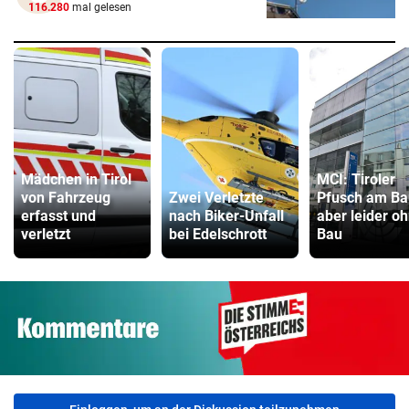
116.280
mal gelesen
Mädchen in Tirol
MCI: Tiroler
von Fahrzeug
Zwei Verletzte
Pfusch am Ba
erfasst und
nach Biker-Unfall
aber leider o
verletzt
bei Edelschrott
Bau