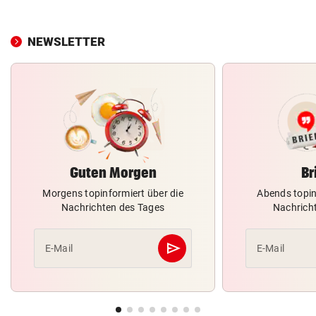
NEWSLETTER
Guten Morgen
Br
Morgens topinformiert über die
Abends topin
Nachrichten des Tages
Nachrich
send
E-Mail
E-Mail
Abschicken