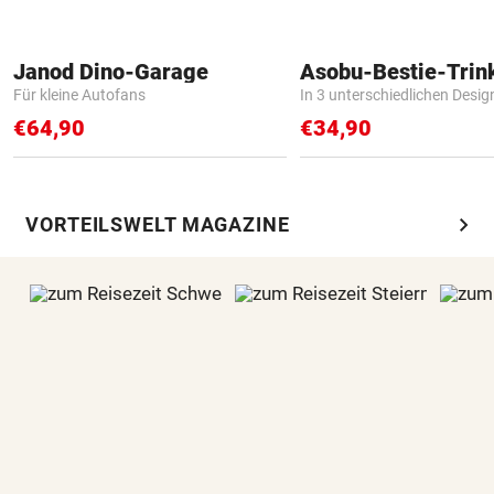
Janod Dino-Garage
Asobu-Bestie-Trin
Für kleine Autofans
In 3 unterschiedlichen Desig
€64,90
€34,90
chevron_right
VORTEILSWELT MAGAZINE