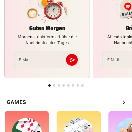
Guten Morgen
Br
Morgens topinformiert über die
Abends topin
Nachrichten des Tages
Nachrich
send
E-Mail
E-Mail
Abschicken
chevron_right
GAMES