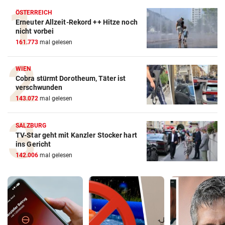
ÖSTERREICH
Erneuter Allzeit-Rekord ++ Hitze noch
nicht vorbei
161.773
mal gelesen
WIEN
Cobra stürmt Dorotheum, Täter ist
verschwunden
143.072
mal gelesen
SALZBURG
TV-Star geht mit Kanzler Stocker hart
ins Gericht
142.006
mal gelesen