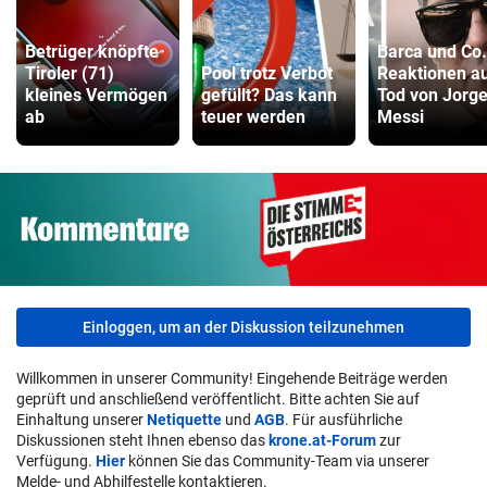
Betrüger knöpfte
Barca und Co.
Tiroler (71)
Pool trotz Verbot
Reaktionen a
kleines Vermögen
gefüllt? Das kann
Tod von Jorg
ab
teuer werden
Messi
Einloggen, um an der Diskussion teilzunehmen
Willkommen in unserer Community! Eingehende Beiträge werden
geprüft und anschließend veröffentlicht. Bitte achten Sie auf
Einhaltung unserer
Netiquette
und
AGB
. Für ausführliche
Diskussionen steht Ihnen ebenso das
krone.at-Forum
zur
Verfügung.
Hier
können Sie das Community-Team via unserer
Melde- und Abhilfestelle kontaktieren.