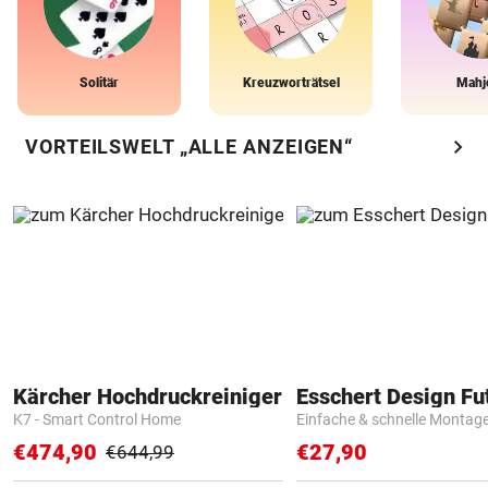
Solitär
Kreuzworträtsel
Mahj
chevron_right
VORTEILSWELT „ALLE ANZEIGEN“
Kärcher Hochdruckreiniger
K7 - Smart Control Home
Einfache & schnelle Montag
€474,90
€27,90
€644,99