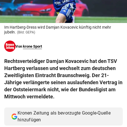
© Krone Multimedia GmbH & Co KG 2026
Muthgasse 2, 1190 Wien
Im Hartberg-Dress wird Damjan Kovacevic künftig nicht mehr
jubeln.
(Bild: GEPA)
Von
krone Sport
Rechtsverteidiger Damjan Kovacevic hat den TSV
Hartberg verlassen und wechselt zum deutschen
Zweitligisten Eintracht Braunschweig. Der 21-
Jährige verlängerte seinen auslaufenden Vertrag in
der Oststeiermark nicht, wie der Bundesligist am
Mittwoch vermeldete.
Kronen Zeitung als bevorzugte Google-Quelle
hinzufügen