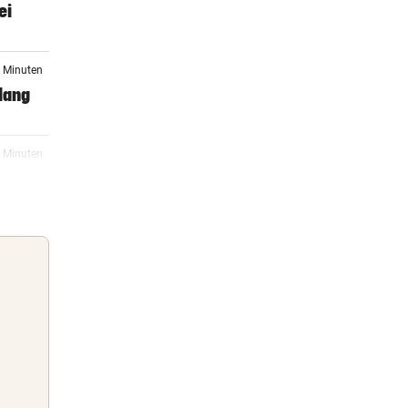
ei
6 Minuten
lang
6 Minuten
auf
4 Minuten
6 Minuten
Guten Morgen
Morgens topinformiert über die
6 Minuten