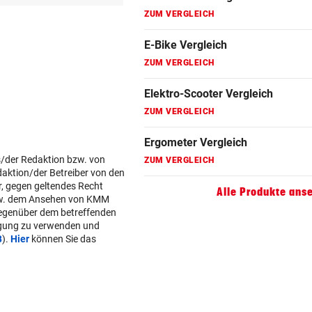
ZUM VERGLEICH
Faszienrolle Vergleich
ZUM VERGLEICH
Hoverboard Vergleich
ZUM VERGLEICH
Kinderfahrrad Vergleich
s/der Redaktion bzw. von
ZUM VERGLEICH
daktion/der Betreiber von den
r, gegen geltendes Recht
Alle Produkte ans
w. dem Ansehen von KMM
gegenüber dem betreffenden
lgung zu verwenden und
B
).
Hier
können Sie das