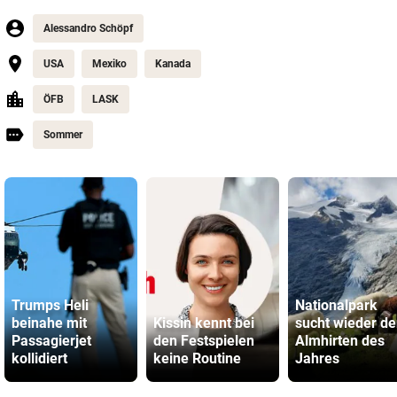
Alessandro Schöpf
USA
Mexiko
Kanada
ÖFB
LASK
Sommer
Trumps Heli
Nationalpark
beinahe mit
Kissin kennt bei
sucht wieder d
Passagierjet
den Festspielen
Almhirten des
kollidiert
keine Routine
Jahres