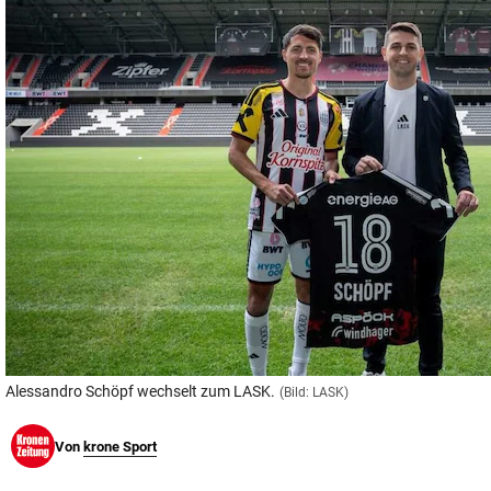
© Krone Multimedia GmbH & Co KG 2026
Muthgasse 2, 1190 Wien
Alessandro Schöpf wechselt zum LASK.
(Bild: LASK)
Von
krone Sport