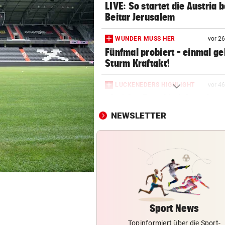
LIVE: So startet die Austria b
Beitar Jerusalem
WUNDER MUSS HER
vor 2
Fünfmal probiert – einmal ge
Sturm Kraftakt!
LUCKENEDERS HIGHLIGHT
vor 4
„Auf das Foto bin ich stolz – 
die Gelbe auch“
NEWSLETTER
TROTZ FIFA-RÜCKZIEHER
vor 5
Knallhart! UEFA droht schon
wieder mit WM-Boykott
2. LIGA
vor 5
Wacker fordert den großen
Aufstiegsfavoriten
Sport News
Topinformiert über die Sport-
FIFA IN DER KRITIK
vor 5