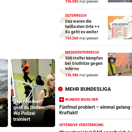
156.585
mal gelesen
ÖSTERREICH
Das waren die
heißesten Orte ++
So geht es weiter
154.260
mal gelesen
NIEDERÖSTERREICH
500 Helfer kämpfen
bei Gluthitze gegen
Inferno
136.988
mal gelesen
MEHR BUNDESLIGA
WUNDER MUSS HER
„Herr Herbert“
Linzer kämpfen
Fünfmal probiert – einmal gelang
en
geht zu Boden:
aktuell gegen
Cobra stür
Kraftakt!
Wo Polizei
heiße
Dorotheum,
trainiert
Temperaturen
ist versch
OFFENSIVE VERSTÄRKUNG