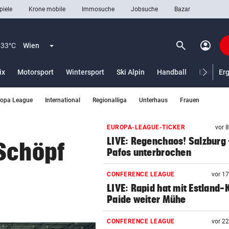
piele
Krone mobile
Immosuche
Jobsuche
Bazar
search
account_circle
Menü aufklappen
Suchen
33°C
Wien
ix
Motorsport
Wintersport
Ski Alpin
Handball
Eishocke
Er
ropa League
International
Regionalliga
Unterhaus
Frauen
len
EUROPA-LEAGUE-TICKER
vor 
LIVE: Regenchaos! Salzburg 
 Schöpf
Pafos unterbrochen
CONFERENCE LEAGUE
vor 1
LIVE: Rapid hat mit Estland-
Paide weiter Mühe
CONFERENCE LEAGUE
vor 2