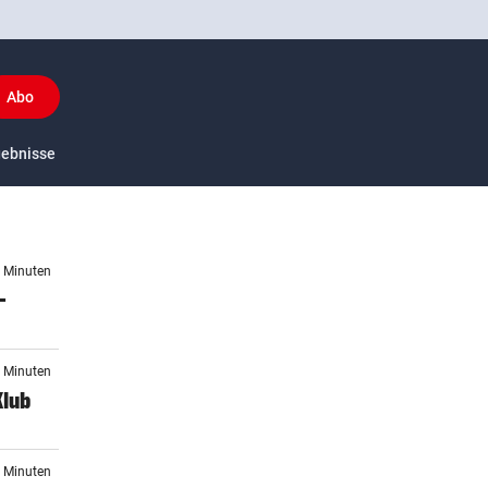
Abo
y
gebnisse
US-Sport
8 Minuten
–
7 Minuten
Klub
2 Minuten