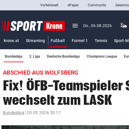
Vorteilswelt
ePaper
Community
Gewinns
close
Schließen
menu
Menü aufklappen
Do., 06.08.2026
Abonnieren
(ausgewählt)
krone.at
Streaming
Fußball
Formel 1
Tennis
Sport-M
account_circle
arrow_right
Anmelden
(ausgewählt)
Bundesliga
2. Liga
Deutsche Bundesliga
Champions League
Eu
pin_drop
arrow_right
Bundesland auswäh
Wien
ABSCHIED AUS WOLFSBERG
bookmark
Merkliste
Fix! ÖFB-Teamspieler
wechselt zum LASK
Suchbegriff
search
eingeben
Bundesliga
20.05.2026 20:17