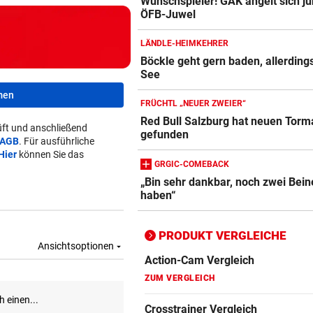
Wunschspieler! GAK angelt sich j
ÖFB-Juwel
Action-Cam Vergleich
ZUM VERGLEICH
LÄNDLE-HEIMKEHRER
Böckle geht gern baden, allerding
Crosstrainer Vergleich
See
ZUM VERGLEICH
men
FRÜCHTL „NEUER ZWEIER“
E-Bike Vergleich
Red Bull Salzburg hat neuen Tor
ft und anschließend
ZUM VERGLEICH
gefunden
AGB
. Für ausführliche
Hier
können Sie das
Elektro-Scooter Vergleich
GRGIC-COMEBACK
„Bin sehr dankbar, noch zwei Bein
ZUM VERGLEICH
haben“
Ergometer Vergleich
ZUM VERGLEICH
PRODUKT VERGLEICHE
Fahrrad Test
ZUM VERGLEICH
Fahrradanhänger Vergleich