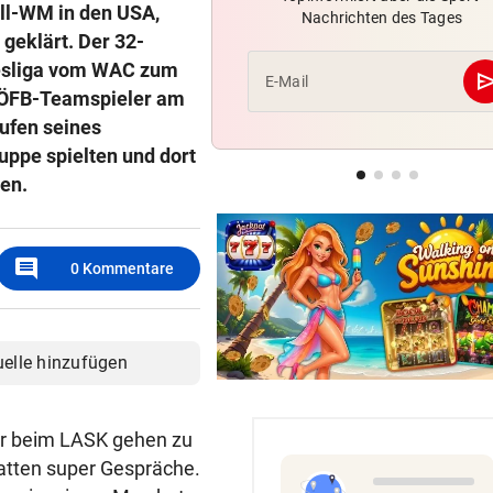
all-WM in den USA,
Nachrichten des Tages
Wie Infantino jetzt in den
geklärt. Der 32-
Angriffsmodus schaltet
ndesliga vom WAC zum
se
E-Mail
e ÖFB-Teamspieler am
LEIPZIGS SEIWALD
vor 5
ufen seines
„Er ist wie der Liebling aller
Schwiegermütter!“
ruppe spielten und dort
den.
NHL-ASS HAUTNAH
vor 5
Marco Kasper: „Brenne fürs
Eishockey wie mit 16!“
comment
0
Kommentare
uelle hinzufügen
ier beim LASK gehen zu
hatten super Gespräche.