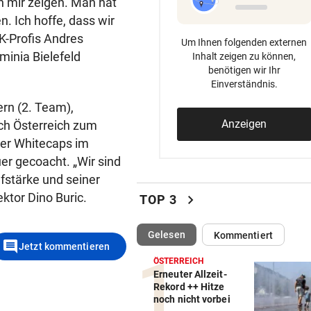
n mir zeigen. Man hat
. Ich hoffe, dass wir
K-Profis Andres
Um Ihnen folgenden externen
minia Bielefeld
Inhalt zeigen zu können,
benötigen wir Ihr
Einverständnis.
ern (2. Team),
Anzeigen
ch Österreich zum
ver Whitecaps im
er gecoacht. „Wir sind
ufstärke und seiner
ektor Dino Buric.
chevron_right
TOP 3
(ausgewählt)
Gelesen
Kommentiert
comment
Jetzt kommentieren
ÖSTERREICH
Erneuter Allzeit-
Rekord ++ Hitze
noch nicht vorbei