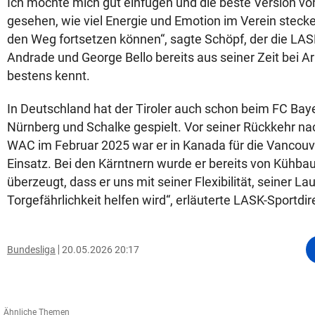
Ich möchte mich gut einfügen und die beste Version vo
gesehen, wie viel Energie und Emotion im Verein stecken
den Weg fortsetzen können“, sagte Schöpf, der die LAS
Andrade und George Bello bereits aus seiner Zeit bei Ar
bestens kennt.
In Deutschland hat der Tiroler auch schon beim FC Bay
Nürnberg und Schalke gespielt. Vor seiner Rückkehr na
WAC im Februar 2025 war er in Kanada für die Vancou
Einsatz. Bei den Kärntnern wurde er bereits von Kühbau
überzeugt, dass er uns mit seiner Flexibilität, seiner La
Torgefährlichkeit helfen wird“, erläuterte LASK-Sportdir
Bundesliga
20.05.2026 20:17
Ähnliche Themen