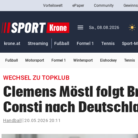
Vorteilswelt
ePaper
Community
Gewinns
close
Schließen
menu
Menü aufklappen
Sa., 08.08.2026
Abonnieren
krone.at
Streaming
Fußball
Formel 1
Tennis
Sport-M
account_circle
arrow_right
Anmelden
Fußball
Motorsport
Formel 1
Wintersport
Eishockey
Tennis
pin_drop
arrow_right
Bundesland auswäh
Wien
WECHSEL ZU TOPKLUB
bookmark
Merkliste
Clemens Möstl folgt B
Consti nach Deutschl
Suchbegriff
search
eingeben
Handball
20.05.2026 20:11