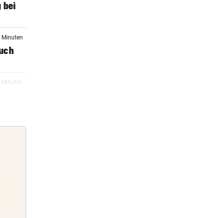
 bei
6 Minuten
auch
6 Minuten
in in
17:42
ienna
17:24
e –
Guten Morgen
Morgens topinformiert über die
17:08