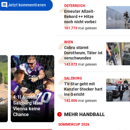
comment
Jetzt kommentieren
ÖSTERREICH
Erneuter Allzeit-
Rekord ++ Hitze
noch nicht vorbei
161.773
mal gelesen
WIEN
Cobra stürmt
Dorotheum, Täter ist
verschwunden
143.072
mal gelesen
SALZBURG
TV-Star geht mit
Kanzler Stocker hart
ins Gericht
4:1! Austria
Betrüger knöpfte
Neuer Skan
142.006
mal gelesen
al:
Salzburg lässt
Tiroler (71)
ORF dreht 
Vienna keine
kleines Vermögen
Gebührenz
MEHR HANDBALL
Chance
ab
ab
SOMMERCUP 2026