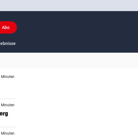
Abo
t)
y
gebnisse
US-Sport
5 Minuten
1 Minuten
berg
9 Minuten