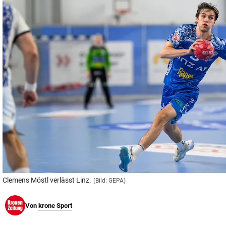
© Krone Multimedia GmbH & Co KG 2026
Muthgasse 2, 1190 Wien
Clemens Möstl verlässt Linz.
(Bild: GEPA)
Von
krone Sport