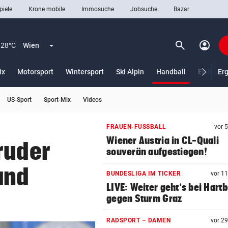
piele
Krone mobile
Immosuche
Jobsuche
Bazar
search
account_circle
Menü aufklappen
Suchen
28°C
Wien
(ausgewähl
ix
Motorsport
Wintersport
Ski Alpin
Handball
Eishocke
Er
US-Sport
Sport-Mix
Videos
len
FRAUEN-FUSSBALL
vor 
Wiener Austria in CL-Quali
ruder
souverän aufgestiegen!
and
BUNDESLIGA IM TICKER
vor 1
LIVE: Weiter geht‘s bei Hart
gegen Sturm Graz
RADSPORT – DAMEN
vor 2