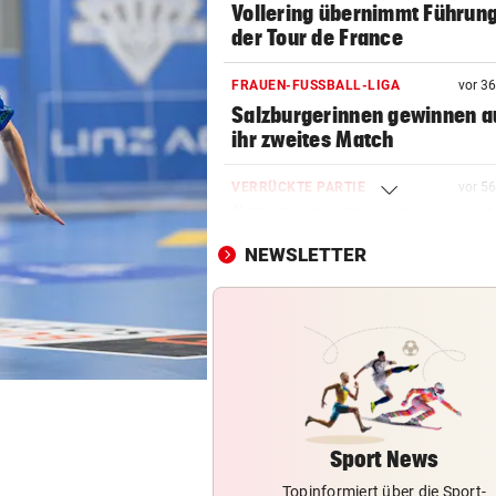
Vollering übernimmt Führung
der Tour de France
FRAUEN-FUSSBALL-LIGA
vor 3
Salzburgerinnen gewinnen 
ihr zweites Match
VERRÜCKTE PARTIE
vor 5
ÖFB-Goalie Wiegele mittendr
10-Tore-Spektakel
NEWSLETTER
AUCH STEIRER SIEGEN
4:1! Austria Salzburg lässt V
keine Chance
LOKALAUGENSCHEIN
„Gletscherspalten und Stein
das ist gefährlich“
Sport News
Topinformiert über die Sport-
REGIONALLIGA NORD