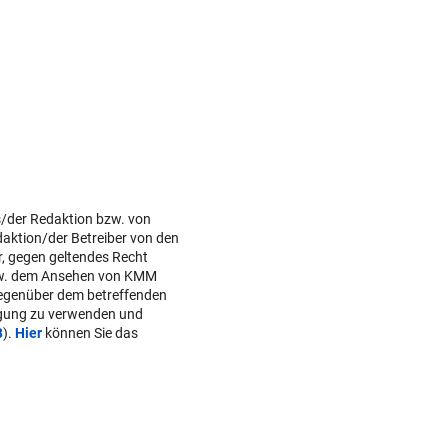
s/der Redaktion bzw. von
daktion/der Betreiber von den
r, gegen geltendes Recht
w. dem Ansehen von KMM
gegenüber dem betreffenden
lgung zu verwenden und
B
).
Hier
können Sie das