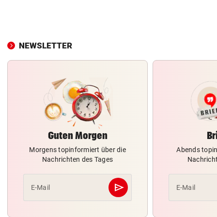
NEWSLETTER
Guten Morgen
Br
Morgens topinformiert über die
Abends topin
Nachrichten des Tages
Nachrich
send
E-Mail
E-Mail
Abschicken