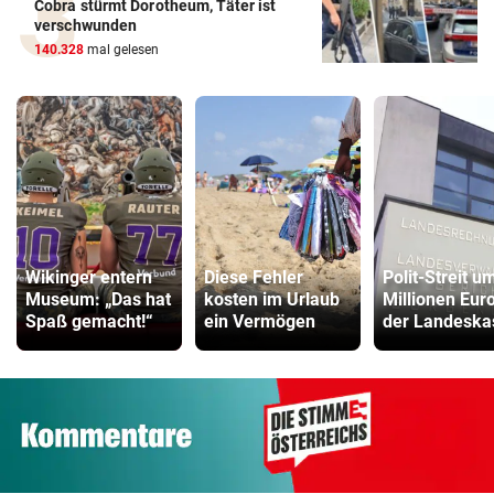
Cobra stürmt Dorotheum, Täter ist
verschwunden
140.328
mal gelesen
Wikinger entern
Diese Fehler
Polit-Streit u
Museum: „Das hat
kosten im Urlaub
Millionen Euro
Spaß gemacht!“
ein Vermögen
der Landeska