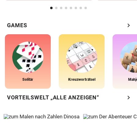
chevron_right
GAMES
Solitär
Kreuzworträtsel
Mahj
chevron_right
VORTEILSWELT „ALLE ANZEIGEN“