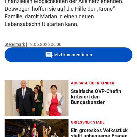
finanziellen Möglichkeiten der Alleinerziehenden.
Deswegen hoffen sie auf die Hilfe der „Krone“-
Familie, damit Marian in einen neuen
Lebensabschnitt starten kann.
Steiermark
12.06.2026 06:00
comment
Jetzt kommentieren
AUSSAGE ÜBER KINDER
Steirische ÖVP-Chefin
kritisiert den
Bundeskanzler
GRIESSNER STADL
Ein groteskes Volksstück
stellt unbequeme Fragen