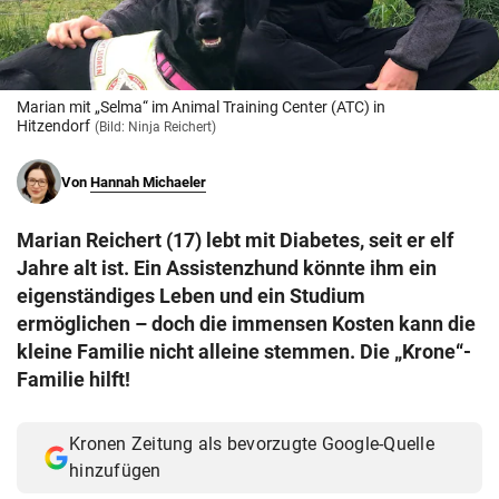
© Krone Multimedia GmbH & Co KG 2026
Muthgasse 2, 1190 Wien
Marian mit „Selma“ im Animal Training Center (ATC) in
Hitzendorf
(Bild: Ninja Reichert)
Von
Hannah Michaeler
Marian Reichert (17) lebt mit Diabetes, seit er elf
Jahre alt ist. Ein Assistenzhund könnte ihm ein
eigenständiges Leben und ein Studium
ermöglichen – doch die immensen Kosten kann die
kleine Familie nicht alleine stemmen. Die „Krone“-
Familie hilft!
Kronen Zeitung als bevorzugte Google-Quelle
hinzufügen