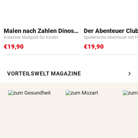
Malen nach Zahlen Dinosaurier
Der Abenteuer Clu
Kreativer Malspaß für Kinder
Spielerische Abenteuer mit P
€19,90
€19,90
chevron_right
VORTEILSWELT MAGAZINE