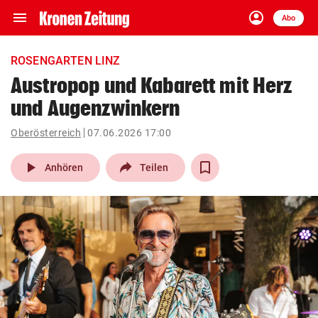
menu
account_circle
Navigation
Anmelden
Abo
close
Schließen
ein-/ausklappen
ROSENGARTEN LINZ
Abonnieren
Austropop und Kabarett mit Herz
und Augenzwinkern
account_circle
arrow_right
Anmelden
Oberösterreich
07.06.2026 17:00
pin_drop
arrow_right
Bundesland auswäh
Wien
play_arrow
Anhören
Teilen
bookmark
Merkliste
Suchbegriff
search
eingeben