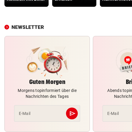
NEWSLETTER
Guten Morgen
Br
Morgens topinformiert über die
Abends topin
Nachrichten des Tages
Nachrich
send
E-Mail
E-Mail
Abschicken