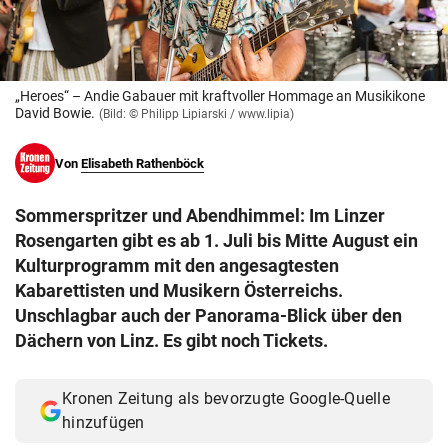
© Krone Multimedia GmbH & Co KG 2026
Muthgasse 2, 1190 Wien
„Heroes“ – Andie Gabauer mit kraftvoller Hommage an Musikikone
David Bowie.
(Bild: © Philipp Lipiarski / www.lipia)
Von
Elisabeth Rathenböck
Sommerspritzer und Abendhimmel: Im Linzer
Rosengarten gibt es ab 1. Juli bis Mitte August ein
Kulturprogramm mit den angesagtesten
Kabarettisten und Musikern Österreichs.
Unschlagbar auch der Panorama-Blick über den
Dächern von Linz. Es gibt noch Tickets.
Kronen Zeitung als bevorzugte Google-Quelle
hinzufügen