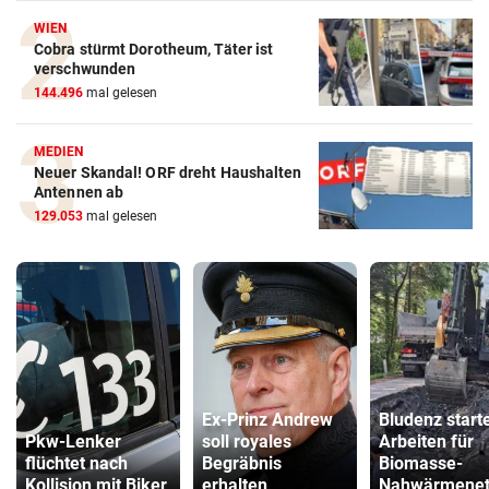
WIEN
Cobra stürmt Dorotheum, Täter ist
verschwunden
144.496
mal gelesen
MEDIEN
Neuer Skandal! ORF dreht Haushalten
Antennen ab
129.053
mal gelesen
Ex-Prinz Andrew
Bludenz start
Pkw-Lenker
soll royales
Arbeiten für
flüchtet nach
Begräbnis
Biomasse-
Kollision mit Biker
erhalten
Nahwärmenet