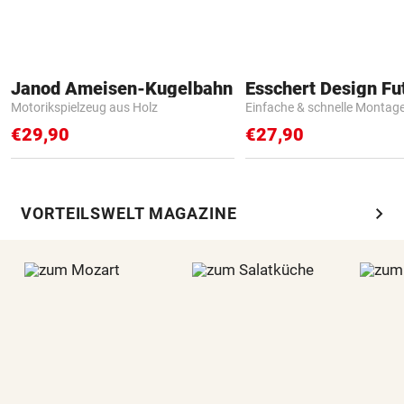
Janod Ameisen-Kugelbahn
Motorikspielzeug aus Holz
Einfache & schnelle Montag
€29,90
€27,90
chevron_right
VORTEILSWELT MAGAZINE