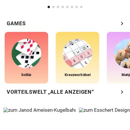
chevron_right
GAMES
Solitär
Kreuzworträtsel
Mahj
chevron_right
VORTEILSWELT „ALLE ANZEIGEN“