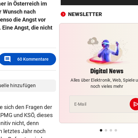
Skurrilitäten in der Red Bull
r in Österreich im
häufen sich
er Wunsch nach
NEWSLETTER
enso die Angst vor
WASSERSPRINGEN
vor 
. Eine Angst, die nicht
Knoll bei EM Achter vom Tur
Lotfi auf Rang 12!
SCHON NÄCHSTE SAISON
vor 
comment
60
Kommentare
F1-Boss verrät: Es wird mehr
Sprintrennen geben
Digital News
Alles über Elektronik, Web, Spiele 
FREISPRÜCHE REGEN AUF
vor 
uelle hinzufügen
noch vieles mehr
Katzentöter-Anwalt: „Nie so 
Hass begegnet“
se
E-Mail
 sich den Fragen der
TRUMP DROHT:
vor 
n KPMG und KSÖ, dieses
Lange Haftstrafen für Berich
nitiv nicht, denn
über Waffenengpässe
 letztes Jahr noch
CONFERENCE LEAGUE
vor 