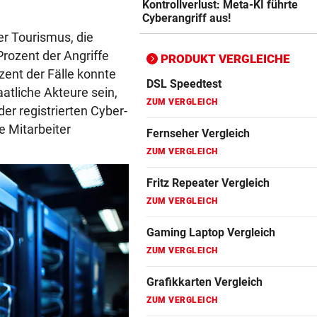
Kontrollverlust: Meta-KI führte
ZUM VERGLEICH
Cyberangriff aus!
Bluetooth Lautsprecher Vergleich
er Tourismus, die
ZUM VERGLEICH
rozent der Angriffe
PRODUKT VERGLEICHE
ozent der Fälle konnte
DSL Speedtest
aatliche Akteure sein,
ZUM VERGLEICH
er registrierten Cyber-
 Mitarbeiter
Fernseher Vergleich
ZUM VERGLEICH
Fritz Repeater Vergleich
ZUM VERGLEICH
Gaming Laptop Vergleich
ZUM VERGLEICH
Grafikkarten Vergleich
ZUM VERGLEICH