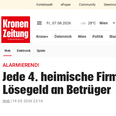
Vorteilswelt
ePaper
Community
Gewinns
close
Schließen
menu
Menü aufklappen
Fr., 07.08.2026
28°C
Wien
Abonnieren
Krone+
Österreich
Wien
Politik
Star
account_circle
arrow_right
Anmelden
(ausgewählt)
Web
Elektronik
Spiele
pin_drop
arrow_right
Bundesland auswäh
Wien
ALARMIEREND!
bookmark
Merkliste
Jede 4. heimische Firm
Lösegeld an Betrüger
Suchbegriff
search
eingeben
Web
19.05.2026 23:14