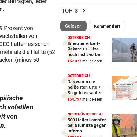
er Befragten, jeder
Sieg! Austria stößt die Tür z
in.
chevron_right
TOP 3
Play-off weit auf
(ausgewählt)
Gelesen
Kommentiert
69 Prozent von
MITTEN IN HITZEWELLE
vor 
Irre! Salzburg – Pafos wegen
wachstellen von
ÖSTERREICH
Sintflut unterbrochen
CEO hatten es schon
Erneuter Allzeit-
Rekord ++ Hitze
mehr als die Hälfte (52
noch nicht vorbei
RADSPORT
vor 
tacken (minus 58
157.377
mal gelesen
Reusser vor Ventoux-Etappe
weiter im Gelben Trikot
ÖSTERREICH
Das waren die
KEIN ARSENAL-WECHSEL
vor 
heißesten Orte ++
Vinicius Jr. verlängert bei Re
So geht es weiter
opäische
Madrid bis 2032
154.797
mal gelesen
ch volatilen
UKRAINISCHER ANGRIFF?
vor 
NIEDERÖSTERREICH
it von
Vor Oman havarierter Tanker
500 Helfer kämpfen
n.
bei Gluthitze gegen
Ölkatastrophe droht
Inferno