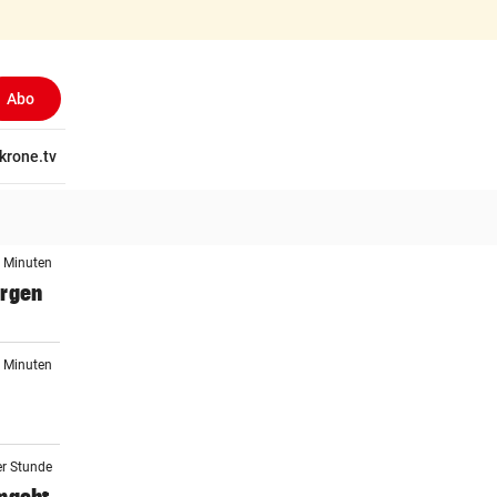
Abo
tschaft
krone.tv
Wissen
Gericht
Kolumnen
Freizeit
Reise
Ti
1 Minuten
orgen
5 Minuten
er Stunde