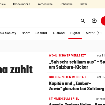
piele
Krone mobile
Immosuche
Jobsuche
Bazar
search
account_circle
Menü aufklappen
Suchen
(ausgewählt)
s & Society
Sport
Gesund
Ausland
Digital
Motor
Wir
len
WOHL SCHWER VERLETZT
vor 1
„Sah sehr schlimm aus“ – S
a zahlt
um Salzburg-Kicker
BULLEN-NOTEN IM DETAIL
vor 3
Kapitän und „Zauber-
Zawie“glänzten bei Salzburg
STIMMEN ZUM SPIEL
vor ein