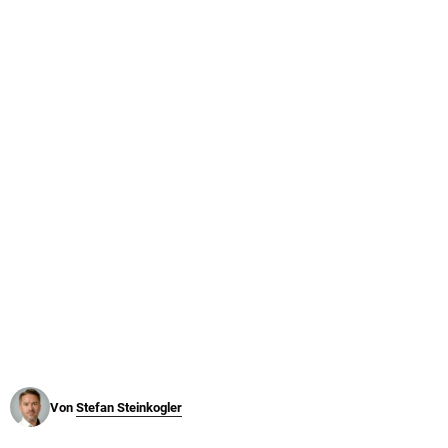
© Krone Multimedia GmbH & Co KG 2026
Muthgasse 2, 1190 Wien
Von
Stefan Steinkogler