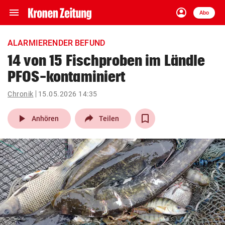
menu
account_circle
Navigation
Anmelden
Abo
close
Schließen
ein-/ausklappen
ALARMIERENDER BEFUND
Abonnieren
14 von 15 Fischproben im Ländle
PFOS-kontaminiert
account_circle
arrow_right
Anmelden
Chronik
15.05.2026 14:35
pin_drop
arrow_right
Bundesland auswäh
Wien
play_arrow
Anhören
Teilen
bookmark
Merkliste
Suchbegriff
search
eingeben