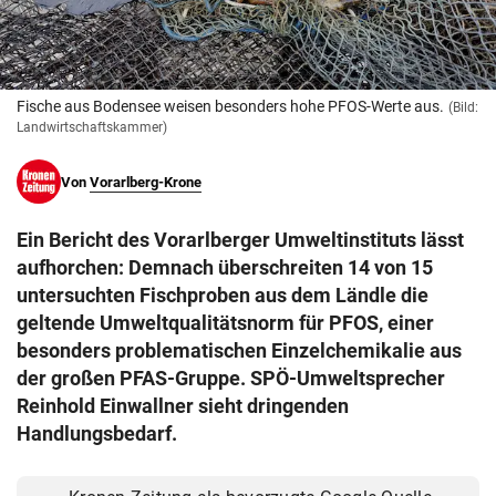
© Krone Multimedia GmbH & Co KG 2026
Muthgasse 2, 1190 Wien
Fische aus Bodensee weisen besonders hohe PFOS-Werte aus.
(Bild:
Landwirtschaftskammer)
Von
Vorarlberg-Krone
Ein Bericht des Vorarlberger Umweltinstituts lässt
aufhorchen: Demnach überschreiten 14 von 15
untersuchten Fischproben aus dem Ländle die
geltende Umweltqualitätsnorm für PFOS, einer
besonders problematischen Einzelchemikalie aus
der großen PFAS-Gruppe. SPÖ-Umweltsprecher
Reinhold Einwallner sieht dringenden
Handlungsbedarf.