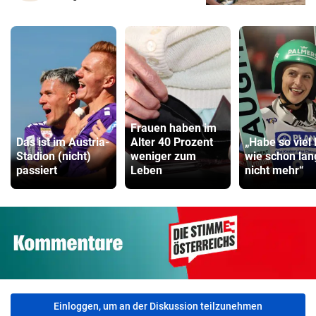
Frauen haben im
Das ist im Austria-
Alter 40 Prozent
„Habe so viel 
Stadion (nicht)
weniger zum
wie schon lan
passiert
Leben
nicht mehr“
Einloggen, um an der Diskussion teilzunehmen