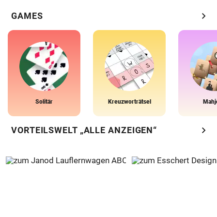
chevron_right
GAMES
Solitär
Kreuzworträtsel
Mahj
chevron_right
VORTEILSWELT „ALLE ANZEIGEN“