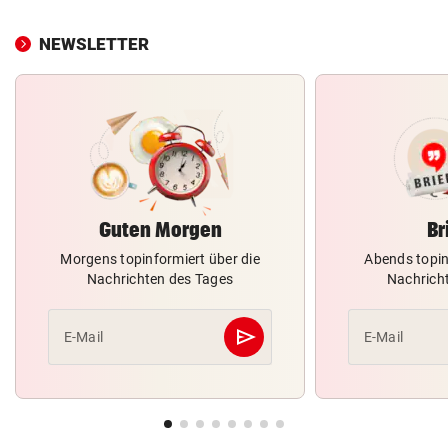
NEWSLETTER
Guten Morgen
Br
Morgens topinformiert über die
Abends topin
Nachrichten des Tages
Nachrich
send
E-Mail
E-Mail
Abschicken