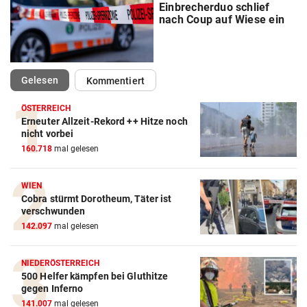
Einbrecherduo schlief
nach Coup auf Wiese ein
(ausgewählt)
Gelesen
Kommentiert
ÖSTERREICH
Erneuter Allzeit-Rekord ++ Hitze noch
nicht vorbei
160.718
mal gelesen
WIEN
Cobra stürmt Dorotheum, Täter ist
verschwunden
142.097
mal gelesen
NIEDERÖSTERREICH
500 Helfer kämpfen bei Gluthitze
gegen Inferno
141.007
mal gelesen